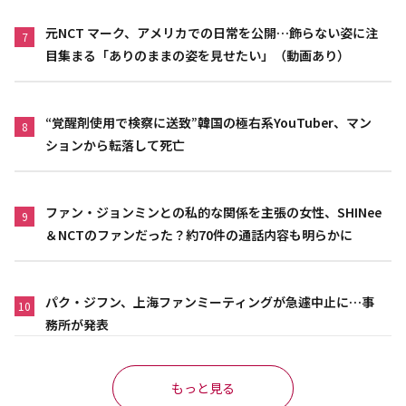
元NCT マーク、アメリカでの日常を公開…飾らない姿に注
7
目集まる「ありのままの姿を見せたい」（動画あり）
“覚醒剤使用で検察に送致”韓国の極右系YouTuber、マン
8
ションから転落して死亡
ファン・ジョンミンとの私的な関係を主張の女性、SHINee
9
＆NCTのファンだった？約70件の通話内容も明らかに
パク・ジフン、上海ファンミーティングが急遽中止に…事
10
務所が発表
もっと見る