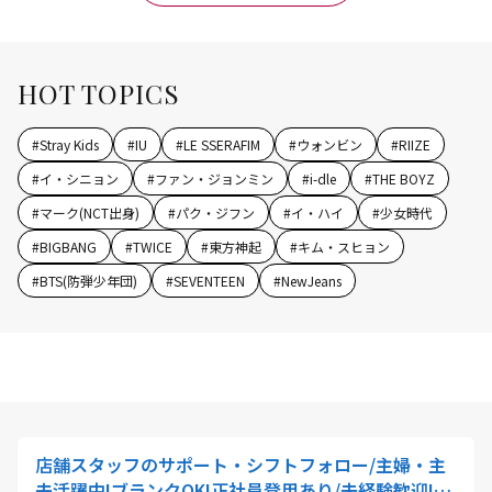
HOT TOPICS
#
Stray Kids
#
IU
#
LE SSERAFIM
#
ウォンビン
#
RIIZE
#
イ・シニョン
#
ファン・ジョンミン
#
i-dle
#
THE BOYZ
#
マーク(NCT出身)
#
パク・ジフン
#
イ・ハイ
#
少女時代
#
BIGBANG
#
TWICE
#
東方神起
#
キム・スヒョン
#
BTS(防弾少年団)
#
SEVENTEEN
#
NewJeans
店舗スタッフのサポート・シフトフォロー/主婦・主
夫活躍中!ブランクOK!正社員登用あり/未経験歓迎!ク