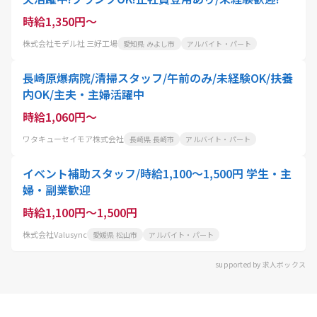
リーニング代50%OFF
時給1,350円～
株式会社モデル社 三好工場
愛知県 みよし市
アルバイト・パート
長崎原爆病院/清掃スタッフ/午前のみ/未経験OK/扶養
内OK/主夫・主婦活躍中
時給1,060円～
ワタキューセイモア株式会社
長崎県 長崎市
アルバイト・パート
イベント補助スタッフ/時給1,100〜1,500円 学生・主
婦・副業歓迎
時給1,100円～1,500円
株式会社Valusync
愛媛県 松山市
アルバイト・パート
supported by 求人ボックス