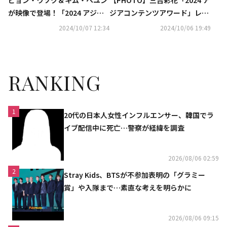
ビョン・ウソク＆キム・ヘユン
【PHOTO】三吉彩花「2024 ア
が映像で登場！「2024 アジア
ジアコンテンツアワード」レッ
コンテンツアワード」日本から
ドカーペットに登場
2024/10/07 12:34
2024/10/06 19:49
も豪華スターが集結
RANKING
1
20代の日本人女性インフルエンサー、韓国でラ
イブ配信中に死亡…警察が経緯を調査
2026/08/06 02:59
2
Stray Kids、BTSが不参加表明の「グラミー
賞」や入隊まで…素直な考えを明らかに
2026/08/06 09:15