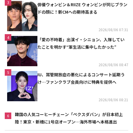
3
俳優ウォンビン＆RIIZE ウォンビンが同じブラン
ドの顔に！新CMへの期待高まる
2026/08/06 07:31
4
「愛の不時着」出演イ・シニョン、入隊してい
たことを明かす“軍生活に集中したかった”
2026/08/06 08:47
5
IU、耳管開放症の悪化によるコンサート延期う
け…ファンクラブ会員向けに特典を提供へ
2026/08/06 08:21
韓国の人気コーヒーチェーン「ペクスダバン」が日本初上
6
陸！東京・新橋に1号店オープン…海外市場へ本格進出