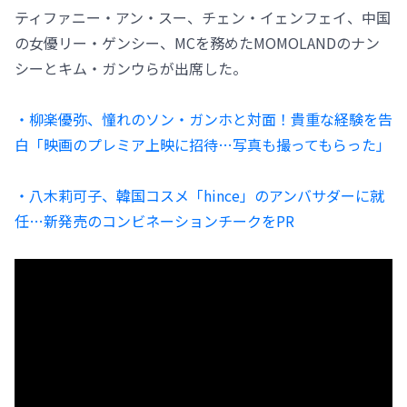
ティファニー・アン・スー、チェン・イェンフェイ、中国
の女優リー・ゲンシー、MCを務めたMOMOLANDのナン
シーとキム・ガンウらが出席した。
・柳楽優弥、憧れのソン・ガンホと対面！貴重な経験を告
白「映画のプレミア上映に招待…写真も撮ってもらった」
・八木莉可子、韓国コスメ「hince」のアンバサダーに就
任…新発売のコンビネーションチークをPR