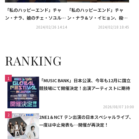
「私のハッピーエンド」チャ
「私のハッピーエンド」チャ
ン・ナラ、娘のチェ・ソユルが
ン・ナラ＆ソ・イヒョン、殺伐
誘拐される【ネタバレあり】
とした対立【ネタバレあり】
2024/02/26 14:14
2024/02/18 18:45
RANKING
1
「MUSIC BANK」日本公演、今年も12月に国立
競技場にて開催決定！出演アーティストに期待
2026/08/07 10:00
2
2NE1＆NCT テン出演の日本スペシャルライブ、
一度は中止発表も…開催が再決定！