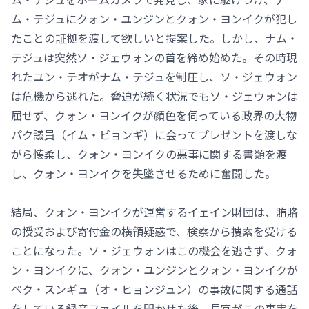
ム・テジュにクォン・ユンジンとクォン・ヨンイクが犯し
たことの証拠を渡して欲しいと提案した。しかし、ナム・
テジュは突然ソ・ジェウォンの首を締め始めた。その時現
れたユン・テオがナム・テジュを制圧し、ソ・ジェウォン
は危機から逃れた。脅迫が続く状況でもソ・ジェウォンは
屈せず、クォン・ヨンイクが顔色を伺っている政界の大物
パク議員（イム・ビョンギ）に会ってプレゼントを渡しな
がら懐柔し、クォン・ヨンイクの悪事に関する書類を渡
し、クォン・ヨンイクを失墜させるために奮闘した。
結局、クォン・ヨンイクが運営するイェイン財団は、賄賂
の授受および寄付金の横領疑惑で、検察から捜索を受ける
ことになった。ソ・ジェウォンはこの機会を逃さず、クォ
ン・ヨンイクに、クォン・ユンジンとクォン・ヨンイクが
ペク・スンギュ（オ・ヒョンジュン）の事故に関する通話
をしている録音ファイルを聞かせた後、長官がこの事実を