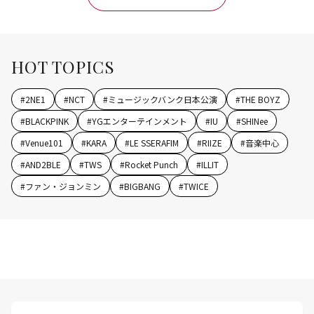
HOT TOPICS
#
2NE1
#
NCT
#
ミュージックバンク日本公演
#
THE BOYZ
#
BLACKPINK
#
YGエンターテインメント
#
IU
#
SHINee
#
Venue101
#
KARA
#
LE SSERAFIM
#
RIIZE
#
音楽中心
#
AND2BLE
#
TWS
#
Rocket Punch
#
ILLIT
#
ファン・ジョンミン
#
BIGBANG
#
TWICE