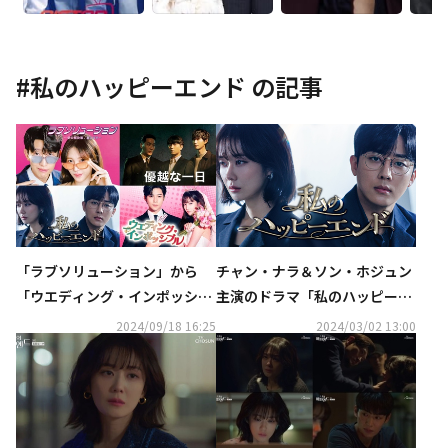
#
私のハッピーエンド
の記事
「ラブソリューション」から
チャン・ナラ＆ソン・ホジュン
「ウエディング・インポッシブ
主演のドラマ「私のハッピーエ
ル」まで、人気ドラマ4作品が
ンド」3月6日よりU-NEXTオリ
2024/09/18 16:25
2024/03/02 13:00
全国のゲオショップにてDVD先
ジナルとして日本初・独占配信
行レンタルを順次開始