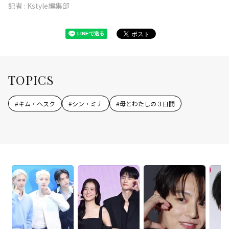
記者 :
Kstyle編集部
TOPICS
#
キム・ヘスク
#
シン・ミナ
#
母とわたしの３日間