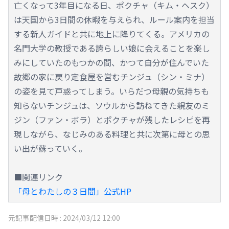
亡くなって3年目になる日、ポクチャ（キム・ヘスク）
は天国から3日間の休暇を与えられ、ルール案内を担当
する新人ガイドと共に地上に降りてくる。アメリカの
名門大学の教授である誇らしい娘に会えることを楽し
みにしていたのもつかの間、かつて自分が住んでいた
故郷の家に戻り定食屋を営むチンジュ（シン・ミナ）
の姿を見て戸惑ってしまう。いらだつ母親の気持ちも
知らないチンジュは、ソウルから訪ねてきた親友のミ
ジン（ファン・ボラ）とポクチャが残したレシピを再
現しながら、なじみのある料理と共に次第に母との思
い出が蘇っていく。
■関連リンク
「母とわたしの３日間」公式HP
元記事配信日時 :
2024/03/12 12:00