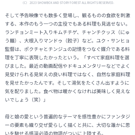
（C） 2023 SHOWBOX AND STORY FOREST ALL RIGHTS RESERVED.
そして予告映像でも数多く登場し、観るものの食欲を刺激
する、本作のもう一つの主役でもある料理も見逃せない。
ランチョンミート入りキムチチゲ、チャンチクッス（にゅ
う麺）、大根入りマンドゥ（餃子）など。ユク・サンヒョ
監督は、ポクチャとチンジュの記憶をつなぐ媒介である料
理を丁寧に表現したかったという。「すべて家庭料理を選
びました。最近の動画配信やドキュメンタリーなどでよく
見受けられる見栄えの良い料理ではなく、自然な家庭料理
を見せたかったんです。そして湯気をたくさん出すように
気を配りました。食べ物は暖かくなければ美味しく見えな
いでしょう（笑）」
母と娘の愛という普遍的なテーマを感性豊かにファンタジ
ーの要素も織り交ぜ愛らしく描くと共に、大切な誰かに思
いを馳せる感涙必須の物語がついに上陸する。