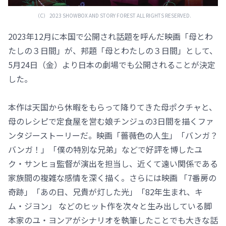
（C） 2023 SHOWBOX AND STORY FOREST ALL RIGHTS RESERVED.
2023年12月に本国で公開され話題を呼んだ映画「母とわ
たしの３日間」が、邦題「母とわたしの３日間」として、
5月24日（金）より日本の劇場でも公開されることが決定
した。
本作は天国から休暇をもらって降りてきた母ポクチャと、
母のレシピで定食屋を営む娘チンジュの3日間を描くファ
ンタジーストーリーだ。映画「薔薇色の人生」「バンガ？
バンガ！」「僕の特別な兄弟」などで好評を博したユ
ク・サンヒョ監督が演出を担当し、近くて遠い関係である
家族間の複雑な感情を深く描く。さらには映画 「7番房の
奇跡」「あの日、兄貴が灯した光」「82年生まれ、キ
ム・ジヨン」 などのヒット作を次々と生み出している脚
本家のユ・ヨンアがシナリオを執筆したことでも大きな話