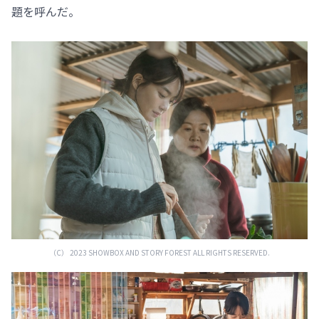
題を呼んだ。
（C） 2023 SHOWBOX AND STORY FOREST ALL RIGHTS RESERVED.