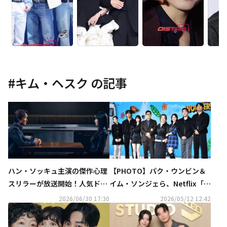
#
キム・ヘスク
の記事
ハン・ソッキュ主演の傑作心理
【PHOTO】パク・ウンビン＆
スリラーが放送開始！人気ドラ
イム・ソンジェら、Netflix「ワ
マ4作のアンコール放送も…7月
ンダーフールズ」制作発表会に
2026/06/30 17:30
2026/05/12 12:42
のホームドラマチャンネルも豪
出席
華