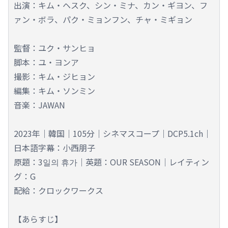
出演：キム・ヘスク、シン・ミナ、カン・ギヨン、フ
ァン・ボラ、パク・ミョンフン、チャ・ミギョン
監督：ユク・サンヒョ
脚本：ユ・ヨンア
撮影：キム・ジヒョン
編集：キム・ソンミン
音楽：JAWAN
2023年｜韓国｜105分｜シネマスコープ｜DCP5.1ch｜
日本語字幕：小西朋子
原題：3일의 휴가｜英題：OUR SEASON｜レイティン
グ：G
配給：クロックワークス
【あらすじ】