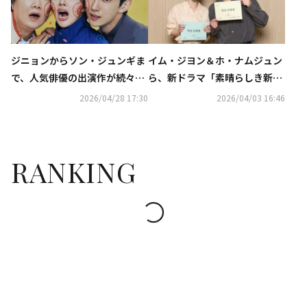
ジニョンからソン・ジュンギま
イム・ジヨン＆ホ・ナムジュン
で、人気俳優の出演作が続々！
ら、新ドラマ「素晴らしき新世
ソ・イングクのファンコンも…
界」台本読み合わせ現場を公開
2026/04/28 17:30
2026/04/03 16:46
5月のCSホームドラマチャンネ
ルも豊富
RANKING