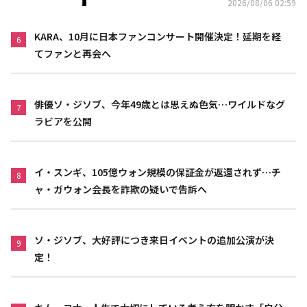
2026/08/06 02:59
KARA、10月に日本ファンコンサート開催決定！延期を経
6
てファンと再会へ
俳優ソ・ジソブ、今年49歳とは思えぬ色気…ワイルドなグ
7
ラビアを公開
イ・スンギ、105億ウォン規模の保証金が返還されず…チ
8
ャ・ガウォン会長を詐欺の疑いで告訴へ
ソ・ジソブ、大好評につき来日イベントの追加公演が決
9
定！