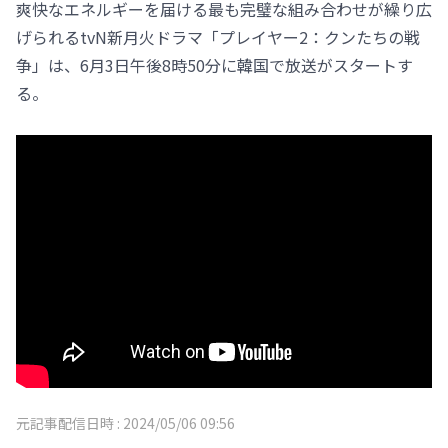
爽快なエネルギーを届ける最も完璧な組み合わせが繰り広
げられるtvN新月火ドラマ「プレイヤー2：クンたちの戦
争」は、6月3日午後8時50分に韓国で放送がスタートす
る。
元記事配信日時 :
2024/05/06 09:56