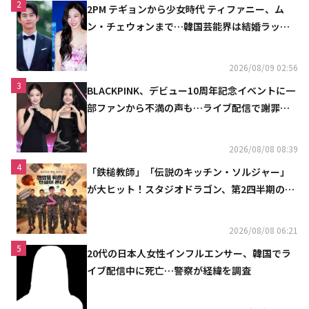
2
2PM テギョンから少女時代 ティファニー、ム
ン・チェウォンまで…韓国芸能界は結婚ラッシ
ュ
2026/08/09 02:56
3
BLACKPINK、デビュー10周年記念イベントに一
部ファンから不満の声も…ライブ配信で謝罪
「コミュニケーション不足だった」
2026/08/08 08:39
4
「鉄槌教師」「伝説のキッチン・ソルジャー」
が大ヒット！スタジオドラゴン、第2四半期の売
上高が黒字に
2026/08/08 06:21
5
20代の日本人女性インフルエンサー、韓国でラ
イブ配信中に死亡…警察が経緯を調査