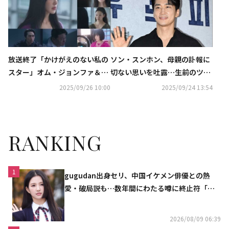
放送終了「かけがえのない私の
ソン・スンホン、母親の訃報に
スター」オム・ジョンファ＆ソ
切ない思いを吐露…生前のツー
ン・スンホンが迎えた結末は？
ショットとともに哀悼
2025/09/26 10:00
2025/09/24 13:54
【ネタバレあり】
RANKING
1
gugudan出身セリ、中国イケメン俳優との熱
愛・破局説も…数年間にわたる噂に終止符「邪
魔しないで」
2026/08/09 06:39