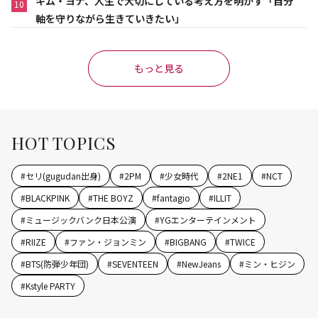
キム・ヨナ、人生で大切にしている考え方を明かす「自分
10
軸を守りながら生きていきたい」
もっと見る
HOT TOPICS
#
セリ(gugudan出身)
#
2PM
#
少女時代
#
2NE1
#
NCT
#
BLACKPINK
#
THE BOYZ
#
fantagio
#
ILLIT
#
ミュージックバンク日本公演
#
YGエンターテインメント
#
RIIZE
#
ファン・ジョンミン
#
BIGBANG
#
TWICE
#
BTS(防弾少年団)
#
SEVENTEEN
#
NewJeans
#
ミン・ヒジン
#
Kstyle PARTY