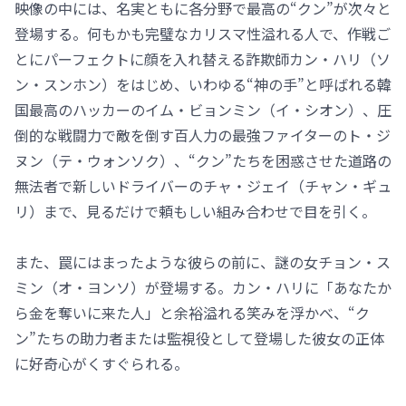
映像の中には、名実ともに各分野で最高の“クン”が次々と
登場する。何もかも完璧なカリスマ性溢れる人で、作戦ご
とにパーフェクトに顔を入れ替える詐欺師カン・ハリ（ソ
ン・スンホン）をはじめ、いわゆる“神の手”と呼ばれる韓
国最高のハッカーのイム・ビョンミン（イ・シオン）、圧
倒的な戦闘力で敵を倒す百人力の最強ファイターのト・ジ
ヌン（テ・ウォンソク）、“クン”たちを困惑させた道路の
無法者で新しいドライバーのチャ・ジェイ（チャン・ギュ
リ）まで、見るだけで頼もしい組み合わせで目を引く。
また、罠にはまったような彼らの前に、謎の女チョン・ス
ミン（オ・ヨンソ）が登場する。カン・ハリに「あなたか
ら金を奪いに来た人」と余裕溢れる笑みを浮かべ、“ク
ン”たちの助力者または監視役として登場した彼女の正体
に好奇心がくすぐられる。