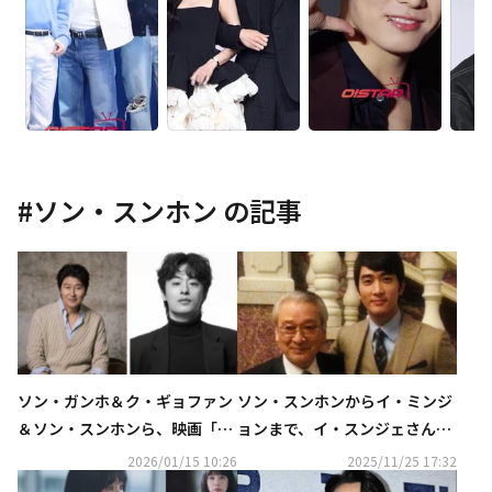
#
ソン・スンホン
の記事
ソン・ガンホ＆ク・ギョファン
ソン・スンホンからイ・ミンジ
＆ソン・スンホンら、映画「庭
ョンまで、イ・スンジェさんと
師たち」で豪華共演へ
の別れに芸能界から追悼の声続
2026/01/15 10:26
2025/11/25 17:32
く