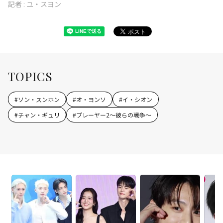
記者 :
ユ・スヨン
TOPICS
#
ソン・スンホン
#
オ・ヨンソ
#
イ・シオン
#
チャン・ギュリ
#
プレーヤー2～彼らの戦争～