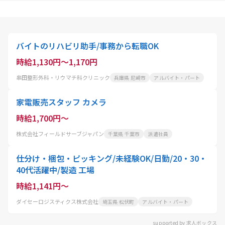
バイトのリハビリ助手/事務から転職OK
時給1,130円～1,170円
串田整形外科・リウマチ科クリニック
兵庫県 尼崎市
アルバイト・パート
家電販売スタッフ カメラ
時給1,700円～
株式会社フィールドサーブジャパン
千葉県 千葉市
派遣社員
仕分け・梱包・ピッキング/未経験OK/日勤/20・30・
40代活躍中/製造 工場
時給1,141円～
ダイセーロジスティクス株式会社
埼玉県 松伏町
アルバイト・パート
supported by 求人ボックス