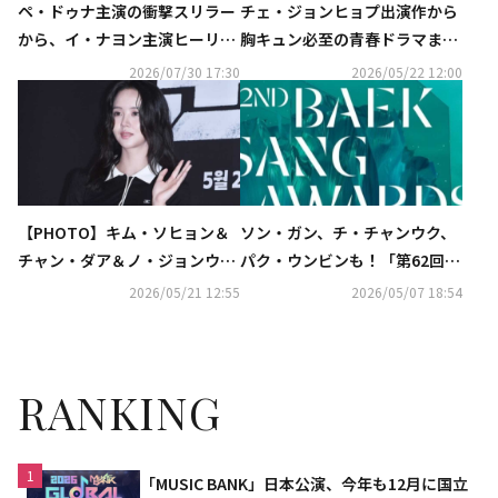
ペ・ドゥナ主演の衝撃スリラー
チェ・ジョンヒョプ出演作から
から、イ・ナヨン主演ヒーリン
胸キュン必至の青春ドラマま
グドラマまで！8月のCSホーム
で！全話無料配信の「ABEMA」
2026/07/30 17:30
2026/05/22 12:00
ドラマチャンネルに注目
で韓ドラ三昧
【PHOTO】キム・ソヒョン＆
ソン・ガン、チ・チャンウク、
チャン・ダア＆ノ・ジョンウィ
パク・ウンビンも！「第62回百
ら、映画「群体」VIP試写会に
想芸術大賞」に授賞者として出
2026/05/21 12:55
2026/05/07 18:54
出席
席
RANKING
1
「MUSIC BANK」日本公演、今年も12月に国立