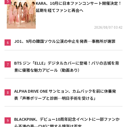
5
KARA、10月に日本ファンコンサート開催決定！
延期を経てファンと再会へ
2026/08/07 03:42
JO1、9月の韓国ソウル公演の中止を発表…事務所が謝罪
6
BTS ジン「ELLE」デジタルカバーに登場！パリの古城を背
7
景に優雅な魅力アピール（動画あり）
ALPHA DRIVE ONE サンヒョン、カムバックを前に休養発
8
表「声帯ポリープと診断…明日手術を受ける」
BLACKPINK、デビュー10周年記念イベントに一部ファンか
9
ら不満の声…ロゼに関する憶測は否定