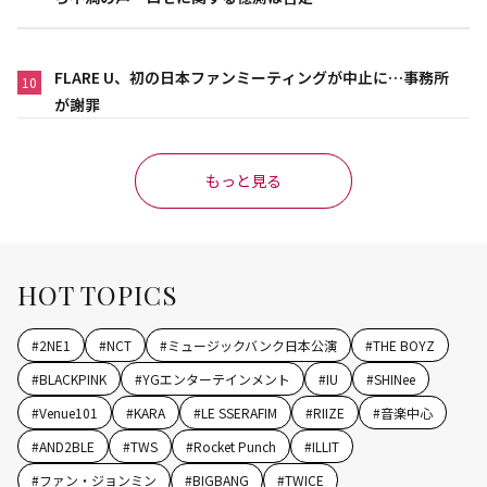
FLARE U、初の日本ファンミーティングが中止に…事務所
10
が謝罪
もっと見る
HOT TOPICS
#
2NE1
#
NCT
#
ミュージックバンク日本公演
#
THE BOYZ
#
BLACKPINK
#
YGエンターテインメント
#
IU
#
SHINee
#
Venue101
#
KARA
#
LE SSERAFIM
#
RIIZE
#
音楽中心
#
AND2BLE
#
TWS
#
Rocket Punch
#
ILLIT
#
ファン・ジョンミン
#
BIGBANG
#
TWICE