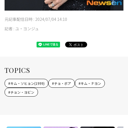
元記事配信日時 :
2024/07/04 14:10
記者 :
ユ・ヨンジュ
TOPICS
#
キム・ソヒョン(1999)
#
チョ・ボア
#
キム・ナヨン
#
チョン・ヨビン