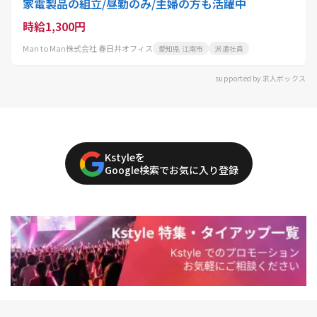
家電製品の組立/昼勤のみ/主婦の方も活躍中
時給1,300円
Man to Man株式会社 春日井オフィス
愛知県 江南市
派遣社員
supported by 求人ボックス
Kstyleを
Google検索でお気に入り登録