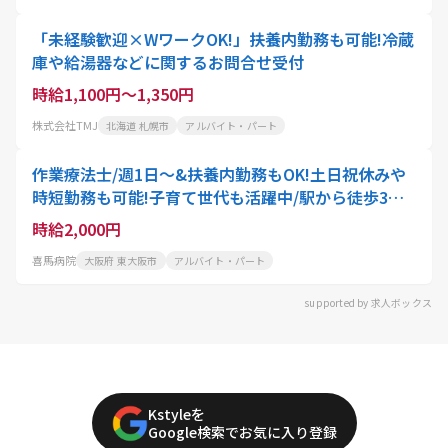
「未経験歓迎×WワークOK!」扶養内勤務も可能!冷蔵
庫や給湯器などに関するお問合せ受付
時給1,100円～1,350円
株式会社TMJ
北海道 札幌市
アルバイト・パート
作業療法士/週1日～&扶養内勤務もOK!土日祝休みや
時短勤務も可能!子育て世代も活躍中/駅から徒歩3分/
採用強化中
時給2,000円
喜馬病院
大阪府 東大阪市
アルバイト・パート
supported by 求人ボックス
Kstyleを
Google検索でお気に入り登録