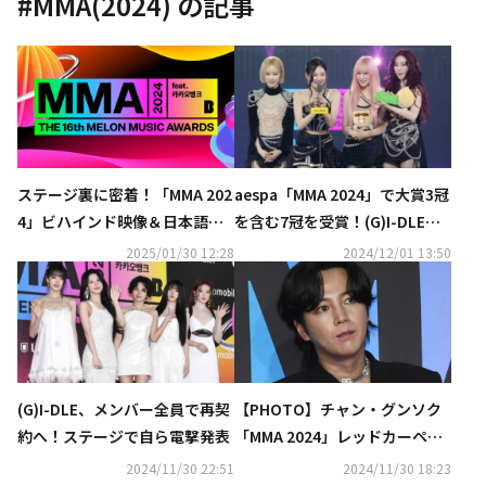
#
MMA(2024)
の記事
ステージ裏に密着！「MMA 202
aespa「MMA 2024」で大賞3冠
4」ビハインド映像＆日本語字
を含む7冠を受賞！(G)I-DLEの
幕バージョンをU-NEXTにて独
電撃発表やコラボステージも話
2025/01/30 12:28
2024/12/01 13:50
占配信
題に（総合）
(G)I-DLE、メンバー全員で再契
【PHOTO】チャン・グンソク
約へ！ステージで自ら電撃発表
「MMA 2024」レッドカーペッ
トに登場（動画あり）
2024/11/30 22:51
2024/11/30 18:23