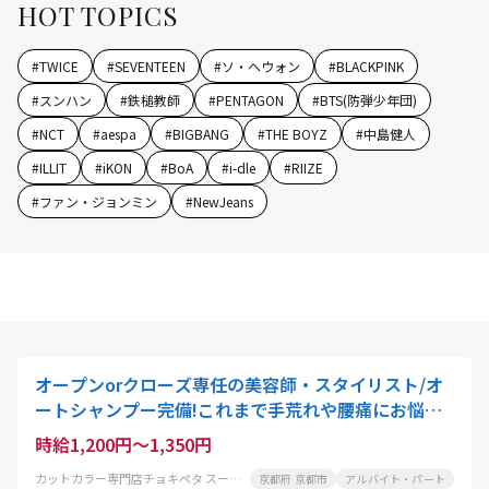
HOT TOPICS
#
TWICE
#
SEVENTEEN
#
ソ・ヘウォン
#
BLACKPINK
#
スンハン
#
鉄槌教師
#
PENTAGON
#
BTS(防弾少年団)
#
NCT
#
aespa
#
BIGBANG
#
THE BOYZ
#
中島健人
#
ILLIT
#
iKON
#
BoA
#
i-dle
#
RIIZE
#
ファン・ジョンミン
#
NewJeans
オープンorクローズ専任の美容師・スタイリスト/オ
ートシャンプー完備!これまで手荒れや腰痛にお悩み
の美容師さんにも大好評
時給1,200円～1,350円
カットカラー専門店チョキぺタ スーパーマツモト五条店
京都府 京都市
アルバイト・パート