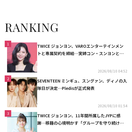
RANKING
1
TWICE ジョンヨン、VAROエンターテインメン
トと専属契約を締結…実姉コン・スンヨンと同
じ事務所（公式）
2026/08/10 04:52
2
SEVENTEEN ミンギュ、スングァン、ディノの入
隊日が決定…Pledisが正式発表
2026/08/10 01:54
3
TWICE ジョンヨン、11年間所属したJYPに感
謝…移籍の心境明かす「グループを守り続け
る」