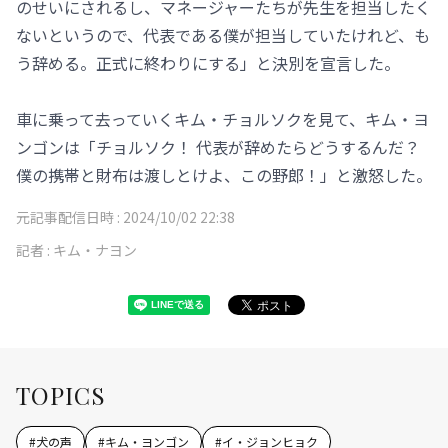
のせいにされるし、マネージャーたちが先生を担当したく
ないというので、代表である僕が担当していたけれど、も
う辞める。正式に終わりにする」と決別を宣言した。
車に乗って去っていくキム・チョルソクを見て、キム・ヨ
ンゴンは「チョルソク！ 代表が辞めたらどうするんだ？
僕の携帯と財布は渡しとけよ、この野郎！」と激怒した。
元記事配信日時 :
2024/10/02 22:38
記者 :
キム・ナヨン
TOPICS
#
犬の声
#
キム・ヨンゴン
#
イ・ジョンヒョク