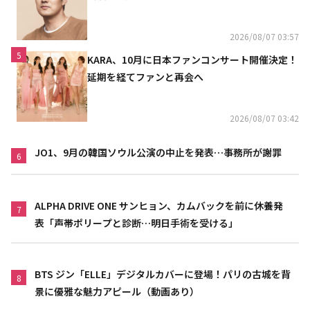
2026/08/07 03:57
5
KARA、10月に日本ファンコンサート開催決定！
延期を経てファンと再会へ
2026/08/07 03:42
JO1、9月の韓国ソウル公演の中止を発表…事務所が謝罪
6
ALPHA DRIVE ONE サンヒョン、カムバックを前に休養発
7
表「声帯ポリープと診断…明日手術を受ける」
BTS ジン「ELLE」デジタルカバーに登場！パリの古城を背
8
景に優雅な魅力アピール（動画あり）