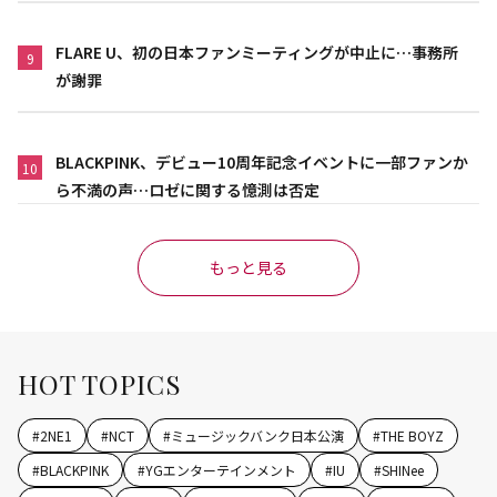
FLARE U、初の日本ファンミーティングが中止に…事務所
9
が謝罪
BLACKPINK、デビュー10周年記念イベントに一部ファンか
10
ら不満の声…ロゼに関する憶測は否定
もっと見る
HOT TOPICS
#
2NE1
#
NCT
#
ミュージックバンク日本公演
#
THE BOYZ
#
BLACKPINK
#
YGエンターテインメント
#
IU
#
SHINee