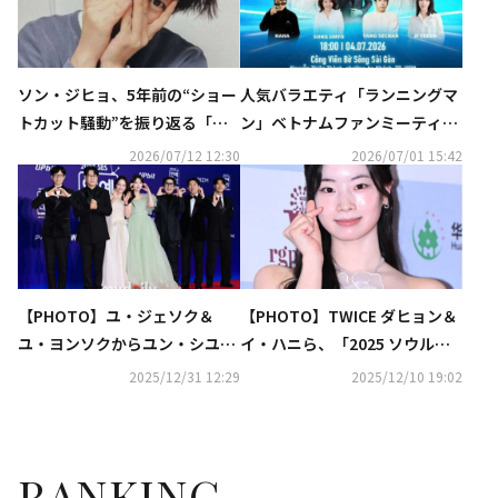
ソン・ジヒョ、5年前の“ショー
人気バラエティ「ランニングマ
トカット騒動”を振り返る「私
ン」ベトナムファンミーティン
が謝るべき」（動画あり）
グが急遽中止に…非難の声も
2026/07/12 12:30
2026/07/01 15:42
【PHOTO】ユ・ジェソク＆
【PHOTO】TWICE ダヒョン＆
ユ・ヨンソクからユン・シユン
イ・ハニら、「2025 ソウル国
まで「2025 SBS芸能大賞」レ
際映画大賞」に出席（動画あ
2025/12/31 12:29
2025/12/10 19:02
ッドカーペットに登場
り）
RANKING