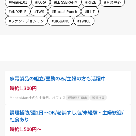
#
Venue101
#
KARA
#
LE SSERAFIM
#
RIIZE
#
音楽中心
#
AND2BLE
#
TWS
#
Rocket Punch
#
ILLIT
#
ファン・ジョンミン
#
BIGBANG
#
TWICE
家電製品の組立/昼勤のみ/主婦の方も活躍中
時給1,300円
Man to Man株式会社 春日井オフィス
愛知県 江南市
派遣社員
調理補助/週2日～OK/老舗すし店/未経験・主婦歓迎/
社食あり
時給1,500円～