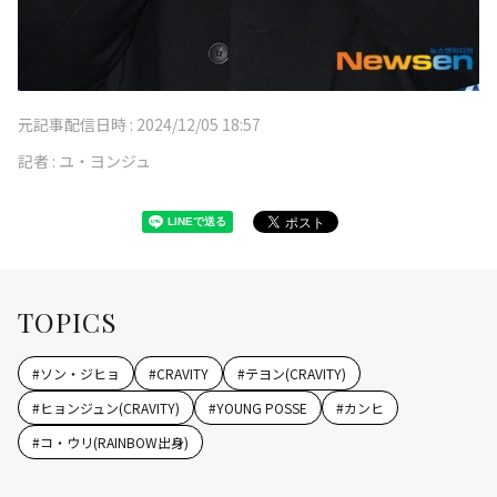
元記事配信日時 :
2024/12/05 18:57
記者 :
ユ・ヨンジュ
TOPICS
#
ソン・ジヒョ
#
CRAVITY
#
テヨン(CRAVITY)
#
ヒョンジュン(CRAVITY)
#
YOUNG POSSE
#
カンヒ
#
コ・ウリ(RAINBOW出身)