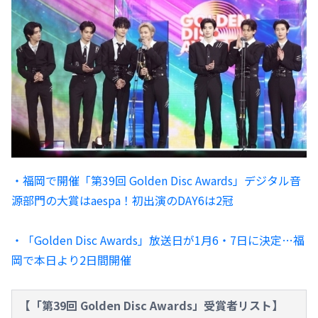
・福岡で開催「第39回 Golden Disc Awards」デジタル音
源部門の大賞はaespa！初出演のDAY6は2冠
・「Golden Disc Awards」放送日が1月6・7日に決定…福
岡で本日より2日間開催
【「第39回 Golden Disc Awards」受賞者リスト】