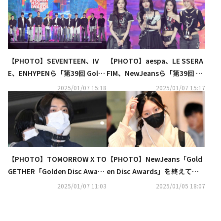
【PHOTO】SEVENTEEN、IV
【PHOTO】aespa、LE SSERA
E、ENHYPENら「第39回 Golde
FIM、NewJeansら「第39回 Go
n Disc Awards」2日目に登場
lden Disc Awards」1日目に登
2025/01/07 15:18
2025/01/07 15:17
場
【PHOTO】TOMORROW X TO
【PHOTO】NewJeans「Gold
GETHER「Golden Disc Award
en Disc Awards」を終えて韓
s」を終えて韓国に到着（動画
国に到着（動画あり）
2025/01/07 11:03
2025/01/05 18:07
あり）