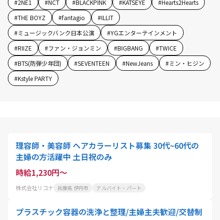
#
2NE1
#
NCT
#
BLACKPINK
#
KATSEYE
#
Hearts2Hearts
#
THE BOYZ
#
fantagio
#
ILLIT
#
ミュージックバンク日本公演
#
YGエンターテインメント
#
RIIZE
#
ファン・ジョンミン
#
BIGBANG
#
TWICE
#
BTS(防弾少年団)
#
SEVENTEEN
#
NewJeans
#
ミン・ヒジン
#
Kstyle PARTY
理容師・美容師 ヘアカラーリスト募集 30代~60代の
主婦の方活躍中 土日祝のみ
時給1,230円～
株式会社リコナ
兵庫県 伊丹市
アルバイト・パート
プラスチック容器の洗浄と整理/主婦主夫歓迎/交替制