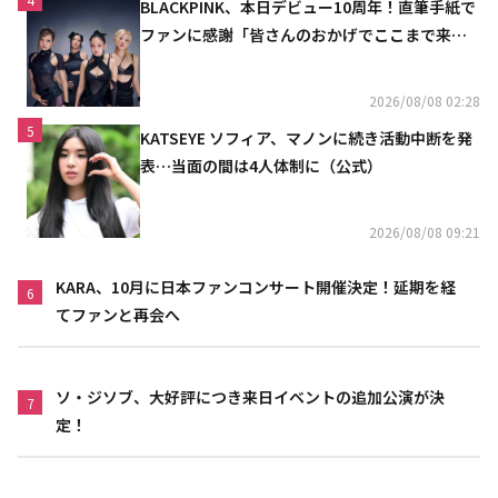
BLACKPINK、本日デビュー10周年！直筆手紙で
ファンに感謝「皆さんのおかげでここまで来ら
れた」
2026/08/08 02:28
5
KATSEYE ソフィア、マノンに続き活動中断を発
表…当面の間は4人体制に（公式）
2026/08/08 09:21
KARA、10月に日本ファンコンサート開催決定！延期を経
6
てファンと再会へ
ソ・ジソブ、大好評につき来日イベントの追加公演が決
7
定！