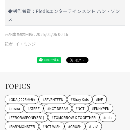
◆制作者賞：Pledisエンターテインメント ハン・ソン
ス
元記事配信日時 :
2025/01/06 00:16
記者 :
イ・ミンジ
TOPICS
#
GDA(2025開催)
#
SEVENTEEN
#
Stray Kids
#
IVE
#
aespa
#
ATEEZ
#
NCT DREAM
#
NCT
#
ENHYPEN
#
ZEROBASEONE(ZB1)
#
TOMORROW X TOGETHER
#
i-dle
#
BABYMONSTER
#
NCT WISH
#
CRUSH
#
ウギ