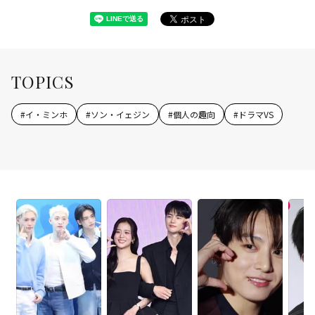
TOPICS
#
イ・ミンホ
#
ソン・イェジン
#
個人の趣向
#
ドラマVS