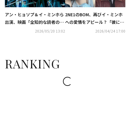
アン・ヒョソプ＆イ・ミンホら
2NE1のBOM、再びイ・ミンホ
出演、映画「全知的な読者の視
への愛情をアピール？「彼に送
点から」本日よりHuluにてレン
る手紙」
2026/05/20 13:02
2026/04/24 17:00
タル最速独占配信開始！
RANKING