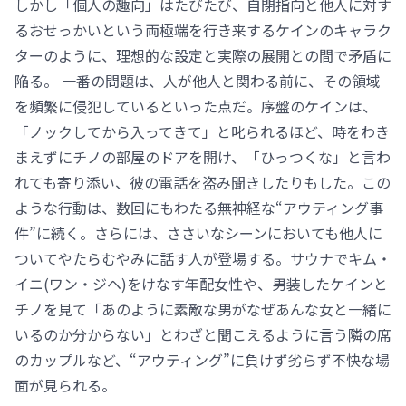
しかし「個人の趣向」はたびたび、自閉指向と他人に対す
るおせっかいという両極端を行き来するケインのキャラク
ターのように、理想的な設定と実際の展開との間で矛盾に
陥る。 一番の問題は、人が他人と関わる前に、その領域
を頻繁に侵犯しているといった点だ。序盤のケインは、
「ノックしてから入ってきて」と叱られるほど、時をわき
まえずにチノの部屋のドアを開け、「ひっつくな」と言わ
れても寄り添い、彼の電話を盗み聞きしたりもした。この
ような行動は、数回にもわたる無神経な“アウティング事
件”に続く。さらには、ささいなシーンにおいても他人に
ついてやたらむやみに話す人が登場する。サウナでキム・
イニ(ワン・ジヘ)をけなす年配女性や、男装したケインと
チノを見て「あのように素敵な男がなぜあんな女と一緒に
いるのか分からない」とわざと聞こえるように言う隣の席
のカップルなど、“アウティング”に負けず劣らず不快な場
面が見られる。