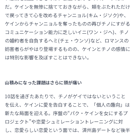
だ。ケインを無惨に捨てておきながら、頬をぶたれただけ
で戻ってきて心を改めるチャンニョル(キム・ジソク)や、
ケインからチャンニョルを奪ったものの再びチノにすがる
コミュニケーション能力に乏しいイニ(ワン・ジヘ)、チノ
の婚約者を自負するヘミ(チェ・ウンソ)など、ロマンスの
妨害者らがやはり登場するものの、ケインとチノの感情に
は特別な影響を及ぼすことはできない。
山積みになった課題はさらに頭が痛い
10話を過ぎたあたりで、チノがゲイではないということ
を伝え、ケインに愛を告白することで、「個人の趣向」は
新たな局面を迎える。序盤の“パク・ケインを女にするプ
ロジェクト”や恋愛シュミレーショントレーニングに対
し、恋愛らしい恋愛という面では、済州島デートなど後半