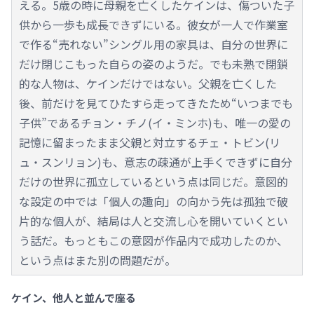
える。5歳の時に母親を亡くしたケインは、傷ついた子
供から一歩も成長できずにいる。彼女が一人で作業室
で作る“売れない”シングル用の家具は、自分の世界に
だけ閉じこもった自らの姿のようだ。でも未熟で閉鎖
的な人物は、ケインだけではない。父親を亡くした
後、前だけを見てひたすら走ってきたため“いつまでも
子供”であるチョン・チノ(イ・ミンホ)も、唯一の愛の
記憶に留まったまま父親と対立するチェ・トビン(リ
ュ・スンリョン)も、意志の疎通が上手くできずに自分
だけの世界に孤立しているという点は同じだ。意図的
な設定の中では「個人の趣向」の向かう先は孤独で破
片的な個人が、結局は人と交流し心を開いていくとい
う話だ。もっともこの意図が作品内で成功したのか、
という点はまた別の問題だが。
ケイン、他人と並んで座る