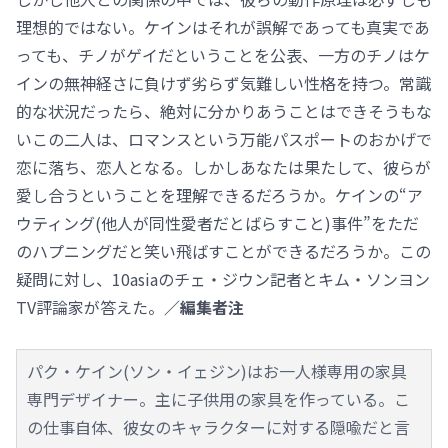
理想的ではない。ケインはそれが誤解であっても真実であ
っても、チノがゲイだということを公表、一方のチノはケ
インの無神経さに負けず劣らず気難しい性格を持つ。常識
的な状況だったら、絶対に分かりあうことはできそうもな
いこの二人は、ロマンスという万能パスポートのおかげで
恋に落ち、恋人となる。しかしあなたは果たして、彼らが
愛し合うということを理解できるだろうか。ケインの“ア
ウティング(他人が同性愛者だとばらすこと)事件”をただ
のハプニングだと笑い飛ばすことができるだろうか。この
疑問に対し、10asiaのチェ・ジウン記者とキム・ソンヨン
TV評論家が答えた。
／編集者注
パク・ケイン(ソン・イェジン)はお一人様専用の家具
専門デザイナー。主に子供用の家具を作っている。こ
の仕事自体、彼女のキャラクターに対する隠喩だと言