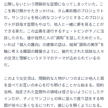
公開しないという閉鎖的な空間になってしまっていた。こ
こを再び開かせたきっかけは、タム美術館のプロジェクト
だ。サンゴジェを核心的なコンテンツとするこのプロジェ
クトが目指す空間もやはり、他人と一緒に夢を見ることが
できる家だ。この企画を遂行するチェ・トビンがチノに注
目したのも、彼が自然と人の“調和”を話したためだった。
いわば「個人の趣向」の建築の話は、結局“調和の美学”を
軸に考える韓国の韓屋のように、破片化された孤独な人々
の交流と理解というドラマのテーマが込められているの
だ。
このような交流は、閉鎖的な人物がいつのまにか他人と肩
を並べてお互いの本心を打ち明けることから始まる。契約
当時、指定された空間外の領域は侵さないようにとしたケ
インだが、チノとサンゴジェの床に並んで座り話をする時
間が徐々に多くなるにつれて、彼に心を開くようになる。