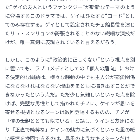
た“ゲイの友人というファンタジー”が斬新なテーマのよう
に登場するこのドラマでは、ゲイはひたすら“コード”とし
てのみ存在する。ゲイとして設定されたチェ館長役を演じ
たリュ・スンリョンの誇張されることのない繊細な演技だ
けが、唯一真剣に表現されていると言えるだろう。
しかし、このように“政治的に正しくない”という視点を別
に置いても、ラブコメディとしての「個人の趣向」におけ
る決定的な問題は、様々な騒動の中でも主人公が恋愛関係
にならなければならない理由をまともに描き出すことがで
きなかったという点だ。ただ少し気難しいといった点を除
けば、完璧な男性として描かれたチノに、ケインが思いを
寄せる根拠となるシーンは数回登場するものの、チノが
「僕の母親ととても似ている」と話し、ケインと友達にな
り「正直で純粋な」ケインの魅力に気づくといった風の緩
い感情を挽回できるのは、暴風のようなキスシーンだけ