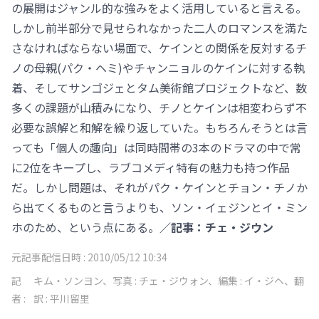
の展開はジャンル的な強みをよく活用していると言える。
しかし前半部分で見せられなかった二人のロマンスを満た
さなければならない場面で、ケインとの関係を反対するチ
ノの母親(パク・ヘミ)やチャンニョルのケインに対する執
着、そしてサンゴジェとタム美術館プロジェクトなど、数
多くの課題が山積みになり、チノとケインは相変わらず不
必要な誤解と和解を繰り返していた。もちろんそうとは言
っても「個人の趣向」は同時間帯の3本のドラマの中で常
に2位をキープし、ラブコメディ特有の魅力も持つ作品
だ。しかし問題は、それがパク・ケインとチョン・チノか
ら出てくるものと言うよりも、ソン・イェジンとイ・ミン
ホのため、という点にある。
／記事：チェ・ジウン
元記事配信日時 :
2010/05/12 10:34
記
キム・ソンヨン、写真 : チェ・ジウォン、編集 : イ・ジヘ、翻
者 :
訳 : 平川留里