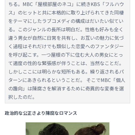
ちる。MBC「屋根部屋のネコ」に続きKBS「フルハウ
ス」のヒットと共に本格的に取り上げられてきた同棲
をテーマにしたラブコメディの構成はだいたい似てい
る。このジャンルの長所は明白だ。性格も好みも全く
違う男女が自然に日常を共有し、お互いの魅力に気づ
く過程はそれだけでも類似した恋愛へのファンタジー
を呼び起こす。一つ屋根の下に住む大人の男女にとっ
て適度の性的な緊張感が伴うことは、当然なことだ。
しかしここには明らかな短所もある。繰り返されるパ
ターンにあきられるということだ。 そこでMBC「個人
の趣向」は陳腐さを解消するために奇異的な変奏を選
択したのだ。
政治的な公正さより陳腐なロマンス