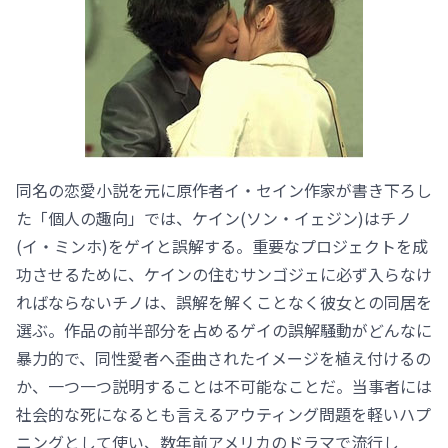
同名の恋愛小説を元に原作者イ・セイン作家が書き下ろし
た「個人の趣向」では、ケイン(ソン・イェジン)はチノ
(イ・ミンホ)をゲイと誤解する。重要なプロジェクトを成
功させるために、ケインの住むサンゴジェに必ず入らなけ
ればならないチノは、誤解を解くことなく彼女との同居を
選ぶ。作品の前半部分を占めるゲイの誤解騒動がどんなに
暴力的で、同性愛者へ歪曲されたイメージを植え付けるの
か、一つ一つ説明することは不可能なことだ。当事者には
社会的な死になるとも言えるアウティング問題を軽いハプ
ニングとして使い、数年前アメリカのドラマで流行し