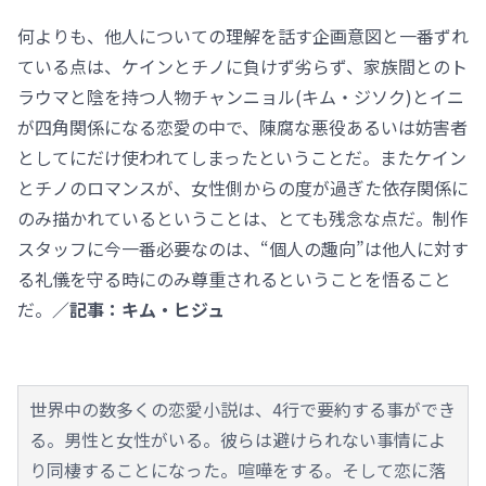
何よりも、他人についての理解を話す企画意図と一番ずれ
ている点は、ケインとチノに負けず劣らず、家族間とのト
ラウマと陰を持つ人物チャンニョル(キム・ジソク)とイニ
が四角関係になる恋愛の中で、陳腐な悪役あるいは妨害者
としてにだけ使われてしまったということだ。またケイン
とチノのロマンスが、女性側からの度が過ぎた依存関係に
のみ描かれているということは、とても残念な点だ。制作
スタッフに今一番必要なのは、“個人の趣向”は他人に対す
る礼儀を守る時にのみ尊重されるということを悟ること
だ。
／記事：キム・ヒジュ
世界中の数多くの恋愛小説は、4行で要約する事ができ
る。男性と女性がいる。彼らは避けられない事情によ
り同棲することになった。喧嘩をする。そして恋に落