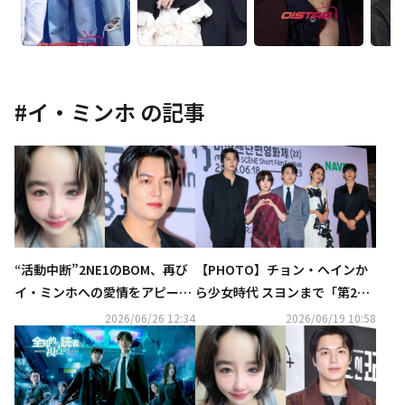
#
イ・ミンホ
の記事
“活動中断”2NE1のBOM、再び
【PHOTO】チョン・ヘインか
イ・ミンホへの愛情をアピー
ら少女時代 スヨンまで「第22
ル？新たなアカウント名に注目
回ミジャンセン短編映画祭」に
2026/06/26 12:34
2026/06/19 10:58
集まる
出席