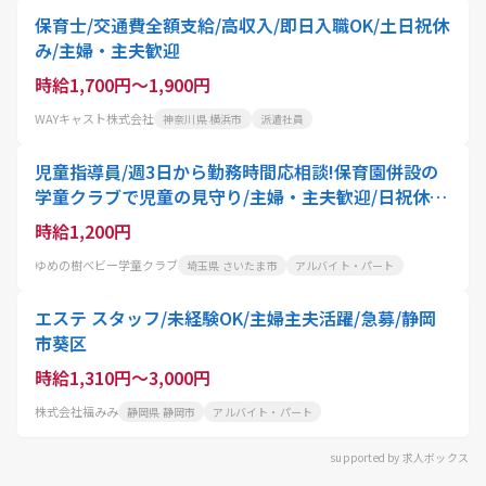
保育士/交通費全額支給/高収入/即日入職OK/土日祝休
み/主婦・主夫歓迎
時給1,700円～1,900円
WAYキャスト株式会社
神奈川県 横浜市
派遣社員
児童指導員/週3日から勤務時間応相談!保育園併設の
学童クラブで児童の見守り/主婦・主夫歓迎/日祝休み
のシフト制/駅徒歩圏内
時給1,200円
ゆめの樹ベビー学童クラブ
埼玉県 さいたま市
アルバイト・パート
エステ スタッフ/未経験OK/主婦主夫活躍/急募/静岡
市葵区
時給1,310円～3,000円
株式会社福みみ
静岡県 静岡市
アルバイト・パート
supported by 求人ボックス