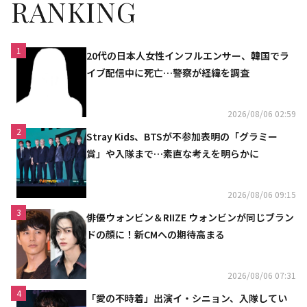
RANKING
1
20代の日本人女性インフルエンサー、韓国でラ
イブ配信中に死亡…警察が経緯を調査
2026/08/06 02:59
2
Stray Kids、BTSが不参加表明の「グラミー
賞」や入隊まで…素直な考えを明らかに
2026/08/06 09:15
3
俳優ウォンビン＆RIIZE ウォンビンが同じブラン
ドの顔に！新CMへの期待高まる
2026/08/06 07:31
4
「愛の不時着」出演イ・シニョン、入隊してい