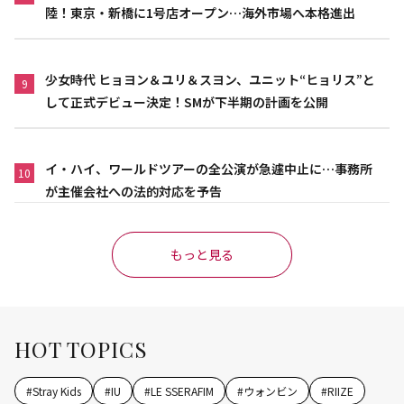
陸！東京・新橋に1号店オープン…海外市場へ本格進出
少女時代 ヒョヨン＆ユリ＆スヨン、ユニット“ヒョリス”と
9
して正式デビュー決定！SMが下半期の計画を公開
イ・ハイ、ワールドツアーの全公演が急遽中止に…事務所
10
が主催会社への法的対応を予告
もっと見る
HOT TOPICS
#
Stray Kids
#
IU
#
LE SSERAFIM
#
ウォンビン
#
RIIZE