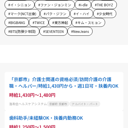
#
イ・シニョン
#
ファン・ジョンミン
#
i-dle
#
THE BOYZ
#
マーク(NCT出身)
#
パク・ジフン
#
イ・ハイ
#
少女時代
#
BIGBANG
#
TWICE
#
東方神起
#
キム・スヒョン
#
BTS(防弾少年団)
#
SEVENTEEN
#
NewJeans
「京都市」介護士関連の資格必須/訪問介護の介護
職・ヘルパー/時給1,430円から・週1日可・扶養内OK
時給1,430円～1,480円
洛和会ヘルスケアシステム
京都府 京都市
アルバイト・パート
歯科助手/未経験OK・扶養内勤務OK
時給1,250円～1,500円