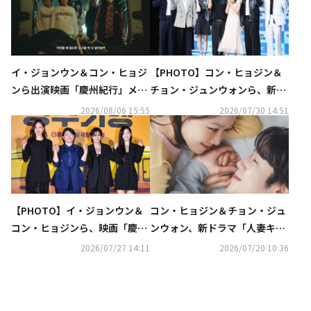
イ・ジョンウン＆コン・ヒョジ
【PHOTO】コン・ヒョジン＆
ンら出演映画「慶州紀行」メイ
チョン・ジュンウォンら、新ド
ン予告編を公開
ラマ「人妻キラー」制作発表会
2026/08/06 15:55
2026/07/30 14:51
に出席
【PHOTO】イ・ジョンウン＆
コン・ヒョジン＆チョン・ジュ
コン・ヒョジンら、映画「慶州
ンウォン、新ドラマ「人妻キラ
紀行」制作報告会に出席
ー」甘い雰囲気のポスターが話
2026/07/27 14:11
2026/07/20 10:36
題