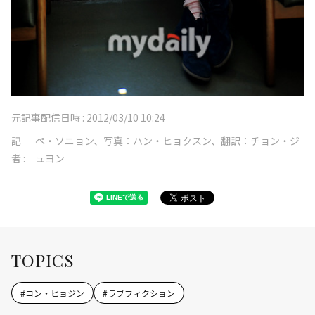
元記事配信日時 :
2012/03/10 10:24
記
ペ・ソニョン、写真：ハン・ヒョクスン、翻訳：チョン・ジ
者 :
ュヨン
TOPICS
#
コン・ヒョジン
#
ラブフィクション