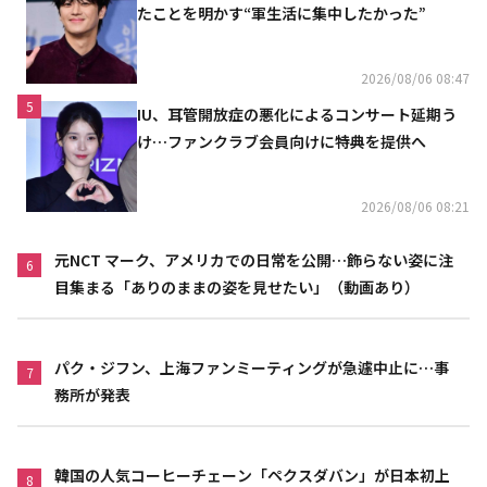
たことを明かす“軍生活に集中したかった”
2026/08/06 08:47
5
IU、耳管開放症の悪化によるコンサート延期う
け…ファンクラブ会員向けに特典を提供へ
2026/08/06 08:21
元NCT マーク、アメリカでの日常を公開…飾らない姿に注
6
目集まる「ありのままの姿を見せたい」（動画あり）
パク・ジフン、上海ファンミーティングが急遽中止に…事
7
務所が発表
韓国の人気コーヒーチェーン「ペクスダバン」が日本初上
8