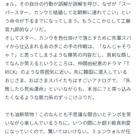
ォル。その自分の行動が誤解が誤解を呼び、なぜが「スー
パースター、カンウと結婚して北朝鮮に連れてこい」とい
う命令が下るまでになってしまう。もうここからして工藤
官九郎的なノリだ。
そしてスター、カンウを色仕掛けで落とすために先輩スパ
イから仕込まれるあの手この手の作戦は、「なんじゃそり
ゃ？」と思ってしまうような爆笑の内容だし、真剣な顔し
てなんか笑えるというところは、仲間由紀恵のドラマ「T
RICK」のような雰囲気に近い。先に韓国に潜入している
おじさま、おばさまスパイたちはすごいアナログで、「失
敗したら死ぬ運命」といいながらも、本当に？と突っ込み
たくなるような脱力系のずっこけぶりだ。
でも油断禁物！このなんとも不思議な間合いとテンポを笑
いながら楽しんでいるうちに、いつの間にか超ド級真剣愛
になっていくので、驚いてはいけない。ミョンウォルが任