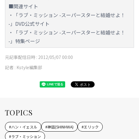
■関連サイト
・「ラブ・ミッション -スーパースターと結婚せよ！
-」DVD公式サイト
・「ラブ・ミッション -スーパースターと結婚せよ！
-」特集ページ
元記事配信日時 :
2012/05/07 00:00
記者 :
Kstyle編集部
TOPICS
#
ハン・イェスル
#
神話(SHINHWA)
#
エリック
#
ラブ・ミッション