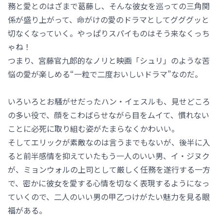
務と愛とのはざまで葛藤し、そんな彼女を巡っての三角関
係が盛り上がって、命がけの愛のドラマとしてグググッと
切なくなっていく。やっぱりスパイものはそう来なくっち
ゃね！
つまり、宮藤官九郎的なノリと映画「シュリ」のような苦
悩の愛が楽しめる“一粒で二度おいしいドラマ”なのだ。
いろいろとお騒がせだったハン・イェスルも、見せどころ
の多い役で、顔をこわばらせながら目をムイて、慣れない
ことに必死に取り組む姿がたまらなくかわいい。
そしてエリックが素敵なのは言うまでもないが、後半に入
ると前半感情を抑えていたもう一人のいい男、イ・ジヌク
が、ミョンウォルの上司として厳しく任務を遂行する一方
で、密かに彼女を愛する心情を切なく表現するようになっ
ていくので、二人のいい男の甲乙つけがたい魅力を見る眼
福がある。