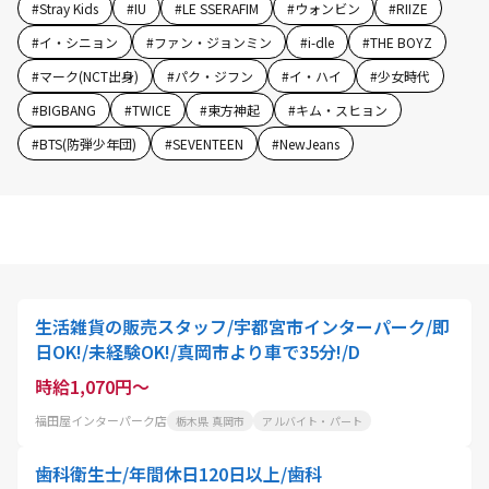
#
Stray Kids
#
IU
#
LE SSERAFIM
#
ウォンビン
#
RIIZE
#
イ・シニョン
#
ファン・ジョンミン
#
i-dle
#
THE BOYZ
#
マーク(NCT出身)
#
パク・ジフン
#
イ・ハイ
#
少女時代
#
BIGBANG
#
TWICE
#
東方神起
#
キム・スヒョン
#
BTS(防弾少年団)
#
SEVENTEEN
#
NewJeans
生活雑貨の販売スタッフ/宇都宮市インターパーク/即
日OK!/未経験OK!/真岡市より車で35分!/D
時給1,070円～
福田屋インターパーク店
栃木県 真岡市
アルバイト・パート
歯科衛生士/年間休日120日以上/歯科