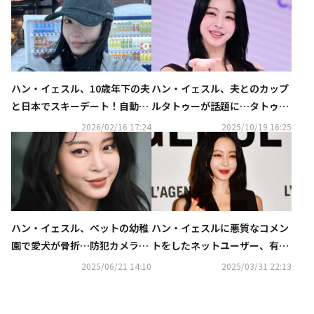
ハン・イェスル、10歳年下の夫
ハン・イェスル、夫とのカップ
と日本でスキーデート！自動販
ルタトゥーが話題に…タトゥー
売機の前で自撮りも
施術が韓国で約33年ぶりに合法
2026/02/16 17:24
2025/10/19 16:25
化
ハン・イェスル、ペットの幼稚
ハン・イェスルに悪質なコメン
園で愛犬が骨折…防犯カメラで
トをしたネットユーザー、有罪
状況を確認「回復を切に願う」
から無罪へ逆転「悪意的とは断
2025/06/21 14:10
2025/03/31 22:13
定できない」