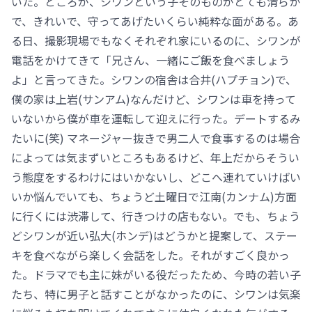
いた。ところが、シワンという子そのものがとても清らか
で、きれいで、守ってあげたいくらい純粋な面がある。あ
る日、撮影現場でもなくそれぞれ家にいるのに、シワンが
電話をかけてきて「兄さん、一緒にご飯を食べましょう
よ」と言ってきた。シワンの宿舎は合井(ハプチョン)で、
僕の家は上岩(サンアム)なんだけど、シワンは車を持って
いないから僕が車を運転して迎えに行った。デートするみ
たいに(笑) マネージャー抜きで男二人で食事するのは場合
によっては気まずいところもあるけど、年上だからそうい
う態度をするわけにはいかないし、どこへ連れていけばい
いか悩んでいても、ちょうど土曜日で江南(カンナム)方面
に行くには渋滞して、行きつけの店もない。でも、ちょう
どシワンが近い弘大(ホンデ)はどうかと提案して、ステー
キを食べながら楽しく会話をした。それがすごく良かっ
た。ドラマでも主に妹がいる役だったため、今時の若い子
たち、特に男子と話すことがなかったのに、シワンは気楽