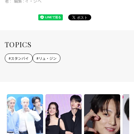
者 :
編集 : イ・ジヘ
TOPICS
#
スタンバイ
#
リュ・ジン