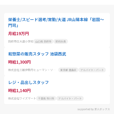
栄養士/スピード選考/常勤/大道 JR山陽本線「岩国～
門司」
月給19万円
防府市立大道小学校
山口県 防府市
契約社員
和惣菜の販売スタッフ 池袋西武
時給1,300円
株式会社三越伊勢丹ヒューマン・ソリューションズ
東京都 豊島区
アルバイト・パート
レジ・品出しスタッフ
時給1,140円
株式会社ワイズマート
千葉県 市川市
アルバイト・パート
supported by 求人ボックス