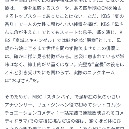
彼は、一世を風靡するスターや、ある四半期のCMを独占
するトップスターであったことはない。ただ、KBS「夏の
香り」で一人の女性に報われない純情を捧げ、KBS「母さ
んに角が生えた」でとてもスマートな息子、婿を演じ、K
BS「京城スキャンダル」では魅力的な“殿様”として、母
親から娘に至るまで世代を問わず微笑ませたこの俳優に
は、確かに稀に見る特徴がある。容姿に恵まれているが嫌
味はなく、紳士的だが重くはない。完璧な“室長”の役をほ
とんど引き受けたにも関わらず、実際のニックネーム
は“おばさん”だ。
そのためか、MBC「スタンバイ」で潔癖症の気の小さい
アナウンサー、リュ・ジンヘン役で初めてシットコム(シ
チュエーションコメディ：一話完結で連続放映されるコメ
ディドラマ)での演技に挑んだ彼の姿は、驚くほど体にぴ
ったりな服を着ているようだ。チームをクビになるか毎日