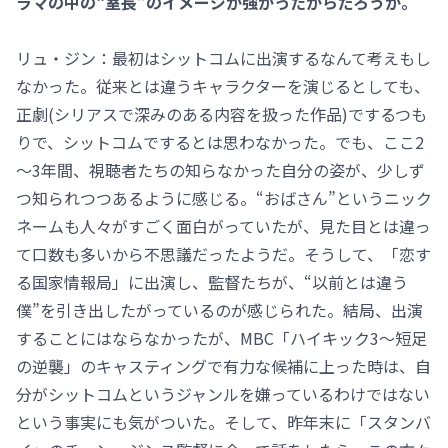
ラマの中の“室長”のイメージが強かったからだろうか。
リュ・ジン：最初はシットコムに出演するなんて考えもし
なかった。従来とは違うキャラクターを演じるとしても、
正劇(シリアスで深みのある内容を扱った作品)でするつも
りで、シットコムでするとは思わなかった。でも、ここ2
～3年間、視聴者たちの知らなかった自分の姿が、少しず
つ知られつつあるように感じる。“おばさん”というニック
ネームも人々がすごく面白がっていたが、見た目とは違っ
て口数も多いから不思議だったようだ。そうして、「恋す
る国家情報局」に出演し、監督たちが、“以前とは違う
僕”を引き出したがっているのが感じられた。結局、出演
することにはならなかったが、MBC「ハイキック3～短足
の逆襲」のキャスティングで有力な候補に上った時は、自
分がシットコムというジャンルを嫌っているわけではない
という事実にも気がついた。そして、昨年末に「スタンバ