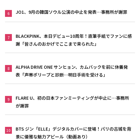
JO1、9月の韓国ソウル公演の中止を発表…事務所が謝罪
6
BLACKPINK、本日デビュー10周年！直筆手紙でファンに感
7
謝「皆さんのおかげでここまで来られた」
ALPHA DRIVE ONE サンヒョン、カムバックを前に休養発
8
表「声帯ポリープと診断…明日手術を受ける」
FLARE U、初の日本ファンミーティングが中止に…事務所
9
が謝罪
BTS ジン「ELLE」デジタルカバーに登場！パリの古城を背
10
景に優雅な魅力アピール（動画あり）