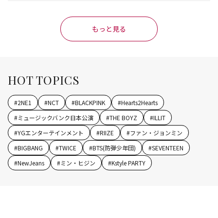
もっと見る
HOT TOPICS
#
2NE1
#
NCT
#
BLACKPINK
#
Hearts2Hearts
#
ミュージックバンク日本公演
#
THE BOYZ
#
ILLIT
#
YGエンターテインメント
#
RIIZE
#
ファン・ジョンミン
#
BIGBANG
#
TWICE
#
BTS(防弾少年団)
#
SEVENTEEN
#
NewJeans
#
ミン・ヒジン
#
Kstyle PARTY