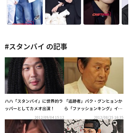
#
スタンバイ
の記事
ハハ「スタンバイ」に世界的ラ
「追跡者」パク・グンヒョンか
ッパーとしてカメオ出演！
ら「ファッションキング」イ・
ジェフンまで“ビジネスマン緊
2012/09/04 15:12
2012/08/25 16:35
急診断”……これ以上悪い職場
はない