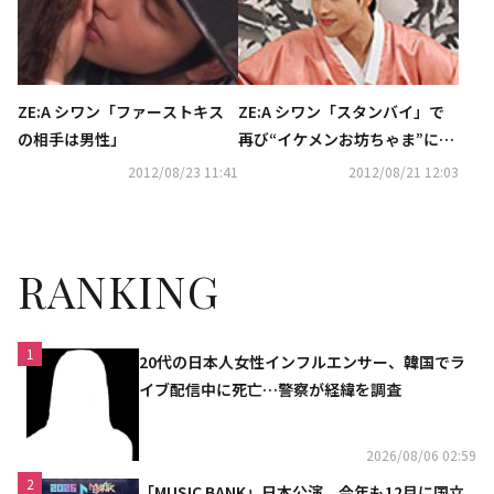
ZE:A シワン「ファーストキス
ZE:A シワン「スタンバイ」で
の相手は男性」
再び“イケメンお坊ちゃま”に変
身！
2012/08/23 11:41
2012/08/21 12:03
RANKING
1
20代の日本人女性インフルエンサー、韓国でラ
イブ配信中に死亡…警察が経緯を調査
2026/08/06 02:59
2
「MUSIC BANK」日本公演、今年も12月に国立