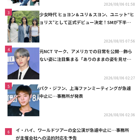
2026/08/06 01:58
3
少女時代 ヒョヨン＆ユリ＆スヨン、ユニット“ヒ
ョリス”として正式デビュー決定！SMが下半期
の計画を公開
2026/08/05 07:56
4
元NCT マーク、アメリカでの日常を公開…飾ら
ない姿に注目集まる「ありのままの姿を見せた
い」（動画あり）
2026/08/06 02:27
5
パク・ジフン、上海ファンミーティングが急遽
中止に…事務所が発表
2026/08/06 02:36
イ・ハイ、ワールドツアーの全公演が急遽中止に…事務所
6
が主催会社への法的対応を予告