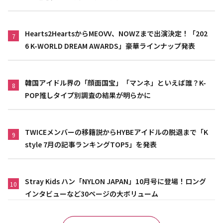
Hearts2HeartsからMEOVV、NOWZまで出演決定！「202
7
6 K-WORLD DREAM AWARDS」豪華ラインナップ発表
韓国アイドル界の「顔面国宝」「マンネ」といえば誰？K-
8
POP推しタイプ別調査の結果が明らかに
TWICEメンバーの移籍説からHYBEアイドルの脱退まで「K
9
style 7月の記事ランキングTOP5」を発表
Stray Kids ハン「NYLON JAPAN」10月号に登場！ロング
10
インタビューなど30ページの大ボリューム