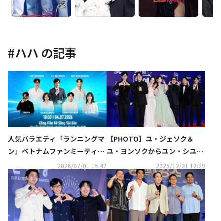
#
ハハ
の記事
人気バラエティ「ランニングマ
【PHOTO】ユ・ジェソク＆
ン」ベトナムファンミーティン
ユ・ヨンソクからユン・シユン
グが急遽中止に…非難の声も
まで「2025 SBS芸能大賞」レ
2026/07/01 15:42
2025/12/31 12:29
ッドカーペットに登場