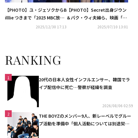
【PHOTO】ユ・ジェソクからB
【PHOTO】Secret出身ジウン
illlie つきまで「2025 MBC放送
＆パク・ウィ夫婦ら、映画「キ
芸能大賞」レッドカーペットに
ング・オブ・キングス」フォト
2025/12/30 17:13
2025/07/10 13:01
登場
ウォールイベントに出席
RANKING
1
20代の日本人女性インフルエンサー、韓国でラ
イブ配信中に死亡…警察が経緯を調査
2026/08/06 02:59
2
THE BOYZのメンバー9人、新レーベルでグルー
プ活動を準備中「個人活動については別途契約
へ」