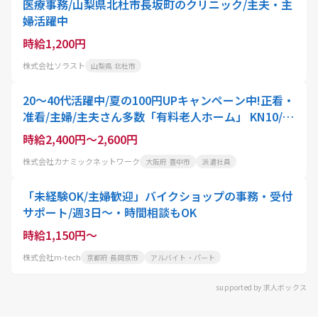
医療事務/山梨県北杜市長坂町のクリニック/主夫・主
婦活躍中
時給1,200円
株式会社ソラスト
山梨県 北杜市
20～40代活躍中/夏の100円UPキャンペーン中!正看・
准看/主婦/主夫さん多数「有料老人ホーム」 KN10/庄
内駅エリアの有料老人ホームで健康管理・服薬管理
時給2,400円～2,600円
週2日以上OK 資格を活かせる 最短3日でお仕事開始
株式会社カナミックネットワーク
大阪府 豊中市
派遣社員
日勤のみ/短期OK
「未経験OK/主婦歓迎」バイクショップの事務・受付
サポート/週3日～・時間相談もOK
時給1,150円～
株式会社m-tech
京都府 長岡京市
アルバイト・パート
supported by 求人ボックス