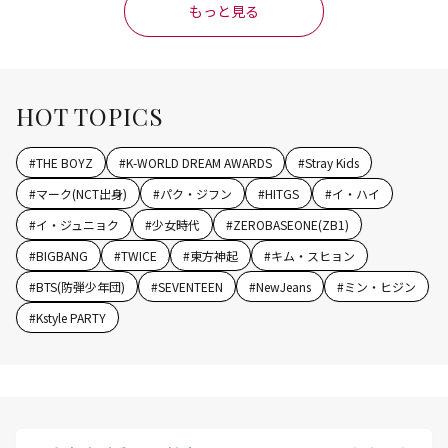
もっと見る
HOT TOPICS
#
THE BOYZ
#
K-WORLD DREAM AWARDS
#
Stray Kids
#
マーク(NCT出身)
#
パク・ジフン
#
HITGS
#
イ・ハイ
#
イ・ジュニョク
#
少女時代
#
ZEROBASEONE(ZB1)
#
BIGBANG
#
TWICE
#
東方神起
#
キム・スヒョン
#
BTS(防弾少年団)
#
SEVENTEEN
#
NewJeans
#
ミン・ヒジン
#
Kstyle PARTY