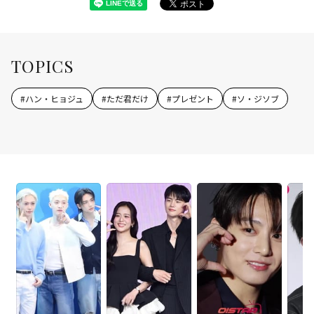
TOPICS
#
ハン・ヒョジュ
#
ただ君だけ
#
プレゼント
#
ソ・ジソブ