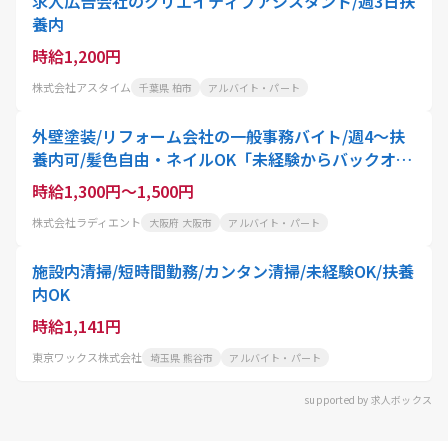
求人広告会社のクリエイティブアシスタント/週3日扶
養内
時給1,200円
株式会社アスタイム
千葉県 柏市
アルバイト・パート
外壁塗装/リフォーム会社の一般事務バイト/週4～扶
養内可/髪色自由・ネイルOK「未経験からバックオフ
ィスデビューしませんか?」駅チカ!谷六から徒歩1分
時給1,300円～1,500円
株式会社ラディエント
大阪府 大阪市
アルバイト・パート
施設内清掃/短時間勤務/カンタン清掃/未経験OK/扶養
内OK
時給1,141円
東京ワックス株式会社
埼玉県 熊谷市
アルバイト・パート
supported by 求人ボックス