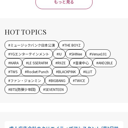
もっと見る
HOT TOPICS
#
ミュージックバンク日本公演
#
THE BOYZ
#
YGエンターテインメント
#
IU
#
SHINee
#
Venue101
#
KARA
#
LE SSERAFIM
#
RIIZE
#
音楽中心
#
AND2BLE
#
TWS
#
Rocket Punch
#
BLACKPINK
#
ILLIT
#
ファン・ジョンミン
#
BIGBANG
#
TWICE
#
BTS(防弾少年団)
#
SEVENTEEN