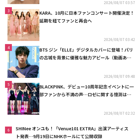
2026/08/07 03:57
3
KARA、10月に日本ファンコンサート開催決定！
延期を経てファンと再会へ
2026/08/07 03:42
4
BTS ジン「ELLE」デジタルカバーに登場！パリ
の古城を背景に優雅な魅力アピール（動画あ
り）
2026/08/07 09:48
5
BLACKPINK、デビュー10周年記念イベントに一
部ファンから不満の声…ロゼに関する憶測は否
定
2026/08/07 02:32
SHINee オンユも！「Venue101 EXTRA」出演アーティス
6
ト発表…9月19日にNHKホールにて公開収録