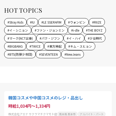
HOT TOPICS
#
Stray Kids
#
IU
#
LE SSERAFIM
#
ウォンビン
#
RIIZE
#
イ・シニョン
#
ファン・ジョンミン
#
i-dle
#
THE BOYZ
#
マーク(NCT出身)
#
パク・ジフン
#
イ・ハイ
#
少女時代
#
BIGBANG
#
TWICE
#
東方神起
#
キム・スヒョン
#
BTS(防弾少年団)
#
SEVENTEEN
#
NewJeans
韓国コスメや中国コスメのレジ・品出し
時給1,034円～1,334円
株式会社アエナ サクラマチクマモト店
熊本県 熊本市
アルバイト・パート