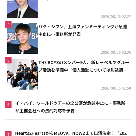
い」（動画あり）
2026/08/06 02:27
4
パク・ジフン、上海ファンミーティングが急遽
中止に…事務所が発表
2026/08/06 02:36
5
THE BOYZのメンバー9人、新レーベルでグルー
プ活動を準備中「個人活動については別途契約
へ」
2026/08/06 01:58
イ・ハイ、ワールドツアーの全公演が急遽中止に…事務所
6
が主催会社への法的対応を予告
Hearts2HeartsからMEOVV、NOWZまで出演決定！「202
7