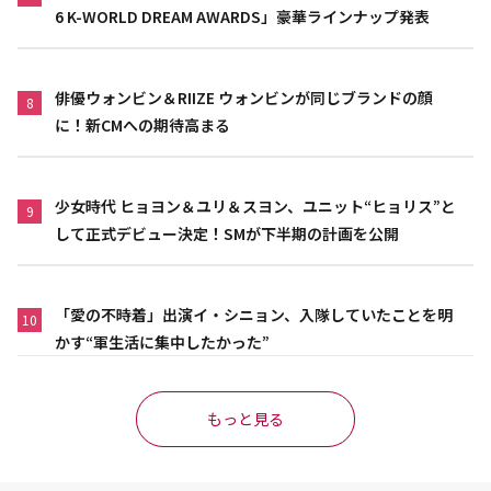
6 K-WORLD DREAM AWARDS」豪華ラインナップ発表
俳優ウォンビン＆RIIZE ウォンビンが同じブランドの顔
8
に！新CMへの期待高まる
少女時代 ヒョヨン＆ユリ＆スヨン、ユニット“ヒョリス”と
9
して正式デビュー決定！SMが下半期の計画を公開
「愛の不時着」出演イ・シニョン、入隊していたことを明
10
かす“軍生活に集中したかった”
もっと見る