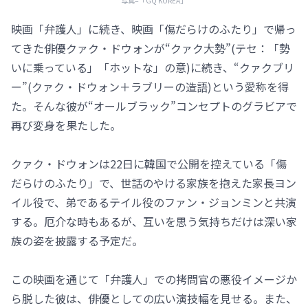
写真=「GQ KOREA」
映画「弁護人」に続き、映画「傷だらけのふたり」で帰っ
てきた俳優クァク・ドウォンが“クァク大勢”(テセ：「勢
いに乗っている」「ホットな」の意)に続き、“クァクブリ
ー”(クァク・ドウォン＋ラブリーの造語)という愛称を得
た。そんな彼が“オールブラック”コンセプトのグラビアで
再び変身を果たした。
クァク・ドウォンは22日に韓国で公開を控えている「傷
だらけのふたり」で、世話のやける家族を抱えた家長ヨン
イル役で、弟であるテイル役のファン・ジョンミンと共演
する。厄介な時もあるが、互いを思う気持ちだけは深い家
族の姿を披露する予定だ。
この映画を通じて「弁護人」での拷問官の悪役イメージか
ら脱した彼は、俳優としての広い演技幅を見せる。また、