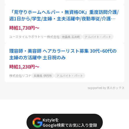
「見守りホームヘルパー・無資格OK」重度訪問介護/
週1日から/学生/主婦・主夫活躍中/夜勤専従/介護職
員
時給1,730円～
ユースタイルラボラトリー株式会社
徳島県 石井町
アルバイト・パート
理容師・美容師 ヘアカラーリスト募集 30代~60代の
主婦の方活躍中 土日祝のみ
時給1,230円～
株式会社リコナ
兵庫県 伊丹市
アルバイト・パート
supported by 求人ボックス
Kstyleを
Google検索でお気に入り登録