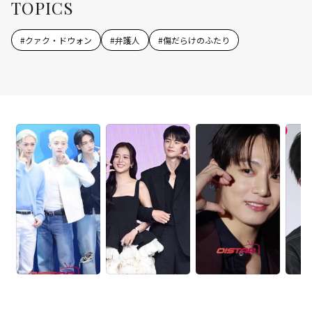
TOPICS
#
クァク・ドウォン
#
弁護人
#
傷だらけのふたり