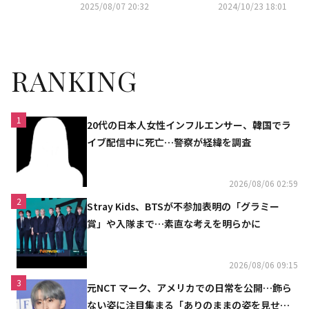
年、闘いの真実」予告編を公開
2025/08/07 20:32
2024/10/23 18:01
RANKING
1
20代の日本人女性インフルエンサー、韓国でラ
イブ配信中に死亡…警察が経緯を調査
2026/08/06 02:59
2
Stray Kids、BTSが不参加表明の「グラミー
賞」や入隊まで…素直な考えを明らかに
2026/08/06 09:15
3
元NCT マーク、アメリカでの日常を公開…飾ら
ない姿に注目集まる「ありのままの姿を見せた