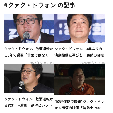
#
クァク・ドウォン
の記事
クァク・ドウォン、飲酒運転か
クァク・ドウォン、3年ぶりの
ら3年で謝罪「言葉ではなく、
演劇復帰に喜びも…突然の降板
人生で証明する」
2025/12/19 21:59
2025/09/05 19:35
クァク・ドウォン、飲酒運転か
“飲酒運転で摘発”クァク・ドウ
ら約3年…演劇「欲望という名
ォン出演の映画「消防士 2001
の電車」で復帰へ