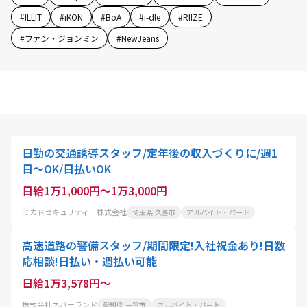
#
ILLIT
#
iKON
#
BoA
#
i-dle
#
RIIZE
#
ファン・ジョンミン
#
NewJeans
日勤の交通誘導スタッフ/定年後の収入づくりに/週1
日～OK/日払いOK
日給1万1,000円～1万3,000円
ミカドセキュリティー株式会社
埼玉県 久喜市
アルバイト・パート
高速道路の警備スタッフ/期間限定!入社祝金あり!日数
応相談!日払い・週払い可能
日給1万3,578円～
株式会社ネバーランド
愛知県 一宮市
アルバイト・パート