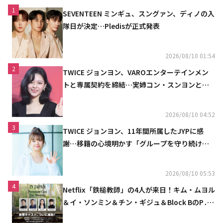
1
SEVENTEEN ミンギュ、スングァン、ディノの入
隊日が決定…Pledisが正式発表
2026/08/10 01:54
2
TWICE ジョンヨン、VAROエンターテインメン
トと専属契約を締結…実姉コン・スンヨンと同
じ事務所（公式）
2026/08/10 04:52
3
TWICE ジョンヨン、11年間所属したJYPに感
謝…移籍の心境明かす「グループを守り続け
る」
2026/08/10 05:53
4
Netflix「鉄槌教師」の4人が来日！キム・ムヨル
＆イ・ソンミン＆チン・ギジュ＆Block BのP․
O、10月にスペシャルファンミーティング開催