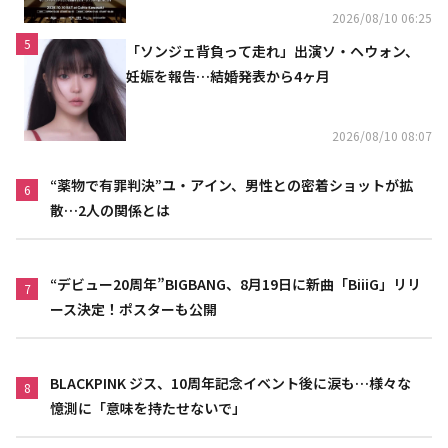
決定
2026/08/10 06:25
5
「ソンジェ背負って走れ」出演ソ・ヘウォン、
妊娠を報告…結婚発表から4ヶ月
2026/08/10 08:07
“薬物で有罪判決”ユ・アイン、男性との密着ショットが拡
6
散…2人の関係とは
“デビュー20周年”BIGBANG、8月19日に新曲「BiiiG」リリ
7
ース決定！ポスターも公開
BLACKPINK ジス、10周年記念イベント後に涙も…様々な
8
憶測に「意味を持たせないで」