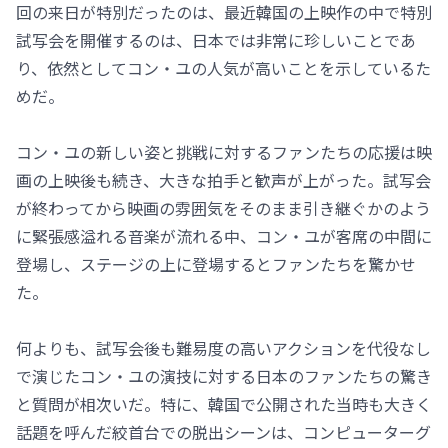
回の来日が特別だったのは、最近韓国の上映作の中で特別
試写会を開催するのは、日本では非常に珍しいことであ
り、依然としてコン・ユの人気が高いことを示しているた
めだ。
コン・ユの新しい姿と挑戦に対するファンたちの応援は映
画の上映後も続き、大きな拍手と歓声が上がった。試写会
が終わってから映画の雰囲気をそのまま引き継ぐかのよう
に緊張感溢れる音楽が流れる中、コン・ユが客席の中間に
登場し、ステージの上に登場するとファンたちを驚かせ
た。
何よりも、試写会後も難易度の高いアクションを代役なし
で演じたコン・ユの演技に対する日本のファンたちの驚き
と質問が相次いだ。特に、韓国で公開された当時も大きく
話題を呼んだ絞首台での脱出シーンは、コンピューターグ