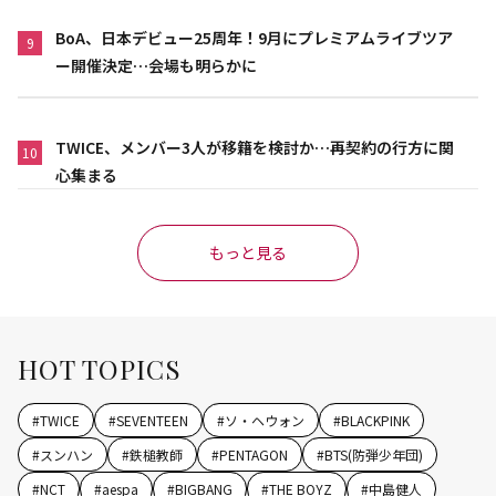
BoA、日本デビュー25周年！9月にプレミアムライブツア
9
ー開催決定…会場も明らかに
TWICE、メンバー3人が移籍を検討か…再契約の行方に関
10
心集まる
もっと見る
HOT TOPICS
#
TWICE
#
SEVENTEEN
#
ソ・ヘウォン
#
BLACKPINK
#
スンハン
#
鉄槌教師
#
PENTAGON
#
BTS(防弾少年団)
#
NCT
#
aespa
#
BIGBANG
#
THE BOYZ
#
中島健人