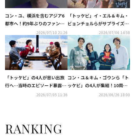
コン・ユ、横浜を含むアジア6
「トッケビ」イ・エル＆キム・
都市へ！約9年ぶりのファンミ
ビョンチョルらがサプライズ登
ーティングツアー開催を電撃発
場！扮装メイクの撮影裏話も
2026/07/10 21:26
2026/07/06 14:58
表
（動画あり）
「トッケビ」の4人が思い出旅
コン・ユ＆キム・ゴウンら「ト
行へ…当時のエピソード暴露に
ッケビ」の4人が集結！10周年
イ・ドンウクが謝罪！？コン・
記念番組がU-NEXTにて7月4日
2026/07/05 11:36
2026/06/26 18:00
ユ＆キム・ゴウンのキスシーン
より独占配信
秘話も（動画あり）
RANKING