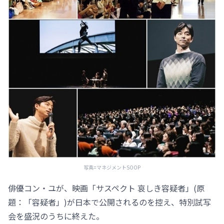
写真=マネジメントSOOP
俳優コン・ユが、映画「サスペクト 哀しき容疑者」(原
題：「容疑者」)が日本で公開されるのを控え、特別試写
会を盛況のうちに終えた。