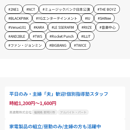
#
2NE1
#
NCT
#
ミュージックバンク日本公演
#
THE BOYZ
#
BLACKPINK
#
YGエンターテインメント
#
IU
#
SHINee
#
Venue101
#
KARA
#
LE SSERAFIM
#
RIIZE
#
音楽中心
#
AND2BLE
#
TWS
#
Rocket Punch
#
ILLIT
#
ファン・ジョンミン
#
BIGBANG
#
TWICE
平日のみ・主婦「夫」歓迎!個別指導塾スタッフ
時給1,200円～1,600円
英進館株式会社
福岡県 那珂川市
アルバイト・パート
家電製品の組立/昼勤のみ/主婦の方も活躍中