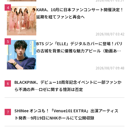
4
KARA、10月に日本ファンコンサート開催決定！
延期を経てファンと再会へ
2026/08/07 03:42
5
BTS ジン「ELLE」デジタルカバーに登場！パリ
の古城を背景に優雅な魅力アピール（動画あ
り）
2026/08/07 09:48
BLACKPINK、デビュー10周年記念イベントに一部ファンか
6
ら不満の声…ロゼに関する憶測は否定
SHINee オンユも！「Venue101 EXTRA」出演アーティス
7
ト発表…9月19日にNHKホールにて公開収録