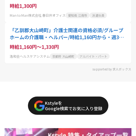
時給1,300円
Man to Man株式会社 春日井オフィス
愛知県 江南市
派遣社員
「乙訓郡大山崎町」介護士関連の資格必須/グループ
ホームの介護職・ヘルパー/時給1,160円から・週3日
可・扶養内OK
時給1,160円～1,330円
洛和会ヘルスケアシステム
京都府 大山崎町
アルバイト・パート
supported by 求人ボックス
Kstyleを
Google検索でお気に入り登録