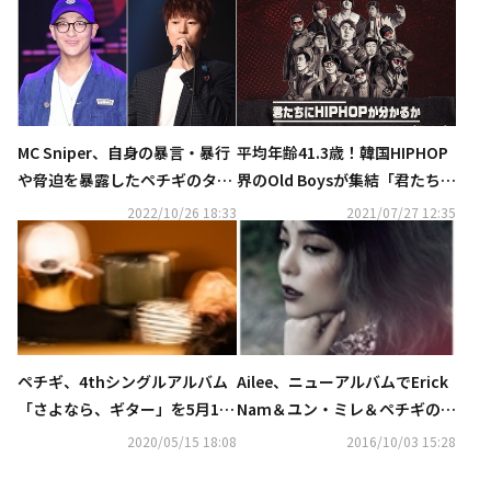
MC Sniper、自身の暴言・暴行
平均年齢41.3歳！韓国HIPHOP
や脅迫を暴露したペチギのタク
界のOld Boysが集結「君たちに
に反論…新たに大麻吸引に言及
HIPHOPが分かるか」Mnetにて
2022/10/26 18:33
2021/07/27 12:35
も
9月17日より放送スタート
ペチギ、4thシングルアルバム
Ailee、ニューアルバムでErick
「さよなら、ギター」を5月16
Nam＆ユン・ミレ＆ペチギのタ
日に発売…人気歌手とのコラボ
クとコラボ
2020/05/15 18:08
2016/10/03 15:28
も