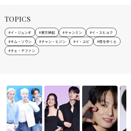
TOPICS
#
イ・ジュンギ
#
東方神起
#
チャンミン
#
イ・スヒョク
#
キム・ソウン
#
チャン・ヒジン
#
イ・ユビ
#
夜を歩く士
#
チェ・テファン