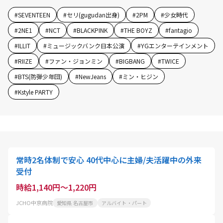
#
SEVENTEEN
#
セリ(gugudan出身)
#
2PM
#
少女時代
#
2NE1
#
NCT
#
BLACKPINK
#
THE BOYZ
#
fantagio
#
ILLIT
#
ミュージックバンク日本公演
#
YGエンターテインメント
#
RIIZE
#
ファン・ジョンミン
#
BIGBANG
#
TWICE
#
BTS(防弾少年団)
#
NewJeans
#
ミン・ヒジン
#
Kstyle PARTY
常時2名体制で安心 40代中心に主婦/夫活躍中の外来
受付
時給1,140円～1,220円
JCHO中京病院
愛知県 名古屋市
アルバイト・パート