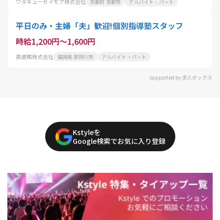
ワタキューセイモア株式会社
京都府 京都市
アルバイト・パート
平日のみ・主婦「夫」歓迎!個別指導塾スタッフ
時給1,200円～1,600円
英進館株式会社
福岡県 那珂川市
アルバイト・パート
supported by 求人ボックス
Kstyleを
Google検索でお気に入り登録