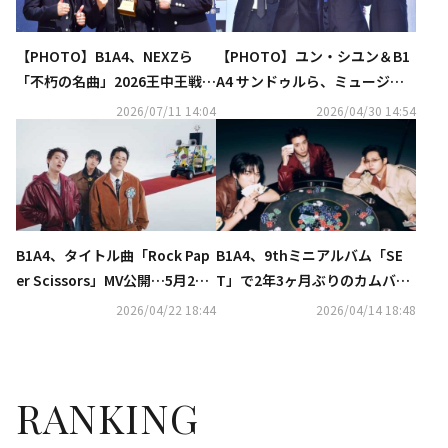
【PHOTO】B1A4、NEXZら
【PHOTO】ユン・シユン＆B1
「不朽の名曲」2026王中王戦の
A4 サンドゥルら、ミュージカ
レッドカーペットに登場
ル「あの日々」記者懇談会に出
2026/07/11 14:04
2026/04/30 14:54
席
B1A4、タイトル曲「Rock Pap
B1A4、9thミニアルバム「SE
er Scissors」MV公開…5月2日
T」で2年3ヶ月ぶりのカムバッ
に韓国で野外コンサートも開催
ク！独立後初のアルバムに期待
2026/04/22 18:44
2026/04/14 18:48
決定
RANKING