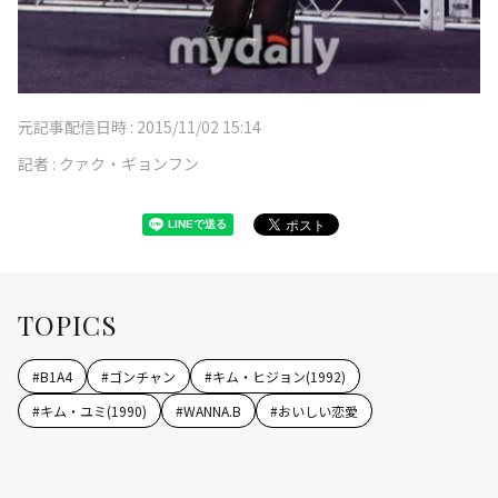
元記事配信日時 :
2015/11/02 15:14
記者 :
クァク・ギョンフン
TOPICS
#
B1A4
#
ゴンチャン
#
キム・ヒジョン(1992)
#
キム・ユミ(1990)
#
WANNA.B
#
おいしい恋愛