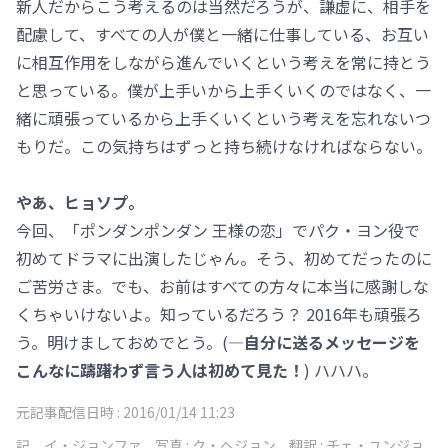
新人だからこう考えるのは当然だろうが、謙虚に、相手を
配慮して、すべての人が僕と一緒に仕事している、お互い
に相互作用をしながら進んでいくという考えを常に持とう
と思っている。僕が上手いから上手くいくのではなく、一
緒に頑張っているから上手くいくという考えを忘れないつ
もりだ。この気持ちはずっと持ち続けなければならない。
やあ、ヒョソプ。
今回、「ポンダンポンダン 王様の恋」でパク・ヨン役で
初めてドラマに出演したじゃん。そう、初めてだったのに
ご苦労さま。でも、お前はすべての方々に本当に感謝しな
くちゃいけないよ。知っているだろう？ 2016年も頑張ろ
う。明けましておめでとう。(
―自分に送るメッセージを
こんなに躊躇わず言う人は初めて見た！
) ハハハ。
元記事配信日時 :
2016/01/14 11:23
記
イ・ジョンファ、写真 : ク・ヘジョン、翻訳 : チェ・ユンジョ