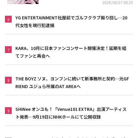
2026/08/07 08:25
YG ENTERTAINMENT社屋前でゴルフクラブ振り回し…20
6
代女性を現行犯逮捕
KARA、10月に日本ファンコンサート開催決定！延期を経
7
てファンと再会へ
THE BOYZ ソヌ、ヨンフンに続いて新事務所と契約…元GF
8
RIEND ユジュら所属のAT AREAへ
SHINee オンユも！「Venue101 EXTRA」出演アーティス
9
ト発表…9月19日にNHKホールにて公開収録