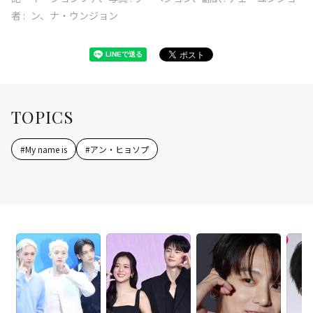
者 :
ン、ナ・ウンジョン
TOPICS
#
My name is
#
アン・ヒョソプ