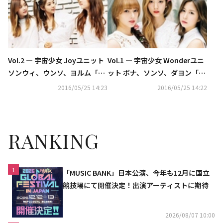
Vol.2 ― 宇宙少女 Joyユニット
Vol.1 ― 宇宙少女 Wonderユニ
ソンウィ、ウンソ、ヨルム「My
ット ボナ、ソンソ、ダヨン「M
name is...」
y name is...」
2016/05/25 14:23
2016/05/25 14:22
RANKING
1
「MUSIC BANK」日本公演、今年も12月に国立
競技場にて開催決定！出演アーティストに期待
2026/08/07 10:00