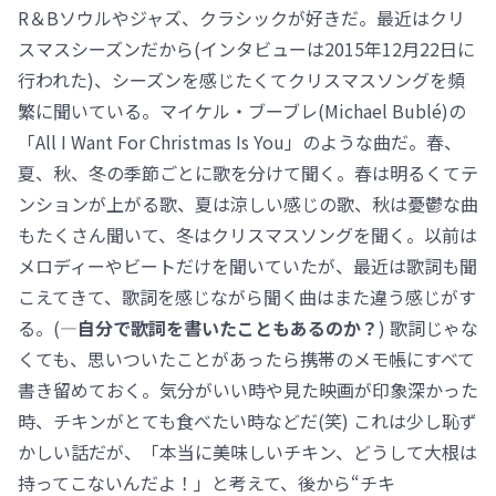
R＆Bソウルやジャズ、クラシックが好きだ。最近はクリ
スマスシーズンだから(インタビューは2015年12月22日に
行われた)、シーズンを感じたくてクリスマスソングを頻
繁に聞いている。マイケル・ブーブレ(Michael Bublé)の
「All I Want For Christmas Is You」のような曲だ。春、
夏、秋、冬の季節ごとに歌を分けて聞く。春は明るくてテ
ンションが上がる歌、夏は涼しい感じの歌、秋は憂鬱な曲
もたくさん聞いて、冬はクリスマスソングを聞く。以前は
メロディーやビートだけを聞いていたが、最近は歌詞も聞
こえてきて、歌詞を感じながら聞く曲はまた違う感じがす
る。(
―自分で歌詞を書いたこともあるのか？
) 歌詞じゃな
くても、思いついたことがあったら携帯のメモ帳にすべて
書き留めておく。気分がいい時や見た映画が印象深かった
時、チキンがとても食べたい時などだ(笑) これは少し恥ず
かしい話だが、「本当に美味しいチキン、どうして大根は
持ってこないんだよ！」と考えて、後から“チキ