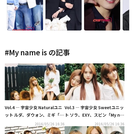
#
My name is
の記事
Vol.4 ― 宇宙少女 Naturalユニ
Vol.3 ― 宇宙少女 Sweetユニッ
ット ルダ、ダウォン、ミギ「M
ト ソラ、EXY、スビン「My na
y name is...」
me is...」
2016/05/26 16:36
2016/05/26 16:36