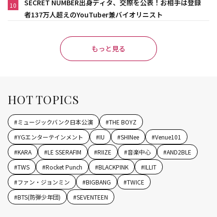
SECRET NUMBER出身ディタ、交際を公表！お相手は登録
10
者137万人超えのYouTuber兼バイオリニスト
もっと見る
HOT TOPICS
#
ミュージックバンク日本公演
#
THE BOYZ
#
YGエンターテインメント
#
IU
#
SHINee
#
Venue101
#
KARA
#
LE SSERAFIM
#
RIIZE
#
音楽中心
#
AND2BLE
#
TWS
#
Rocket Punch
#
BLACKPINK
#
ILLIT
#
ファン・ジョンミン
#
BIGBANG
#
TWICE
#
BTS(防弾少年団)
#
SEVENTEEN