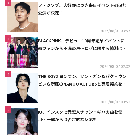
2
ソ・ジソブ、大好評につき来日イベントの追加
公演が決定！
2026/08/07 03:57
3
BLACKPINK、デビュー10周年記念イベントに一
部ファンから不満の声…ロゼに関する憶測は否
定
2026/08/07 02:32
4
THE BOYZ ヨンフン、ソン・ガン＆パク・ウン
ビンら所属のNAMOO ACTORSと専属契約を締
結
2026/08/07 03:52
5
IU、インスタで元恋人チャン・ギハの曲を使
用…一部からは否定的な反応も