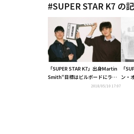
#
SUPER STAR K7
の記
「SUPER STAR K7」出身Martin
「SU
Smith“目標はビルボードにラン
ン・
クイン、化粧品ブランドとのコラ
発売…
2018/05/10 17:07
ボもしたい”