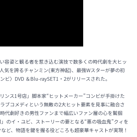
い容姿と観る者を惹き込む演技で数多くの時代劇を大ヒッ
人気を誇るチャンミン(東方神起)、最強Wスターが夢の初
DVD ＆Blu-raySET1・2がリリースされた。
リンス1号店」脚本家“ヒットメーカー”コンビが手掛けた
ラブコメディという無敵の2大ヒット要素を見事に融合さ
時代劇好きの男性ファンまで幅広いファン層の心を鷲掴
男」のイ・ユビ、ストーリーの要となる“悪の吸血鬼”クィを
クなど、物語を鍵を握る役どころも超豪華キャストが実現！