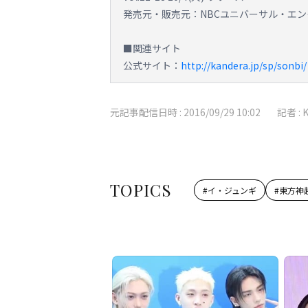
発売元・販売元：NBCユニバーサル・エ
■関連サイト
公式サイト：
http://kandera.jp/sp/sonbi/
元記事配信日時 :
2016/09/29 10:02
記者 :
TOPICS
#
イ・ジュンギ
#
東方神