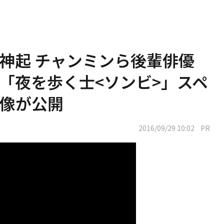
神起 チャンミンら後輩俳優
「夜を歩く士<ソンビ>」スペ
像が公開
2016/09/29 10:02
PR