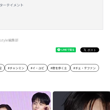
ンターテイメント
Kstyle編集部
起
#
チャンミン
#
イ・ユビ
#
夜を歩く士
#
チェ・テファン