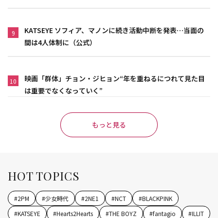
KATSEYE ソフィア、マノンに続き活動中断を発表…当面の
9
間は4人体制に（公式）
映画「群体」チョン・ジヒョン“年を重ねるにつれて見た目
10
は重要でなくなっていく”
もっと見る
HOT TOPICS
#
2PM
#
少女時代
#
2NE1
#
NCT
#
BLACKPINK
#
KATSEYE
#
Hearts2Hearts
#
THE BOYZ
#
fantagio
#
ILLIT