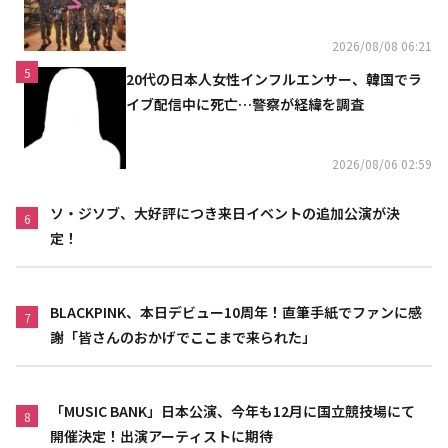
上高が黒字に
2026/08/08 06:21
5
20代の日本人女性インフルエンサー、韓国でラ
イブ配信中に死亡…警察が経緯を調査
2026/08/06 02:59
ソ・ジソブ、大好評につき来日イベントの追加公演が決
6
定！
BLACKPINK、本日デビュー10周年！直筆手紙でファンに感
7
謝「皆さんのおかげでここまで来られた」
「MUSIC BANK」日本公演、今年も12月に国立競技場にて
8
開催決定！出演アーティストに期待