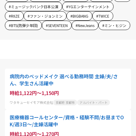
#
ミュージックバンク日本公演
#
YGエンターテインメント
#
RIIZE
#
ファン・ジョンミン
#
BIGBANG
#
TWICE
#
BTS(防弾少年団)
#
SEVENTEEN
#
NewJeans
#
ミン・ヒジン
病院内のベッドメイク 選べる勤務時間 主婦/夫/さ
ん、学生さん活躍中
時給1,122円～1,150円
ワタキューセイモア株式会社
京都府 京都市
アルバイト・パート
医療機器コールセンター/資格・経験不問/お昼までO
K/週3日～/主婦活躍中
時給1,120円～1,270円