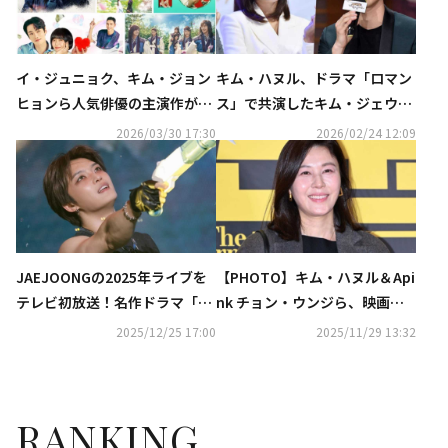
イ・ジュニョク、キム・ジョン
キム・ハヌル、ドラマ「ロマン
ヒョンら人気俳優の主演作が
ス」で共演したキム・ジェウォ
続々！「花郎＜ファラン＞」
ンと24年ぶりの再会！特別番組
2026/03/30 17:30
2026/02/24 12:09
も…4月のCSホームドラマチャ
の放送が決定
ンネルも豊富
JAEJOONGの2025年ライブを
【PHOTO】キム・ハヌル＆Api
テレビ初放送！名作ドラマ「ロ
nk チョン・ウンジら、映画
マンス」も…1月の衛星劇場に
「情報員」VIP試写会に出席
2025/12/25 17:00
2025/11/29 13:32
注目
RANKING