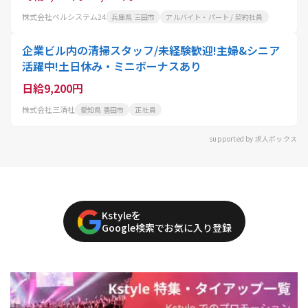
株式会社ベルシステム24
兵庫県 三田市
アルバイト・パート / 契約社員
企業ビル内の清掃スタッフ/未経験歓迎!主婦&シニア
活躍中!土日休み・ミニボーナスあり
日給9,200円
株式会社三清社
愛知県 豊田市
正社員
supported by 求人ボックス
Kstyleを
Google検索でお気に入り登録