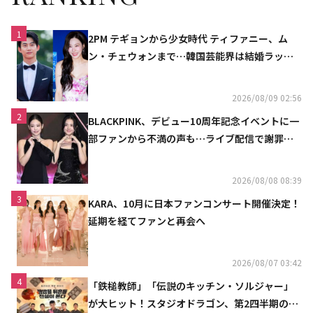
1
2PM テギョンから少女時代 ティファニー、ム
ン・チェウォンまで…韓国芸能界は結婚ラッシ
ュ
2026/08/09 02:56
2
BLACKPINK、デビュー10周年記念イベントに一
部ファンから不満の声も…ライブ配信で謝罪
「コミュニケーション不足だった」
2026/08/08 08:39
3
KARA、10月に日本ファンコンサート開催決定！
延期を経てファンと再会へ
2026/08/07 03:42
4
「鉄槌教師」「伝説のキッチン・ソルジャー」
が大ヒット！スタジオドラゴン、第2四半期の売