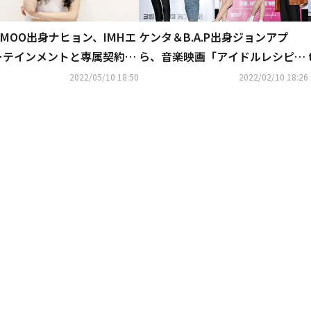
ケンタ＆B.A.P出身ジョンアプ
AMOO出身ナヒョン、IMHエ
ら、音楽映画「アイドルレシピ」
ーテインメントと専属契約を
でスクリーンデビュー！“初挑戦
…新グループで再デビューの
2022/05/10 18:50
2022/02/10 18:26
に不安もあった”（総合）
性も？