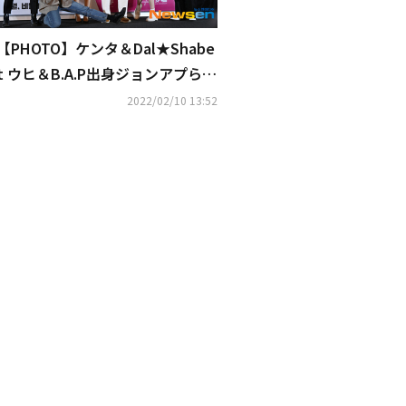
【PHOTO】ケンタ＆Dal★Shabe
t ウヒ＆B.A.P出身ジョンアプら、
音楽映画「アイドルレシピ」マス
2022/02/10 13:52
コミ向け試写会に出席