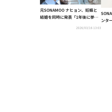
元SONAMOO ナヒョン、妊娠と
SON
結婚を同時に発表「1年後に挙式
ンタ
予定」
締結
2026/03/16 13:03
可能