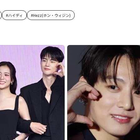
#
ハイディ
#
Hezz(ホン・ウィジン)