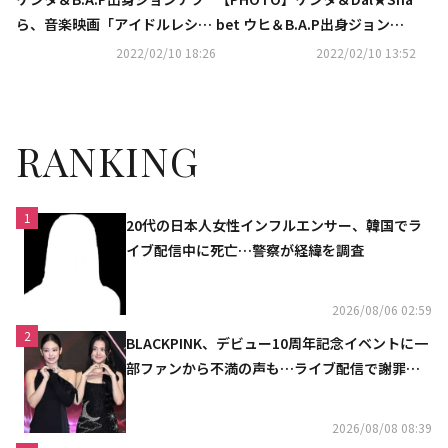
ら、音楽映画「アイドルレシ
bet ウヒ＆B.A.P出身ジョンア
ピ」でスクリーンデビュ
プら、音楽映画「アイドルレシ
2022/02/10 18:26
2022/02/10 13:52
ー！“初挑戦に不安もあっ
ピ」マスコミ向け試写会に出席
た”（総合）
RANKING
1
20代の日本人女性インフルエンサー、韓国でラ
イブ配信中に死亡…警察が経緯を調査
2026/08/06 02:59
2
BLACKPINK、デビュー10周年記念イベントに一
部ファンから不満の声も…ライブ配信で謝罪
「コミュニケーション不足だった」
2026/08/08 08:39