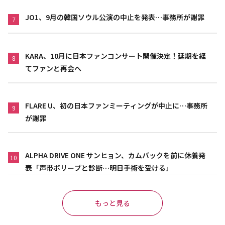
JO1、9月の韓国ソウル公演の中止を発表…事務所が謝罪
7
KARA、10月に日本ファンコンサート開催決定！延期を経
8
てファンと再会へ
FLARE U、初の日本ファンミーティングが中止に…事務所
9
が謝罪
ALPHA DRIVE ONE サンヒョン、カムバックを前に休養発
10
表「声帯ポリープと診断…明日手術を受ける」
もっと見る