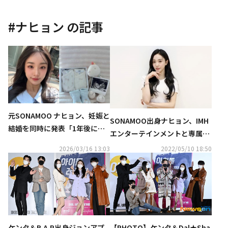
#
ナヒョン
の記事
元SONAMOO ナヒョン、妊娠と
SONAMOO出身ナヒョン、IMH
結婚を同時に発表「1年後に挙
エンターテインメントと専属契
式予定」
約を締結…新グループで再デビ
2026/03/16 13:03
2022/05/10 18:50
ューの可能性も？
ケンタ＆B.A.P出身ジョンアプ
【PHOTO】ケンタ＆Dal★Sha