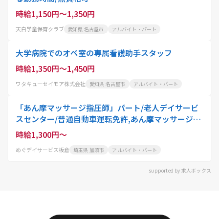
時給1,150円～1,350円
天白学童保育クラブ
愛知県 名古屋市
アルバイト・パート
大学病院でのオペ室の専属看護助手スタッフ
時給1,350円～1,450円
ワタキューセイモア株式会社
愛知県 名古屋市
アルバイト・パート
「あん摩マッサージ指圧師」パート/老人デイサービ
スセンター/普通自動車運転免許,あん摩マッサージ指
圧師
時給1,300円～
めぐデイサービス板倉
埼玉県 加須市
アルバイト・パート
supported by 求人ボックス