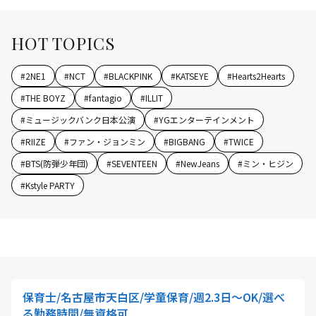
HOT TOPICS
#
2NE1
#
NCT
#
BLACKPINK
#
KATSEYE
#
Hearts2Hearts
#
THE BOYZ
#
fantagio
#
ILLIT
#
ミュージックバンク日本公演
#
YGエンターテインメント
#
RIIZE
#
ファン・ジョンミン
#
BIGBANG
#
TWICE
#
BTS(防弾少年団)
#
SEVENTEEN
#
NewJeans
#
ミン・ヒジン
#
Kstyle PARTY
保育士/名古屋市天白区/学童保育/週2.3日～OK/選べ
る勤務時間/無資格可