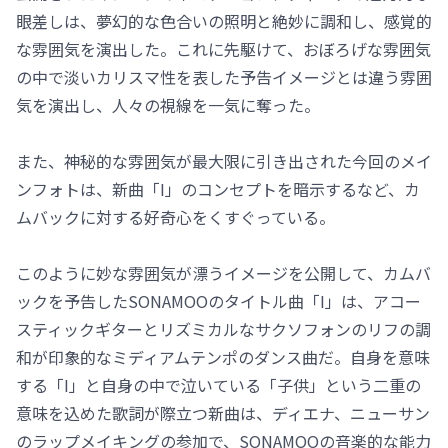
眼差しは、夢幻的な色合いの照明と絶妙に調和し、感覚的
な雰囲気を演出した。これに先駆けて、おぼろげな雰囲気
の中で淡いカリスマ性を表した予告イメージとは違う雰囲
気を演出し、人々の視線を一気に奪った。
また、神秘的な雰囲気が最大限に引き出された今回のメイ
ンフォトは、新曲「I」のコンセプトを暗示するなど、カ
ムバックに対する好奇心をくすぐっている。
このように妙な雰囲気が漂うイメージを公開して、カムバ
ックを予告したSONAMOOのタイトル曲「I」は、アコー
スティックギターとリズミカルなサクソフォンのリフの調
和が印象的なミディアムテンポのダンス曲だ。自身を意味
する「I」と自身の中で泣いている「子供」という二重の
意味を込めた歌詞が際立つ新曲は、ディエナ、ニューサン
のラップメイキングの参加で、SONAMOOの音楽的な能力