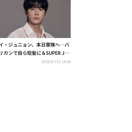
イ・ジュニョン、本日軍隊へ…バ
リカンで自ら短髪に＆SUPER JU
NIOR ヒチョルらとの記念ショッ
2026/07/21 14:28
トも