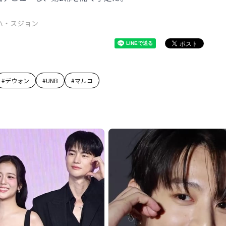
ハ・スジョン
#
デウォン
#
UNB
#
マルコ