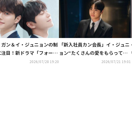
・ガン＆イ・ジュニョンの制
「新入社員カン会長」イ・ジュニ
に注目！新ドラマ「フォーハ
ョン“たくさんの愛をもらって入
」ポスターを公開
隊…感謝の気持ちでいっぱい”
2026/07/28 19:20
2026/07/21 19:01