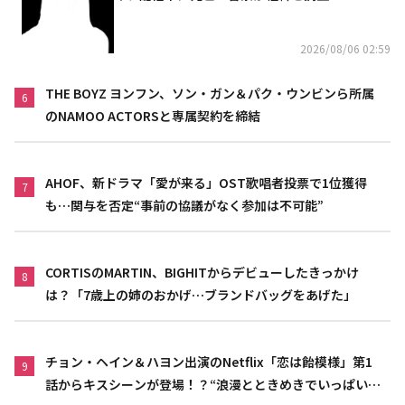
2026/08/06 02:59
THE BOYZ ヨンフン、ソン・ガン＆パク・ウンビンら所属
6
のNAMOO ACTORSと専属契約を締結
AHOF、新ドラマ「愛が来る」OST歌唱者投票で1位獲得
7
も…関与を否定“事前の協議がなく参加は不可能”
CORTISのMARTIN、BIGHITからデビューしたきっかけ
8
は？「7歳上の姉のおかげ…ブランドバッグをあげた」
チョン・ヘイン＆ハヨン出演のNetflix「恋は飴模様」第1
9
話からキスシーンが登場！？“浪漫とときめきでいっぱいの