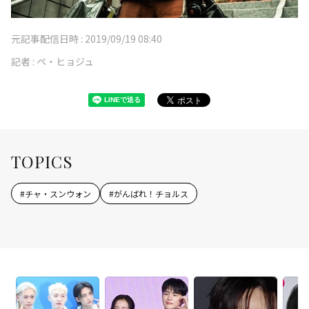
元記事配信日時 :
2019/09/19 08:40
記者 :
ペ・ヒョジュ
TOPICS
#
チャ・スンウォン
#
がんばれ！チョルス