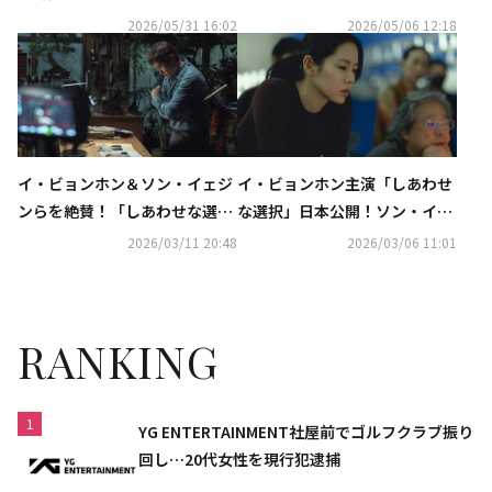
て先行レンタル独占配信開始
ら、新バラエティ「ボンジュー
2026/05/31 16:02
2026/05/06 12:18
ルベーカリー」制作発表会に出
席
イ・ビョンホン＆ソン・イェジ
イ・ビョンホン主演「しあわせ
ンらを絶賛！「しあわせな選
な選択」日本公開！ソン・イェ
択」パク・チャヌク監督による
ジンの真剣な表情も…豪華メイ
2026/03/11 20:48
2026/03/06 11:01
解説動画が解禁
キング映像が到着
RANKING
1
YG ENTERTAINMENT社屋前でゴルフクラブ振り
回し…20代女性を現行犯逮捕