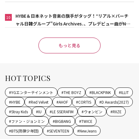
作品”
HYBE＆日本ネット音楽の旗手がタッグ！“リアル×バーチ
10
ャル日韓グループ”Girls Archives․、プレデビュー曲がNet
flix映画主題歌に異例の大抜擢
もっと見る
HOT TOPICS
#
YGエンターテインメント
#
THE BOYZ
#
BLACKPINK
#
ILLIT
#
HYBE
#
Red Velvet
#
AHOF
#
CORTIS
#
D Awards(2027)
#
Stray Kids
#
IU
#
LE SSERAFIM
#
ウォンビン
#
RIIZE
#
ファン・ジョンミン
#
BIGBANG
#
TWICE
#
BTS(防弾少年団)
#
SEVENTEEN
#
NewJeans