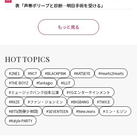
表「声帯ポリープと診断…明日手術を受ける」
もっと見る
HOT TOPICS
#
2NE1
#
NCT
#
BLACKPINK
#
KATSEYE
#
Hearts2Hearts
#
THE BOYZ
#
fantagio
#
ILLIT
#
ミュージックバンク日本公演
#
YGエンターテインメント
#
RIIZE
#
ファン・ジョンミン
#
BIGBANG
#
TWICE
#
BTS(防弾少年団)
#
SEVENTEEN
#
NewJeans
#
ミン・ヒジン
#
Kstyle PARTY