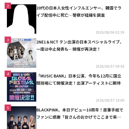
2
20代の日本人女性インフルエンサー、韓国でラ
イブ配信中に死亡…警察が経緯を調査
2026/08/06 02:59
3
2NE1＆NCT テン出演の日本スペシャルライブ、
一度は中止発表も…開催が再決定！
2026/08/07 09:56
4
「MUSIC BANK」日本公演、今年も12月に国立
競技場にて開催決定！出演アーティストに期待
2026/08/07 10:00
5
BLACKPINK、本日デビュー10周年！直筆手紙で
ファンに感謝「皆さんのおかげでここまで来ら
れた」