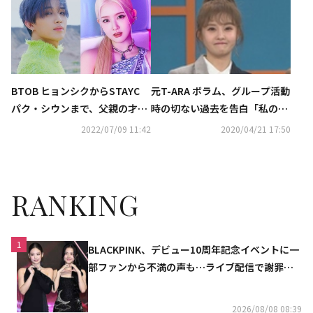
BTOB ヒョンシクからSTAYC
元T-ARA ボラム、グループ活動
パク・シウンまで、父親の才能
時の切ない過去を告白「私のパ
を受け継いだ二世ミュージシャ
ートがない曲も…恥ずかしかっ
2022/07/09 11:42
2020/04/21 17:50
ンは？
た」
RANKING
1
BLACKPINK、デビュー10周年記念イベントに一
部ファンから不満の声も…ライブ配信で謝罪
「コミュニケーション不足だった」
2026/08/08 08:39