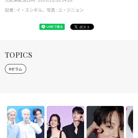
記者 :
イ・スンギル、写真 : ユ・ジニョン
TOPICS
#
ボラム