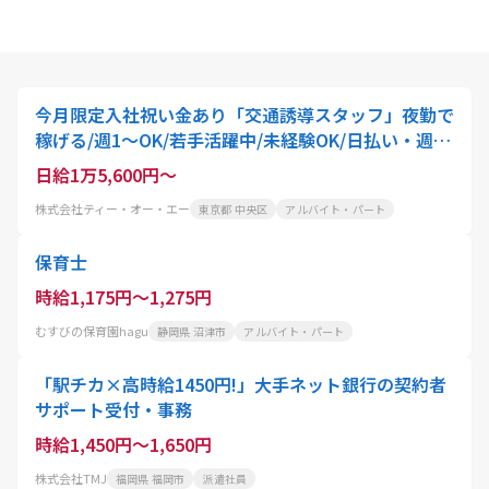
今月限定入社祝い金あり「交通誘導スタッフ」夜勤で
稼げる/週1～OK/若手活躍中/未経験OK/日払い・週払
いOK/直行直帰OK
日給1万5,600円～
株式会社ティー・オー・エー
東京都 中央区
アルバイト・パート
保育士
時給1,175円～1,275円
むすびの保育園hagu
静岡県 沼津市
アルバイト・パート
「駅チカ×高時給1450円!」大手ネット銀行の契約者
サポート受付・事務
時給1,450円～1,650円
株式会社TMJ
福岡県 福岡市
派遣社員