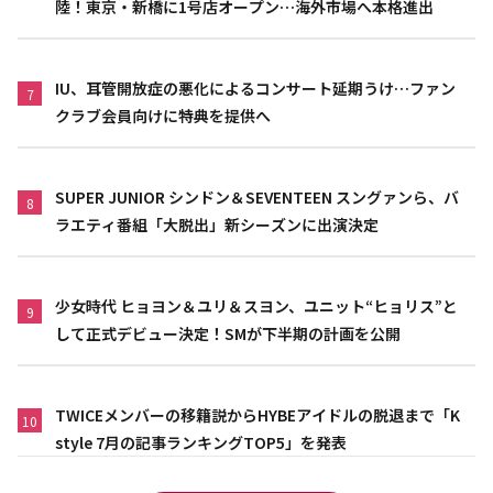
陸！東京・新橋に1号店オープン…海外市場へ本格進出
IU、耳管開放症の悪化によるコンサート延期うけ…ファン
7
クラブ会員向けに特典を提供へ
SUPER JUNIOR シンドン＆SEVENTEEN スングァンら、バ
8
ラエティ番組「大脱出」新シーズンに出演決定
少女時代 ヒョヨン＆ユリ＆スヨン、ユニット“ヒョリス”と
9
して正式デビュー決定！SMが下半期の計画を公開
TWICEメンバーの移籍説からHYBEアイドルの脱退まで「K
10
style 7月の記事ランキングTOP5」を発表