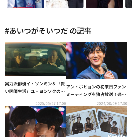
#
あいつがそいつだ
の記事
実力派俳優イ・ソンミン＆「賢
アン・ボヒョンの初来日ファン
い医師生活」ユ・ヨンソクの共
ミーティングを独占放送！過去
演作、パク・ソジュン出演番組
の出演作も続々…8月にCSホー
2025/05/27 17:00
2024/08/09 17:30
も！6月の衛星劇場に注目
ムドラマチャンネルで大特集