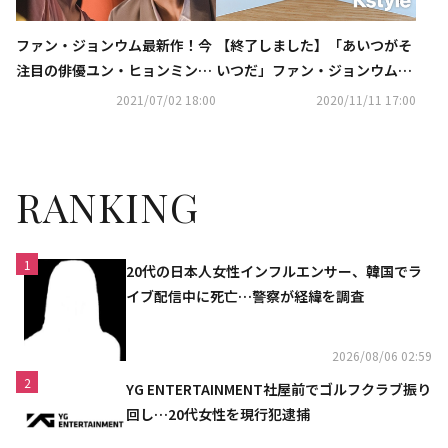
ファン・ジョンウム最新作！今
【終了しました】「あいつがそ
注目の俳優ユン・ヒョンミン＆
いつだ」ファン・ジョンウム＆
ソ・ジフン共演「あいつがそい
ユン・ヒョンミン直筆サイン入
2021/07/02 18:00
2020/11/11 17:00
つだ」Amazon Prime Videoで
りポラを2名様に！応募はTwit
独占配信スタート
terをフォロー＆リツイート
RANKING
1
20代の日本人女性インフルエンサー、韓国でラ
イブ配信中に死亡…警察が経緯を調査
2026/08/06 02:59
2
YG ENTERTAINMENT社屋前でゴルフクラブ振り
回し…20代女性を現行犯逮捕