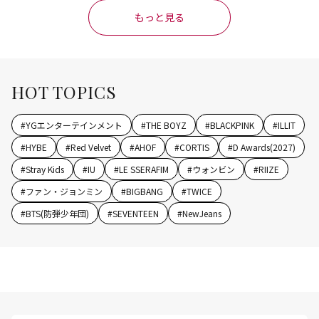
もっと見る
HOT TOPICS
#
YGエンターテインメント
#
THE BOYZ
#
BLACKPINK
#
ILLIT
#
HYBE
#
Red Velvet
#
AHOF
#
CORTIS
#
D Awards(2027)
#
Stray Kids
#
IU
#
LE SSERAFIM
#
ウォンビン
#
RIIZE
#
ファン・ジョンミン
#
BIGBANG
#
TWICE
#
BTS(防弾少年団)
#
SEVENTEEN
#
NewJeans