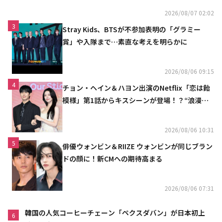
2026/08/07 02:02
3
Stray Kids、BTSが不参加表明の「グラミー
賞」や入隊まで…素直な考えを明らかに
2026/08/06 09:15
4
チョン・ヘイン＆ハヨン出演のNetflix「恋は飴
模様」第1話からキスシーンが登場！？“浪漫と
ときめきでいっぱいの作品”
2026/08/06 10:31
5
俳優ウォンビン＆RIIZE ウォンビンが同じブラン
ドの顔に！新CMへの期待高まる
2026/08/06 07:31
韓国の人気コーヒーチェーン「ペクスダバン」が日本初上
6