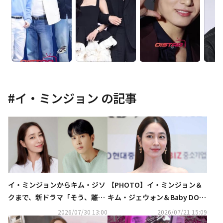
#
イ・ミンジョン
の記事
イ・ミンジョンからキム・ジソ
【PHOTO】イ・ミンジョン＆
クまで、新ドラマ「そう、離婚
キム・ジェウォン＆Baby DON
しよう」に出演決定
T Cryら「2026 放送広告フェス
2026/07/30 13:00
2026/07/21 15:09
ティバル」レッドカーペットに