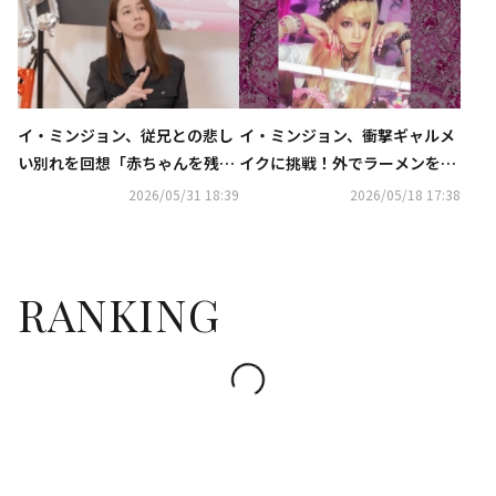
出席
イ・ミンジョン、従兄との悲し
イ・ミンジョン、衝撃ギャルメ
い別れを回想「赤ちゃんを残し
イクに挑戦！外でラーメンを食
て天国へ行った」（動画あり）
べる姿も「誰にも気づかれな
2026/05/31 18:39
2026/05/18 17:38
い」（動画あり）
RANKING