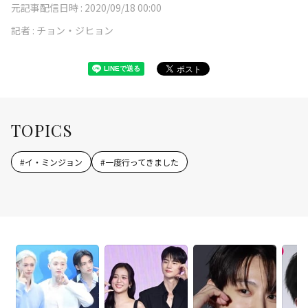
元記事配信日時 :
2020/09/18 00:00
記者 :
チョン・ジヒョン
TOPICS
#
イ・ミンジョン
#
一度行ってきました