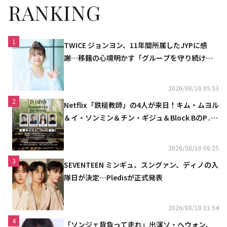
RANKING
1
TWICE ジョンヨン、11年間所属したJYPに感
謝…移籍の心境明かす「グループを守り続け
る」
2026/08/10 05:53
2
Netflix「鉄槌教師」の4人が来日！キム・ムヨル
＆イ・ソンミン＆チン・ギジュ＆Block BのP․
O、10月にスペシャルファンミーティング開催
決定
2026/08/10 06:25
3
SEVENTEEN ミンギュ、スングァン、ディノの入
隊日が決定…Pledisが正式発表
2026/08/10 01:54
4
「ソンジェ背負って走れ」出演ソ・ヘウォン、