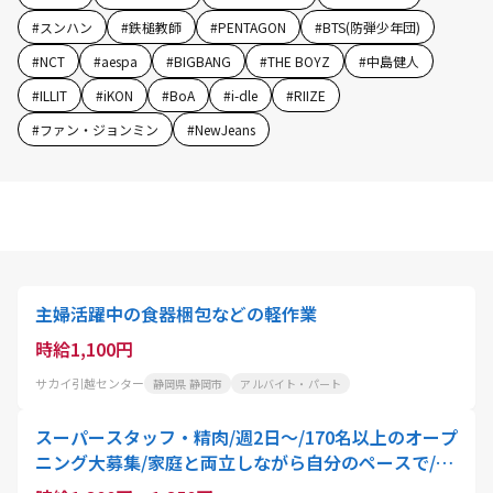
#
スンハン
#
鉄槌教師
#
PENTAGON
#
BTS(防弾少年団)
#
NCT
#
aespa
#
BIGBANG
#
THE BOYZ
#
中島健人
#
ILLIT
#
iKON
#
BoA
#
i-dle
#
RIIZE
#
ファン・ジョンミン
#
NewJeans
主婦活躍中の食器梱包などの軽作業
時給1,100円
サカイ引越センター
静岡県 静岡市
アルバイト・パート
スーパースタッフ・精肉/週2日～/170名以上のオープ
ニング大募集/家庭と両立しながら自分のペースで/主
婦・主夫歓迎/8月下旬open