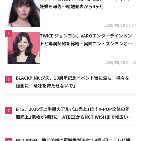
妊娠を報告…結婚発表から4ヶ月
2026/08/10 08:07
5
TWICE ジョンヨン、VAROエンターテインメン
トと専属契約を締結…実姉コン・スンヨンと同
じ事務所（公式）
2026/08/10 04:52
BLACKPINK ジス、10周年記念イベント後に涙も…様々な
6
憶測に「意味を持たせないで」
BTS、2026年上半期のアルバム売上1位！K-POP全体の年
7
間売上1億枚が視野に…ATEEZからNCT WISHまで幅広い世
代が活躍
NCT WISH、地上波初の冠特番が決定！9月5日にテレビ朝