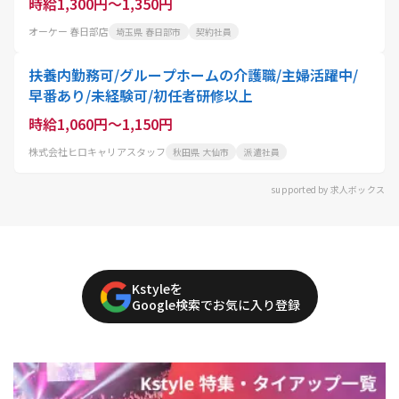
時給1,300円～1,350円
オーケー 春日部店
埼玉県 春日部市
契約社員
扶養内勤務可/グループホームの介護職/主婦活躍中/
早番あり/未経験可/初任者研修以上
時給1,060円～1,150円
株式会社ヒロキャリアスタッフ
秋田県 大仙市
派遣社員
supported by 求人ボックス
Kstyleを
Google検索でお気に入り登録