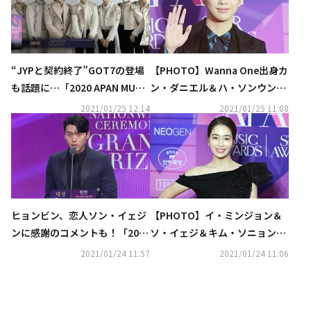
“JYPと契約終了”GOT7の登場
【PHOTO】Wanna One出身カ
も話題に…「2020 APAN MUSI
ン・ダニエル＆ハ・ソンウン＆
C AWARDS」今年の受賞者は？
キム・ジェファンら「2020 AP
2021/01/25 12:14
2021/01/25 11:08
（総合）
AN MUSIC AWARDS」レッドカ
ーペットに登場
ヒョンビン、恋人ソン・イェジ
【PHOTO】イ・ミンジョン＆
ンに感謝のコメントも！「2020
ソ・イェジ＆キム・ソニョンら
APAN STAR AWARDS」で大賞
「2020 APAN STAR AWARDS」
2021/01/24 11:57
2021/01/24 11:06
を受賞“最高のパートナーとし
レッドカーペットに登場
て…”（総合）