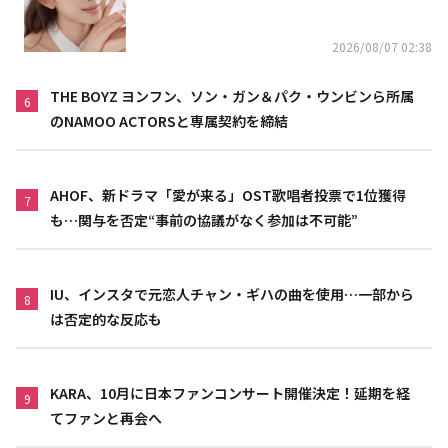
リニスト
2026/08/07 02:38
THE BOYZ ヨンフン、ソン・ガン＆パク・ウンビンら所属
6
のNAMOO ACTORSと専属契約を締結
AHOF、新ドラマ「愛が来る」OST歌唱者投票で1位獲得
7
も…関与を否定“事前の協議がなく参加は不可能”
IU、インスタで元恋人チャン・ギハの曲を使用…一部から
8
は否定的な反応も
KARA、10月に日本ファンコンサート開催決定！延期を経
9
てファンと再会へ