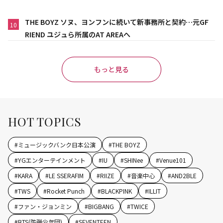
THE BOYZ ソヌ、ヨンフンに続いて新事務所と契約…元GF
10
RIEND ユジュら所属のAT AREAへ
もっと見る
HOT TOPICS
#
ミュージックバンク日本公演
#
THE BOYZ
#
YGエンターテインメント
#
IU
#
SHINee
#
Venue101
#
KARA
#
LE SSERAFIM
#
RIIZE
#
音楽中心
#
AND2BLE
#
TWS
#
Rocket Punch
#
BLACKPINK
#
ILLIT
#
ファン・ジョンミン
#
BIGBANG
#
TWICE
#
BTS(防弾少年団)
#
SEVENTEEN