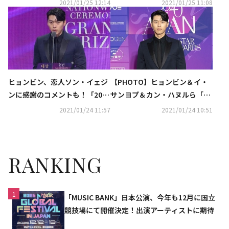
C AWARDS」今年の受賞者は？
キム・ジェファンら「2020 AP
2021/01/25 12:14
2021/01/25 11:08
（総合）
AN MUSIC AWARDS」レッドカ
ーペットに登場
ヒョンビン、恋人ソン・イェジ
【PHOTO】ヒョンビン＆イ・
ンに感謝のコメントも！「2020
サンヨプ＆カン・ハヌルら「20
APAN STAR AWARDS」で大賞
20 APAN STAR AWARDS」レッ
2021/01/24 11:57
2021/01/24 10:51
を受賞“最高のパートナーとし
ドカーペットに登場
て…”（総合）
RANKING
1
「MUSIC BANK」日本公演、今年も12月に国立
競技場にて開催決定！出演アーティストに期待