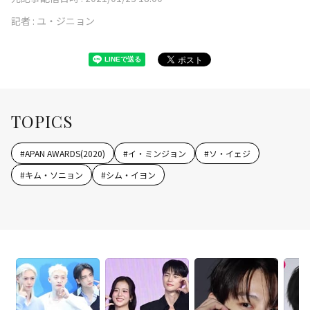
記者 :
ユ・ジニョン
TOPICS
#
APAN AWARDS(2020)
#
イ・ミンジョン
#
ソ・イェジ
#
キム・ソニョン
#
シム・イヨン