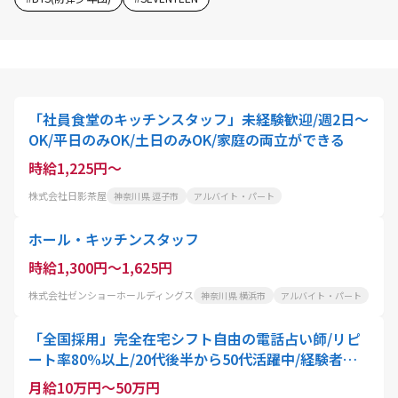
「社員食堂のキッチンスタッフ」未経験歓迎/週2日～
OK/平日のみOK/土日のみOK/家庭の両立ができる
時給1,225円～
株式会社日影茶屋
神奈川県 逗子市
アルバイト・パート
ホール・キッチンスタッフ
時給1,300円～1,625円
株式会社ゼンショーホールディングス
神奈川県 横浜市
アルバイト・パート
「全国採用」完全在宅シフト自由の電話占い師/リピ
ート率80%以上/20代後半から50代活躍中/経験者優
遇
月給10万円～50万円