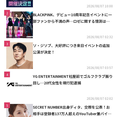
2026/08/07 10:00
2
BLACKPINK、デビュー10周年記念イベントに一
部ファンから不満の声…ロゼに関する憶測は否
定
2026/08/07 02:32
3
ソ・ジソブ、大好評につき来日イベントの追加
公演が決定！
2026/08/07 03:57
4
YG ENTERTAINMENT社屋前でゴルフクラブ振り
回し…20代女性を現行犯逮捕
2026/08/07 02:02
5
SECRET NUMBER出身ディタ、交際を公表！お
相手は登録者137万人超えのYouTuber兼バイオ