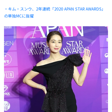
・キム・スンウ、2年連続「2020 APAN STAR AWARDS」
の単独MCに抜擢