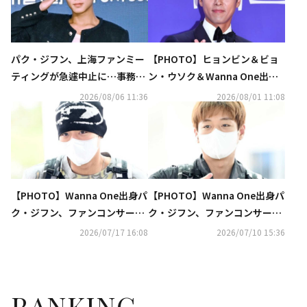
パク・ジフン、上海ファンミー
【PHOTO】ヒョンビン＆ビョ
ティングが急遽中止に…事務所
ン・ウソク＆Wanna One出身
が発表
パク・ジフンら「第5回青龍シ
2026/08/06 11:36
2026/08/01 11:08
リーズアワード」レッドカーペ
ットに登場
【PHOTO】Wanna One出身パ
【PHOTO】Wanna One出身パ
ク・ジフン、ファンコンサート
ク・ジフン、ファンコンサート
のためシンガポールへ出国（動
のためタイへ出国（動画あり）
2026/07/17 16:08
2026/07/10 15:36
画あり）
RANKING