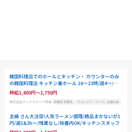
韓国料理店でのホールとキッチン・ カウンターのみ
の韓国料理店 キッチン兼ホール 16～23時/週4～/時
給1400円
時給1,400円～1,750円
株式会社ホットスタッフ四条
京都府 京都市
アルバイト・パート / 派遣社員
主婦 さん大注目!人気ラーメン調理/絶品まかないが1
円/週1&3h～/残業なし/扶養内OK/キッチンスタッフ