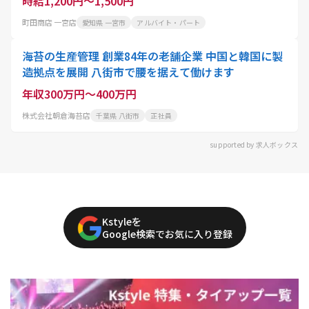
時給1,200円～1,500円
町田商店 一宮店
愛知県 一宮市
アルバイト・パート
海苔の生産管理 創業84年の老舗企業 中国と韓国に製
造拠点を展開 八街市で腰を据えて働けます
年収300万円～400万円
株式会社朝倉海苔店
千葉県 八街市
正社員
supported by 求人ボックス
Kstyleを
Google検索でお気に入り登録