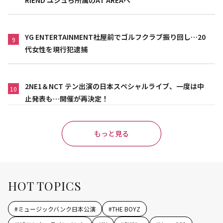
RIEND ユジュら所属のAT AREAへ
YG ENTERTAINMENT社屋前でゴルフクラブ振り回し…20
9
代女性を現行犯逮捕
2NE1＆NCT テン出演の日本スペシャルライブ、一度は中
10
止発表も…開催が再決定！
もっと見る
HOT TOPICS
#
ミュージックバンク日本公演
#
THE BOYZ