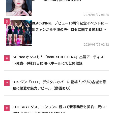
2026/08/07 08:25
5
BLACKPINK、デビュー10周年記念イベントに一
部ファンから不満の声…ロゼに関する憶測は否
定
2026/08/07 02:32
SHINee オンユも！「Venue101 EXTRA」出演アーティス
6
ト発表…9月19日にNHKホールにて公開収録
BTS ジン「ELLE」デジタルカバーに登場！パリの古城を背
7
景に優雅な魅力アピール（動画あり）
THE BOYZ ソヌ、ヨンフンに続いて新事務所と契約…元GF
8