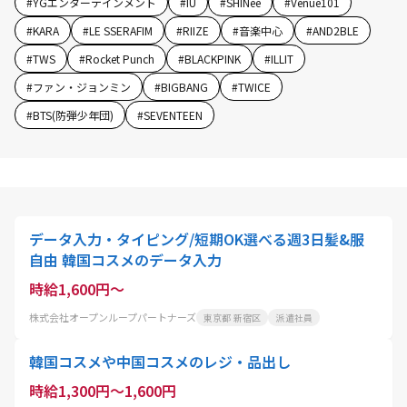
#
YGエンターテインメント
#
IU
#
SHINee
#
Venue101
#
KARA
#
LE SSERAFIM
#
RIIZE
#
音楽中心
#
AND2BLE
#
TWS
#
Rocket Punch
#
BLACKPINK
#
ILLIT
#
ファン・ジョンミン
#
BIGBANG
#
TWICE
#
BTS(防弾少年団)
#
SEVENTEEN
データ入力・タイピング/短期OK選べる週3日髪&服
自由 韓国コスメのデータ入力
時給1,600円～
株式会社オープンループパートナーズ
東京都 新宿区
派遣社員
韓国コスメや中国コスメのレジ・品出し
時給1,300円～1,600円