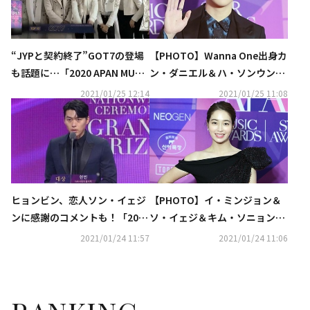
“JYPと契約終了”GOT7の登場
【PHOTO】Wanna One出身カ
も話題に…「2020 APAN MUSI
ン・ダニエル＆ハ・ソンウン＆
C AWARDS」今年の受賞者は？
キム・ジェファンら「2020 AP
2021/01/25 12:14
2021/01/25 11:08
（総合）
AN MUSIC AWARDS」レッドカ
ーペットに登場
ヒョンビン、恋人ソン・イェジ
【PHOTO】イ・ミンジョン＆
ンに感謝のコメントも！「2020
ソ・イェジ＆キム・ソニョンら
APAN STAR AWARDS」で大賞
「2020 APAN STAR AWARDS」
2021/01/24 11:57
2021/01/24 11:06
を受賞“最高のパートナーとし
レッドカーペットに登場
て…”（総合）