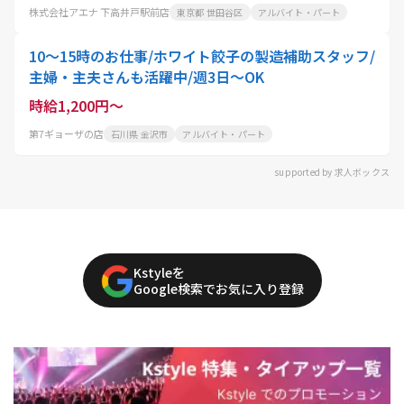
株式会社アエナ 下高井戸駅前店
東京都 世田谷区
アルバイト・パート
10～15時のお仕事/ホワイト餃子の製造補助スタッフ/
主婦・主夫さんも活躍中/週3日～OK
時給1,200円～
第7ギョーザの店
石川県 金沢市
アルバイト・パート
supported by 求人ボックス
Kstyleを
Google検索でお気に入り登録