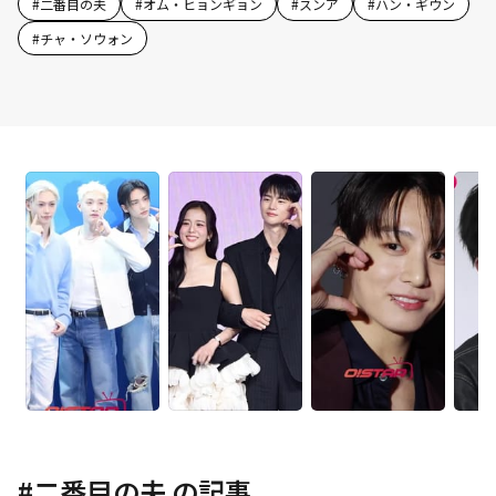
#
二番目の夫
#
オム・ヒョンギョン
#
スンア
#
ハン・ギウン
#
チャ・ソウォン
#
二番目の夫
の記事