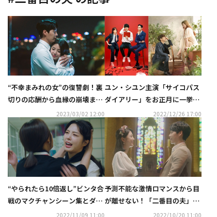
“不幸まみれの女”の復讐劇！裏
ユン・シユン主演「サイコパス
切りの応酬から血縁の崩壊ま
ダイアリー」をお正月に一挙放
で…韓ドラ沼へようこそ ―「二
送！イ・ミンギ×ナナ「Oh！
2023/03/02 12:00
2022/12/26 17:00
番目の夫」鑑賞コラム
ご主人様」も…CSホームドラマ
チャンネル1月のラインナップ
“やられたら10倍返し”ビンタ合
予測不能な激情ロマンスから目
戦のマクチャンシーン集とダイ
が離せない！「二番目の夫」第
ジェスト映像を公開！「二番目
1話を特別公開…地獄に突き落
2022/11/09 11:00
2022/10/20 11:00