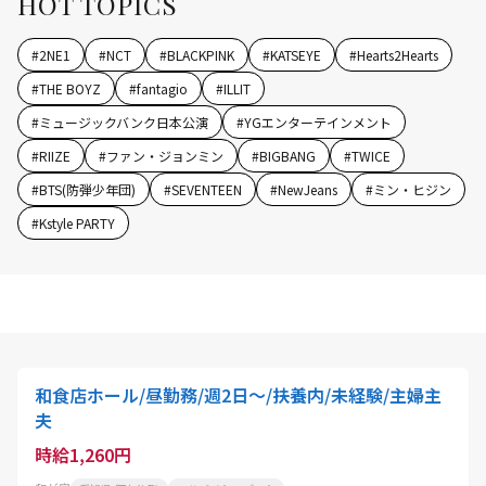
HOT TOPICS
#
2NE1
#
NCT
#
BLACKPINK
#
KATSEYE
#
Hearts2Hearts
#
THE BOYZ
#
fantagio
#
ILLIT
#
ミュージックバンク日本公演
#
YGエンターテインメント
#
RIIZE
#
ファン・ジョンミン
#
BIGBANG
#
TWICE
#
BTS(防弾少年団)
#
SEVENTEEN
#
NewJeans
#
ミン・ヒジン
#
Kstyle PARTY
和食店ホール/昼勤務/週2日～/扶養内/未経験/主婦主
夫
時給1,260円