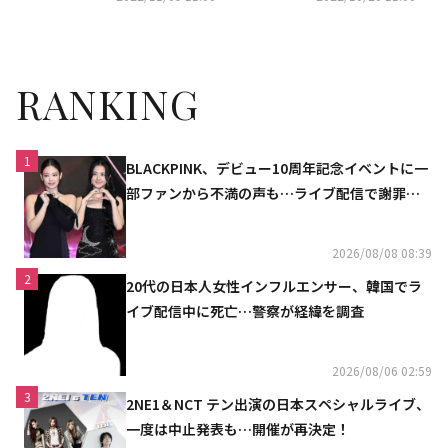
の夫」11月18日（金）DVDレン
とされた女性の衝撃の復讐劇
タル開始
RANKING
1
BLACKPINK、デビュー10周年記念イベントに一
部ファンから不満の声も…ライブ配信で謝罪
「コミュニケーション不足だった」
2026/08/08 08:39
2
20代の日本人女性インフルエンサー、韓国でラ
イブ配信中に死亡…警察が経緯を調査
2026/08/06 02:59
3
2NE1＆NCT テン出演の日本スペシャルライブ、
一度は中止発表も…開催が再決定！