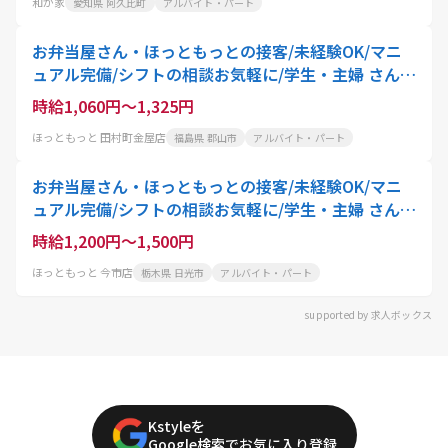
和が家
愛知県 阿久比町
アルバイト・パート
お弁当屋さん・ほっともっとの接客/未経験OK/マニ
ュアル完備/シフトの相談お気軽に/学生・主婦 さん活
躍中
時給1,060円～1,325円
ほっともっと 田村町金屋店
福島県 郡山市
アルバイト・パート
お弁当屋さん・ほっともっとの接客/未経験OK/マニ
ュアル完備/シフトの相談お気軽に/学生・主婦 さん活
躍中
時給1,200円～1,500円
ほっともっと 今市店
栃木県 日光市
アルバイト・パート
supported by 求人ボックス
Kstyleを
Google検索でお気に入り登録