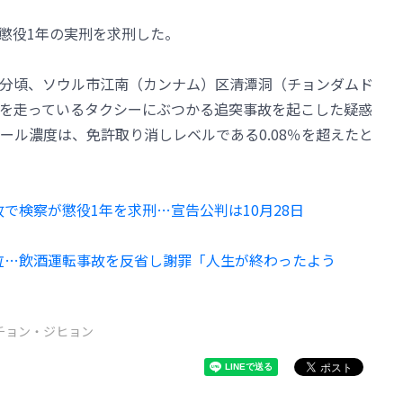
懲役1年の実刑を求刑した。
12分頃、ソウル市江南（カンナム）区清潭洞（チョンダムド
を走っているタクシーにぶつかる追突事故を起こした疑惑
ール濃度は、免許取り消しレベルである0.08％を超えたと
事故で検察が懲役1年を求刑…宣告公判は10月28日
で号泣…飲酒運転事故を反省し謝罪「人生が終わったよう
チョン・ジヒョン