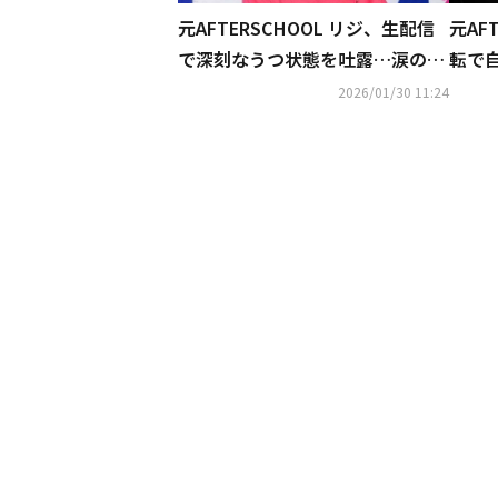
元AFTERSCHOOL リジ、生配信
元AF
で深刻なうつ状態を吐露…涙の訴
転で
えに心配の声「生きるのがつら
感激
2026/01/30 11:24
い」
と思