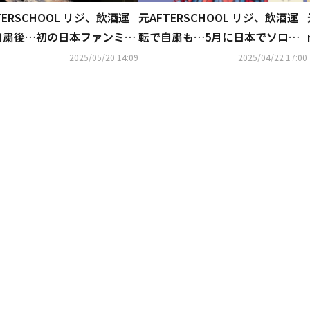
TERSCHOOL リジ、飲酒運
元AFTERSCHOOL リジ、飲酒運
自粛後…初の日本ファンミで
転で自粛も…5月に日本でソロフ
「二度とステージに立てない
ァンミーティング開催決定
2025/05/20 14:09
2025/04/22 17:00
った」