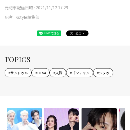
元記事配信日時 :
2021/11/12 17:29
記者 :
Kstyle編集部
TOPICS
#
サンドゥル
#
B1A4
#
入隊
#
ゴンチャン
#
シヌゥ