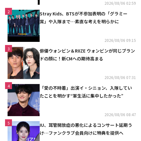
2026/08/06 02:59
2
Stray Kids、BTSが不参加表明の「グラミー
賞」や入隊まで…素直な考えを明らかに
2026/08/06 09:15
3
俳優ウォンビン＆RIIZE ウォンビンが同じブラン
ドの顔に！新CMへの期待高まる
2026/08/06 07:31
4
「愛の不時着」出演イ・シニョン、入隊してい
たことを明かす“軍生活に集中したかった”
2026/08/06 08:47
5
IU、耳管開放症の悪化によるコンサート延期う
け…ファンクラブ会員向けに特典を提供へ