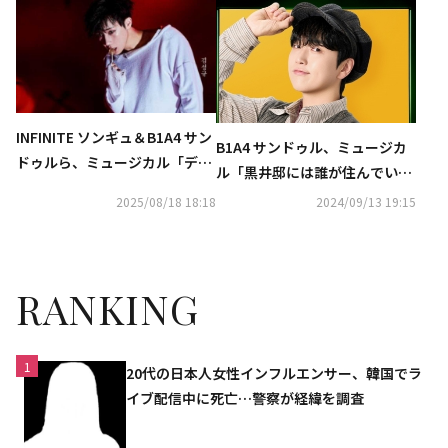
席
INFINITE ソンギュ＆B1A4 サン
B1A4 サンドゥル、ミュージカ
ドゥルら、ミュージカル「デス
ル「黒井邸には誰が住んでいる
ノート」にL役で出演！韓国で1
のか」の主人公に抜擢！
2025/08/18 18:18
2024/09/13 19:15
0月14日に開幕
RANKING
1
20代の日本人女性インフルエンサー、韓国でラ
イブ配信中に死亡…警察が経緯を調査