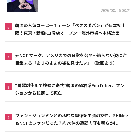
2026/08/06 08:21
韓国の人気コーヒーチェーン「ペクスダバン」が日本初上
6
陸！東京・新橋に1号店オープン…海外市場へ本格進出
元NCT マーク、アメリカでの日常を公開…飾らない姿に注
7
目集まる「ありのままの姿を見せたい」（動画あり）
“覚醒剤使用で検察に送致”韓国の極右系YouTuber、マン
8
ションから転落して死亡
ファン・ジョンミンとの私的な関係を主張の女性、SHINee
9
＆NCTのファンだった？約70件の通話内容も明らかに