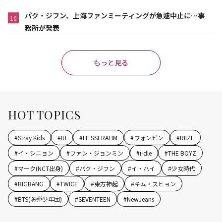
パク・ジフン、上海ファンミーティングが急遽中止に…事
10
務所が発表
もっと見る
HOT TOPICS
#
Stray Kids
#
IU
#
LE SSERAFIM
#
ウォンビン
#
RIIZE
#
イ・シニョン
#
ファン・ジョンミン
#
i-dle
#
THE BOYZ
#
マーク(NCT出身)
#
パク・ジフン
#
イ・ハイ
#
少女時代
#
BIGBANG
#
TWICE
#
東方神起
#
キム・スヒョン
#
BTS(防弾少年団)
#
SEVENTEEN
#
NewJeans