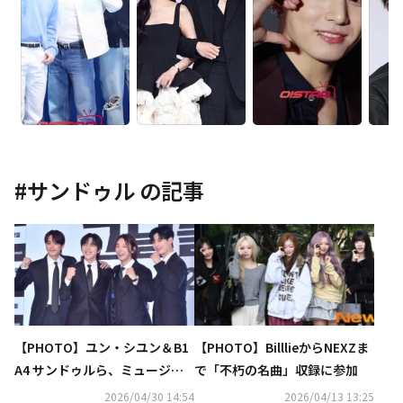
#
サンドゥル
の記事
【PHOTO】ユン・シユン＆B1
【PHOTO】BilllieからNEXZま
A4 サンドゥルら、ミュージカ
で「不朽の名曲」収録に参加
ル「あの日々」記者懇談会に出
2026/04/30 14:54
2026/04/13 13:25