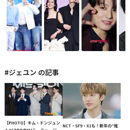
#
ジェユン
の記事
【PHOTO】キム・ドンジュン
NCT・SF9・X1も！新年の“推
＆ASTROのMJら、ミュージカ