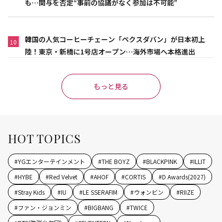
も…関与を否定“事前の協議がなく参加は不可能”
韓国の人気コーヒーチェーン「ペクスダバン」が日本初上
10
陸！東京・新橋に1号店オープン…海外市場へ本格進出
もっと見る
HOT TOPICS
#
YGエンターテインメント
#
THE BOYZ
#
BLACKPINK
#
ILLIT
#
HYBE
#
Red Velvet
#
AHOF
#
CORTIS
#
D Awards(2027)
#
Stray Kids
#
IU
#
LE SSERAFIM
#
ウォンビン
#
RIIZE
#
ファン・ジョンミン
#
BIGBANG
#
TWICE