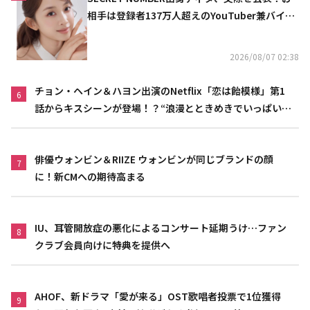
相手は登録者137万人超えのYouTuber兼バイオ
リニスト
2026/08/07 02:38
チョン・ヘイン＆ハヨン出演のNetflix「恋は飴模様」第1
6
話からキスシーンが登場！？“浪漫とときめきでいっぱいの
作品”
俳優ウォンビン＆RIIZE ウォンビンが同じブランドの顔
7
に！新CMへの期待高まる
IU、耳管開放症の悪化によるコンサート延期うけ…ファン
8
クラブ会員向けに特典を提供へ
AHOF、新ドラマ「愛が来る」OST歌唱者投票で1位獲得
9