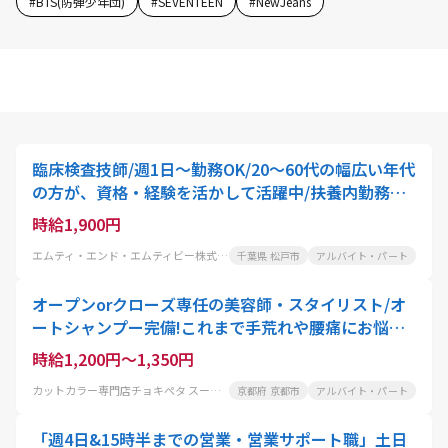
#
BTS(防弾少年団)
#
SEVENTEEN
#
NewJeans
臨床検査技師/週1日～勤務OK/20～60代の幅広い年代
の方が、資格・経験を活かして活躍中/扶養内勤務可!
家事や育児と両立したい方におすすめ
時給1,900円
エムティ・エンド・エムティビー株式会社
千葉県 松戸市
アルバイト・パート
オープンorクローズ専任の美容師・スタイリスト/オ
ートシャンプー完備!これまで手荒れや腰痛にお悩み
の美容師さんにも大好評
時給1,200円～1,350円
カットカラー専門店チョキぺタ スーパーマツモト五条店
京都府 京都市
アルバイト・パート
「週4日&15時半までの営業・営業サポート職」土日