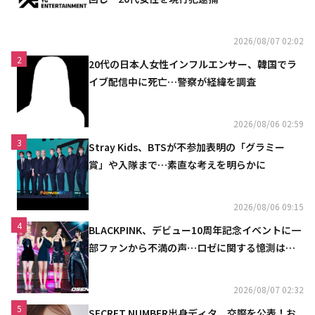
2026/08/07 02:02
2
20代の日本人女性インフルエンサー、韓国でラ
イブ配信中に死亡…警察が経緯を調査
2026/08/06 02:59
3
Stray Kids、BTSが不参加表明の「グラミー
賞」や入隊まで…素直な考えを明らかに
2026/08/06 09:15
4
BLACKPINK、デビュー10周年記念イベントに一
部ファンから不満の声…ロゼに関する憶測は否
定
2026/08/07 02:32
5
SECRET NUMBER出身ディタ、交際を公表！お