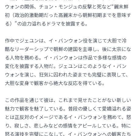
ウォンの関係、チョン・モンジュの反撃と死など“麗末鮮
初（政治的激動期だった高麗末から朝鮮初期までを意味す
る）”の迫力溢れるドラマを披露する。
作中でジェユンは、イ・バンウォン役を演じて大胆で冷
酷なリーダーシップで朝鮮の建国を主導し、後に太宗にな
る人物を務める。イ・バンウォンは作品で多様な感情の
変化を披露する人物だ。ジェユンはこのようなイ・バン
ウォンを演じ、狂気に囚われた姿までも完璧に表現して、
大胆な変身で観客から絶大な反応を得ている。
この作品を通じて彼は、これまで見せたことがない新しい
魅力で観客を魅了している。普段の優しくて愛嬌溢れる姿
とは正反対のイメージであるイ・バンウォンを務めて、怒
り、寂しさ、悲しみなどの感情をアピールしている。特に
怒る演技を完璧にこなして、イ・バンウォンへの観客たち