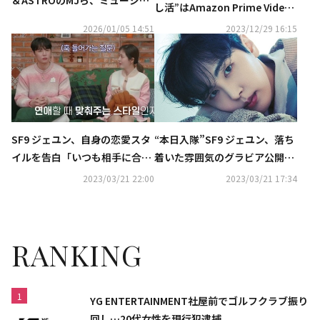
し活”はAmazon Prime Video
ル「The Mission：K」記者懇
チャンネル「Channel K」で決
2026/01/05 14:51
2023/12/29 16:15
談会に出席
まり！K-POPアイドル主演ドラ
マが月額50円で見放題
“本日入隊”SF9 ジェユン、落ち
SF9 ジェユン、自身の恋愛スタ
着いた雰囲気のグラビア公開
イルを告白「いつも相手に合わ
「ファンとの愛には偽りがな
せる」
2023/03/21 22:00
2023/03/21 17:34
い」
RANKING
1
YG ENTERTAINMENT社屋前でゴルフクラブ振り
回し…20代女性を現行犯逮捕