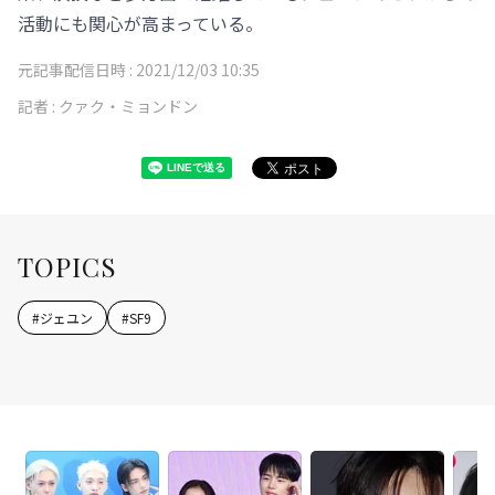
活動にも関心が高まっている。
元記事配信日時 :
2021/12/03 10:35
記者 :
クァク・ミョンドン
TOPICS
#
ジェユン
#
SF9