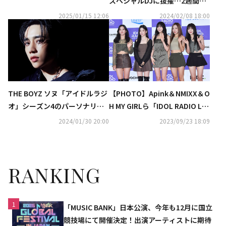
スペシャルDJに抜擢…2週間の
リティに抜擢！ソヌとのタッグ
活躍に期待
2025/01/15 12:06
2024/02/08 18:00
に期待
THE BOYZ ソヌ「アイドルラジ
【PHOTO】Apink＆NMIXX＆O
オ」シーズン4のパーソナリテ
H MY GIRLら「IDOL RADIO LIV
ィに抜擢！
E IN SEOUL」レッドカーペット
2024/01/30 20:00
2023/09/23 18:09
に登場
RANKING
1
「MUSIC BANK」日本公演、今年も12月に国立
競技場にて開催決定！出演アーティストに期待