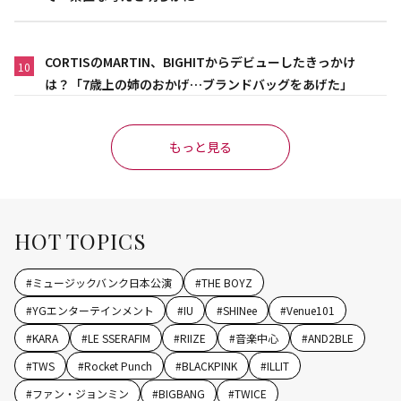
CORTISのMARTIN、BIGHITからデビューしたきっかけ
10
は？「7歳上の姉のおかげ…ブランドバッグをあげた」
もっと見る
HOT TOPICS
#
ミュージックバンク日本公演
#
THE BOYZ
#
YGエンターテインメント
#
IU
#
SHINee
#
Venue101
#
KARA
#
LE SSERAFIM
#
RIIZE
#
音楽中心
#
AND2BLE
#
TWS
#
Rocket Punch
#
BLACKPINK
#
ILLIT
#
ファン・ジョンミン
#
BIGBANG
#
TWICE