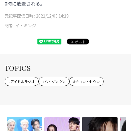
0時に放送される。
元記事配信日時 :
2021/12/03 14:19
記者 :
イ・ミンジ
TOPICS
#
アイドルラジオ
#
ハ・ソンウン
#
チョン・セウン