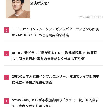
公演が決定！
2026/08/07 03:57
THE BOYZ ヨンフン、ソン・ガン＆パク・ウンビンら所属
6
のNAMOO ACTORSと専属契約を締結
AHOF、新ドラマ「愛が来る」OST歌唱者投票で1位獲得
7
も…関与を否定“事前の協議がなく参加は不可能”
20代の日本人女性インフルエンサー、韓国でライブ配信中
8
に死亡…警察が経緯を調査
Stray Kids、BTSが不参加表明の「グラミー賞」や入隊ま
9
で…素直な考えを明らかに