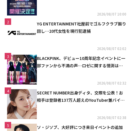
2026/08/07 10:00
2
YG ENTERTAINMENT社屋前でゴルフクラブ振り
回し…20代女性を現行犯逮捕
2026/08/07 02:02
3
BLACKPINK、デビュー10周年記念イベントに一
部ファンから不満の声…ロゼに関する憶測は否
定
2026/08/07 02:32
4
SECRET NUMBER出身ディタ、交際を公表！お
相手は登録者137万人超えのYouTuber兼バイオ
リニスト
2026/08/07 02:38
5
ソ・ジソブ、大好評につき来日イベントの追加