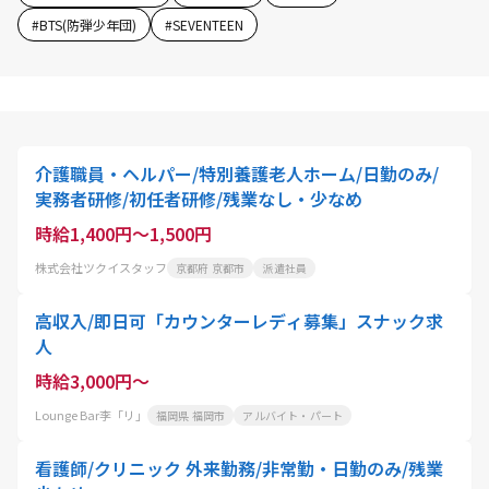
#
BTS(防弾少年団)
#
SEVENTEEN
介護職員・ヘルパー/特別養護老人ホーム/日勤のみ/
実務者研修/初任者研修/残業なし・少なめ
時給1,400円～1,500円
株式会社ツクイスタッフ
京都府 京都市
派遣社員
高収入/即日可「カウンターレディ募集」スナック求
人
時給3,000円～
Lounge Bar李「リ」
福岡県 福岡市
アルバイト・パート
看護師/クリニック 外来勤務/非常勤・日勤のみ/残業