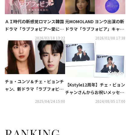
元MOMOLAND ヨンウ出演の新
ＡＩ時代の新感覚ロマンス韓国
ドラマ「ラブフォビア」キャラ
ドラマ「ラブフォビア～愛に臆
クター予告映像を公開
病なあなたへ～」Leminoにて
2026/02/18 13:22
2026/02/08 17:38
日本初 独占配信！
チョ・ユンソ＆チェ・ビョンチ
【Kstyle12周年】チェ・ビョン
ャン、新ドラマ「ラブフォビ
チャンさんからお祝いメッセー
ア」に出演決定！元MOMOLAN
ジが到着！直筆サイン入りポラ
2025/04/24 15:00
2024/08/05 17:00
D ヨンウらと共演
を2名様にプレゼント（終了し
ました）
RANKING