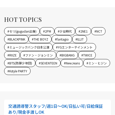
HOT TOPICS
#
セリ(gugudan出身)
#
2PM
#
少女時代
#
2NE1
#
NCT
#
BLACKPINK
#
THE BOYZ
#
fantagio
#
ILLIT
#
ミュージックバンク日本公演
#
YGエンターテインメント
#
RIIZE
#
ファン・ジョンミン
#
BIGBANG
#
TWICE
#
BTS(防弾少年団)
#
SEVENTEEN
#
NewJeans
#
ミン・ヒジン
#
Kstyle PARTY
交通誘導警スタッフ/週1日～OK/日払い可/日給保証
あり/現金手渡しOK