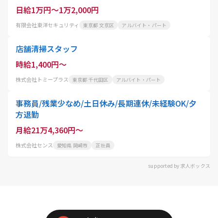
日給1万円～1万2,000円
有限会社東洋セキュリティ
東京都 文京区
アルバイト・パート
店舗清掃スタッフ
時給1,400円～
株式会社トミープラス
東京都 千代田区
アルバイト・パート
事務員/残業少なめ/土日休み/長期連休/未経験OK/夕
方退勤
月給21万4,360円～
株式会社センス
愛知県 岡崎市
正社員
supported by 求人ボックス