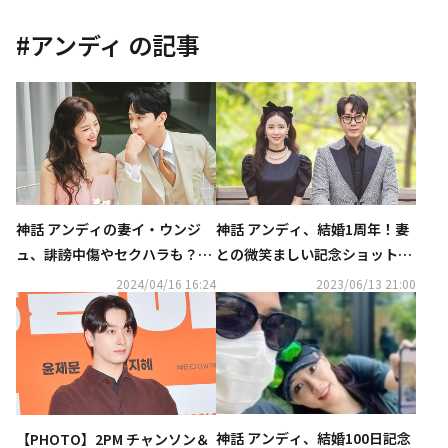
#
アンディ
の記事
神話 アンディ、結婚1周年！妻
神話 アンディの妻イ・ウンジ
との微笑ましい記念ショットに
ュ、誹謗中傷やセクハラも？度
注目
を越えた悪質なDMに警告
2024/04/16 16:24
2023/06/13 21:00
神話 アンディ、結婚100日記念
【PHOTO】2PM チャンソン＆