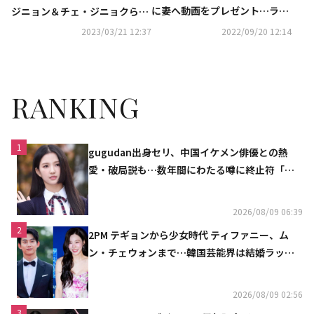
に妻へ動画をプレゼント…ラブ
ジニョン＆チェ・ジニョクら、
ラブな姿に注目
映画「ウンナム」VIP向け試写
2023/03/21 12:37
2022/09/20 12:14
会に出席
RANKING
1
gugudan出身セリ、中国イケメン俳優との熱
愛・破局説も…数年間にわたる噂に終止符「邪
魔しないで」
2026/08/09 06:39
2
2PM テギョンから少女時代 ティファニー、ム
ン・チェウォンまで…韓国芸能界は結婚ラッシ
ュ
2026/08/09 02:56
3