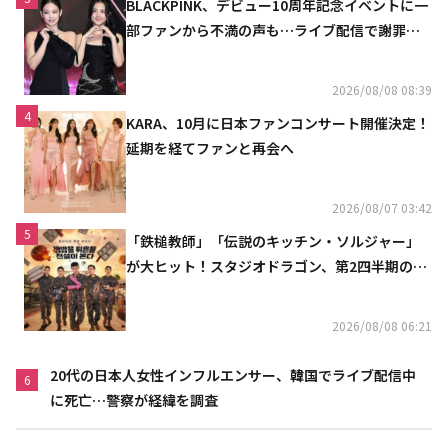
BLACKPINK、デビュー10周年記念イベントに一
部ファンから不満の声も…ライブ配信で謝罪
「コミュニケーション不足だった」
2026/08/08 08:39
4
KARA、10月に日本ファンコンサート開催決定！
延期を経てファンと再会へ
2026/08/07 03:42
5
「鉄槌教師」「伝説のキッチン・ソルジャー」
が大ヒット！スタジオドラゴン、第2四半期の売
上高が黒字に
2026/08/08 06:21
20代の日本人女性インフルエンサー、韓国でライブ配信中
6
に死亡…警察が経緯を調査