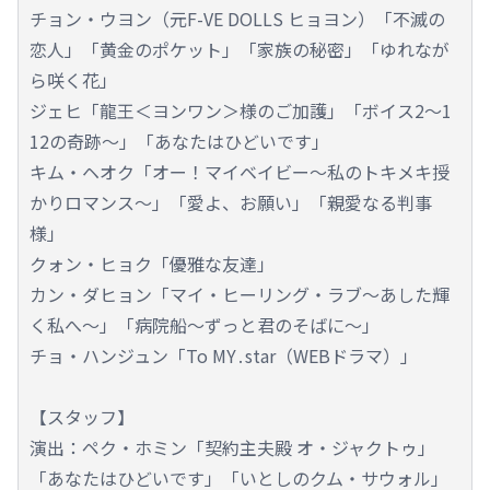
チョン・ウヨン（元F-VE DOLLS ヒョヨン）「不滅の
恋人」「黄金のポケット」「家族の秘密」「ゆれなが
ら咲く花」
ジェヒ「龍王＜ヨンワン＞様のご加護」「ボイス2～1
12の奇跡～」「あなたはひどいです」
キム・ヘオク「オー！マイベイビー～私のトキメキ授
かりロマンス～」「愛よ、お願い」「親愛なる判事
様」
クォン・ヒョク「優雅な友達」
カン・ダヒョン「マイ・ヒーリング・ラブ～あした輝
く私へ～」「病院船～ずっと君のそばに～」
チョ・ハンジュン「To MY․star（WEBドラマ）」
【スタッフ】
演出：ペク・ホミン「契約主夫殿 オ・ジャクトゥ」
「あなたはひどいです」「いとしのクム・サウォル」