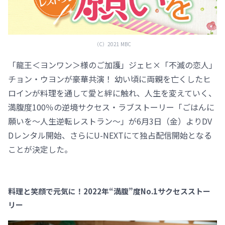
（C）2021 MBC
「龍王＜ヨンワン＞様のご加護」ジェヒ×「不滅の恋人」
チョン・ウヨンが豪華共演！ 幼い頃に両親を亡くしたヒ
ロインが料理を通して愛と絆に触れ、人生を変えていく、
満腹度100％の逆境サクセス・ラブストーリー「ごはんに
願いを～人生逆転レストラン～」が6月3日（金）よりDV
Dレンタル開始、さらにU-NEXTにて独占配信開始となる
ことが決定した。
料理と笑顔で元気に！2022年“満腹”度No.1サクセスストー
リー