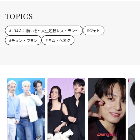
TOPICS
#
ごはんに願いを～人生逆転レストラン～
#
ジェヒ
#
チョン・ウヨン
#
キム・ヘオク