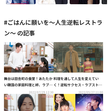
#
ごはんに願いを～人生逆転レストラ
ン～
の記事
舞台は田舎町の食堂！あたたか
料理を通して人生を変えてい
い韓国の家庭料理と絆、ラブス
く！逆転サクセス・ラブストー
トーリーを描くヒューマンドラ
リー「ごはんに願いを～人生逆
2022/07/29 12:30
2022/05/27 11:00
マ ―「ごはんに願いを～人生逆
転レストラン～」第1話を特別
転レストラン～」鑑賞コラム
公開