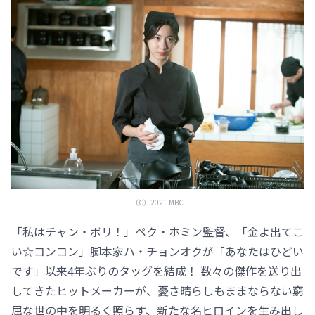
（C）2021 MBC
「私はチャン・ボリ！」ペク・ホミン監督、「金よ出てこ
い☆コンコン」脚本家ハ・チョンオクが「あなたはひどい
です」以来4年ぶりのタッグを結成！ 数々の傑作を送り出
してきたヒットメーカーが、憂さ晴らしもままならない窮
屈な世の中を明るく照らす、新たな名ヒロインを生み出し