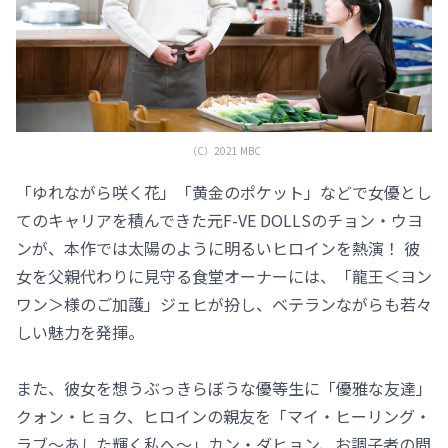
（C）2021 MBC
「ゆれながら咲く花」「黄金のポケット」などで女優とし
てのキャリアを積んできた元F-VE DOLLSのチョン・ウヨ
ンが、本作では太陽のように明るいヒロインを熱演！ 彼
女を父親代わりに見守る食堂オーナーには、「龍王＜ヨン
ワン＞様のご加護」ジェヒが扮し、ベテランながらも若々
しい魅力を発揮。
また、彼女を想うぶっきらぼうな優等生に「優雅な友達」
クォン・ヒョク、ヒロインの親友を「マイ・ヒーリング・
ラブ～あした輝く私へ～」カン・ダヒョン、お調子者の問