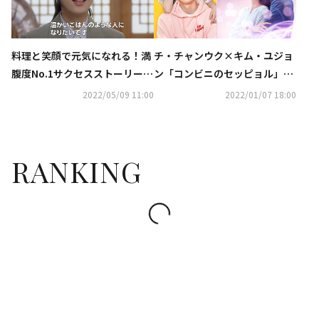
料理と笑顔で元気になれる！満
チ・チャンウク×キム・ユジョ
腹度No.1サクセスストーリー
ン「コンビニのセッピョル」、
「ごはんに願いを～人生逆転レ
ソ・イングク「空から降る一億
2022/05/09 11:00
2022/01/07 18:00
ストラン～」ダイジェスト映像
の星」も！ホームドラマチャン
を公開
ネル1月・2月の韓国ドラマは最
新・大ヒット作が目白押し
RANKING