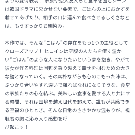
よりの愛情表現！ 家族や恋人友人らと食卓を囲むシーン
は韓国ドラマに欠かせない要素で、ごはんの上におかずを
載せてあげたり、相手の口に運んで食べさせるしぐさなど
は、もうすっかりお馴染み。
本作では、そんな“ごはん”の存在をもう1つの主役として
クローズアップ！ ヒロインは空腹の人たちを癒す温か
い“ごはん”のような人になりたいという夢を抱き、やがて
彼女が作る料理は困難を乗り越えて幸せを掴むための大き
な鍵となっていく。その素朴ながらも心のこもった味は、
ぶつかり合いやすれ違いで離ればなれになりそうな、食堂
の家族たちの心を結ぶ。美味しい食事を愛する人と共にす
る時間、それは国境を越え世代を超えて、誰もが共感でき
る至福のひととき。そんな日常のささやかな温もりが、視
聴者の胸に沁み入り感動を呼
び起こす！