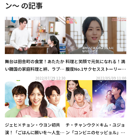
ン～
の記事
舞台は田舎町の食堂！あたたか
料理と笑顔で元気になれる！満
い韓国の家庭料理と絆、ラブス
腹度No.1サクセスストーリー
トーリーを描くヒューマンドラ
「ごはんに願いを～人生逆転レ
2022/07/29 12:30
2022/05/09 11:00
マ ―「ごはんに願いを～人生逆
ストラン～」ダイジェスト映像
転レストラン～」鑑賞コラム
を公開
ジェヒ×チョン・ウヨン初共
チ・チャンウク×キム・ユジョ
演！「ごはんに願いを～人生逆
ン「コンビニのセッピョル」、