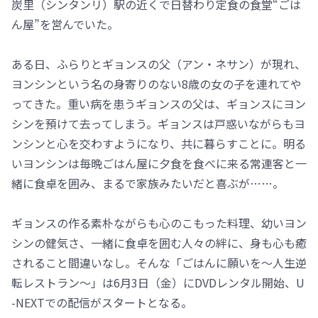
炭里（シンタンリ）駅の近くで日替わり定食の食堂“ごは
ん屋”を営んでいた。
ある日、ふらりとギョンスの父（アン・ネサン）が現れ、
ヨンシンという名の身寄りのない8歳の女の子を連れてや
ってきた。重い病を患うギョンスの父は、ギョンスにヨン
シンを預けて去ってしまう。ギョンスは戸惑いながらもヨ
ンシンと心を交わすようになり、共に暮らすことに。明る
いヨンシンは毎晩ごはん屋に夕食を食べに来る常連客と一
緒に食卓を囲み、まるで家族みたいだと喜ぶが……。
ギョンスの作る素朴ながらも心のこもった料理、幼いヨン
シンの健気さ、一緒に食卓を囲む人々の絆に、身も心も癒
されること間違いなし。そんな「ごはんに願いを～人生逆
転レストラン～」は6月3日（金）にDVDレンタル開始、U
-NEXTでの配信がスタートとなる。