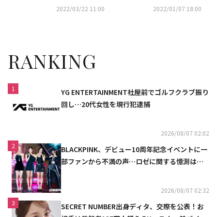
転レストラン～」6月3日（金）
ソ・イングク「空から降る一億
2022/03/22 11:00
2022/01/07 18:00
よりDVDレンタル＆U-NEXTで
の星」も！ホームドラマチャン
独占配信開始
ネル1月・2月の韓国ドラマは最
新・大ヒット作が目白押し
RANKING
1
YG ENTERTAINMENT社屋前でゴルフクラブ振り
回し…20代女性を現行犯逮捕
2026/08/07 02:02
2
BLACKPINK、デビュー10周年記念イベントに一
部ファンから不満の声…ロゼに関する憶測は否
定
2026/08/07 02:32
3
SECRET NUMBER出身ディタ、交際を公表！お