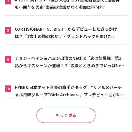
7
も…関与を否定“事前の協議がなく参加は不可能”
CORTISのMARTIN、BIGHITからデビューしたきっかけ
8
は？「7歳上の姉のおかげ…ブランドバッグをあげた」
チョン・ヘイン＆ハヨン出演のNetflix「恋は飴模様」第1
9
話からキスシーンが登場！？“浪漫とときめきでいっぱいの
作品”
HYBE＆日本ネット音楽の旗手がタッグ！“リアル×バーチ
10
ャル日韓グループ”Girls Archives․、プレデビュー曲がNet
flix映画主題歌に異例の大抜擢
もっと見る