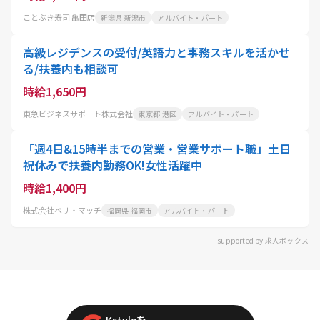
ことぶき寿司 亀田店
新潟県 新潟市
アルバイト・パート
高級レジデンスの受付/英語力と事務スキルを活かせ
る/扶養内も相談可
時給1,650円
東急ビジネスサポート株式会社
東京都 港区
アルバイト・パート
「週4日&15時半までの営業・営業サポート職」土日
祝休みで扶養内勤務OK!女性活躍中
時給1,400円
株式会社ベリ・マッチ
福岡県 福岡市
アルバイト・パート
supported by 求人ボックス
Kstyleを