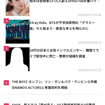
相手は登録者137万人超えのYouTuber兼バイオ
リニスト
2026/08/07 02:38
4
Stray Kids、BTSが不参加表明の「グラミー
賞」や入隊まで…素直な考えを明らかに
2026/08/06 09:15
5
20代の日本人女性インフルエンサー、韓国でラ
イブ配信中に死亡…警察が経緯を調査
2026/08/06 02:59
THE BOYZ ヨンフン、ソン・ガン＆パク・ウンビンら所属
6
のNAMOO ACTORSと専属契約を締結
AHOF、新ドラマ「愛が来る」OST歌唱者投票で1位獲得