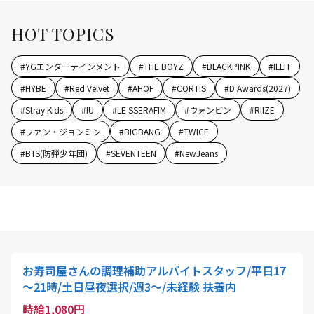
HOT TOPICS
#
YGエンターテインメント
#
THE BOYZ
#
BLACKPINK
#
ILLIT
#
HYBE
#
Red Velvet
#
AHOF
#
CORTIS
#
D Awards(2027)
#
Stray Kids
#
IU
#
LE SSERAFIM
#
ウォンビン
#
RIIZE
#
ファン・ジョンミン
#
BIGBANG
#
TWICE
#
BTS(防弾少年団)
#
SEVENTEEN
#
NewJeans
お寿司屋さんの調理補助アルバイトスタッフ/平日17
～21時/土日昼夜選択/週3～/未経験 扶養内
時給1,080円