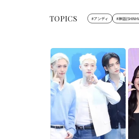
TOPICS
#
アンディ
#
神話(SHINH