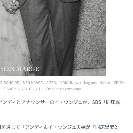
BONG DE、SIEN MARGE、AITEO、MOIOUI、wedding me、Nixflos、SPLEN
ンギョンスタイリスト、J’mariee de company
のアンディとアナウンサーのイ・ウンジュが、SBS「同床異
取材を通じて「アンディ＆イ・ウンジュ夫婦が『同床異夢2』