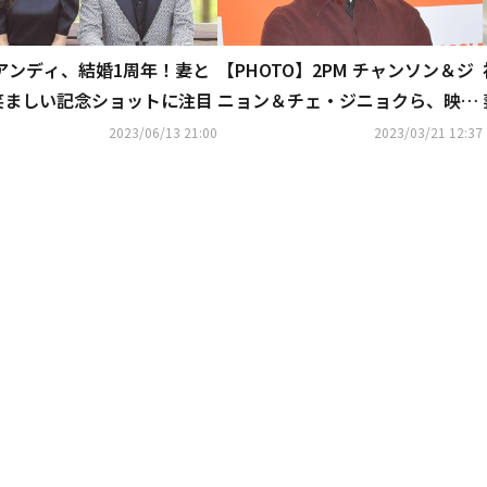
 アンディ、結婚1周年！妻と
【PHOTO】2PM チャンソン＆ジ
笑ましい記念ショットに注目
ニョン＆チェ・ジニョクら、映画
「ウンナム」VIP向け試写会に出
2023/06/13 21:00
2023/03/21 12:37
席