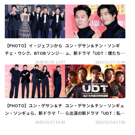
【PHOTO】イ・ジェフンから
ユン・ゲサン＆チン・ソンギ
チェ・ウシク、BTOB ソンジェ
ュ、新ドラマ「UDT：僕たちの
まで「2025 SBS演技大賞」レ
町の特攻隊」で8年ぶりの共演
2026/01/01 12:07
2025/11/17 21:00
ッドカーペットに登場
に期待“僕たちは運命に近い気
がする”
【PHOTO】ユン・ゲサン＆チ
ユン・ゲサン＆チン・ソンギュ
ン・ソンギュら、新ドラマ「U
ら出演の新ドラマ「UDT：私た
DT：私たちの町の特殊部隊」
ちの町の特殊部隊」U-NEXTに
2025/11/17 15:42
2025/11/14 17:50
制作発表会に出席
て11月17日より独占配信