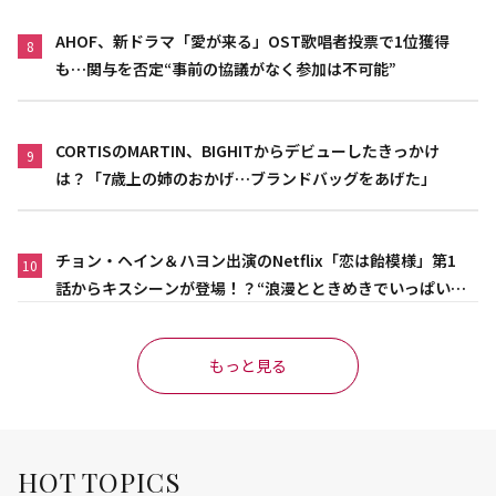
AHOF、新ドラマ「愛が来る」OST歌唱者投票で1位獲得
8
も…関与を否定“事前の協議がなく参加は不可能”
CORTISのMARTIN、BIGHITからデビューしたきっかけ
9
は？「7歳上の姉のおかげ…ブランドバッグをあげた」
チョン・ヘイン＆ハヨン出演のNetflix「恋は飴模様」第1
10
話からキスシーンが登場！？“浪漫とときめきでいっぱいの
作品”
もっと見る
HOT TOPICS