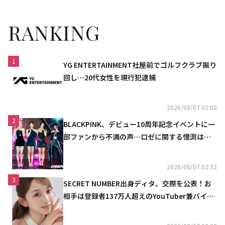
RANKING
1
YG ENTERTAINMENT社屋前でゴルフクラブ振り
回し…20代女性を現行犯逮捕
2026/08/07 02:02
2
BLACKPINK、デビュー10周年記念イベントに一
部ファンから不満の声…ロゼに関する憶測は否
定
2026/08/07 02:32
3
SECRET NUMBER出身ディタ、交際を公表！お
相手は登録者137万人超えのYouTuber兼バイオ
リニスト