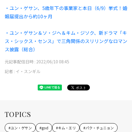
・ユン・ゲサン、5歳年下の事業家と本日（6/9）挙式！婚
姻届提出から約10ヶ月
・ユン・ゲサン＆ソ・ジヘ＆キム・ジソク、新ドラマ「キ
ス・シックス・センス」で三角関係のスリリングなロマン
ス披露（総合）
元記事配信日時 :
2022/06/10 08:45
記者 :
イ・スンギル
TOPICS
#
ユン・ゲサン
#
god
#
キム・エリ
#
パク・チュニョン