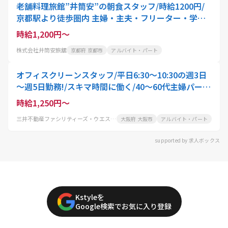
老舗料理旅館”井筒安”の朝食スタッフ/時給1200円/
京都駅より徒歩圏内 主婦・主夫・フリーター・学生
さん歓迎/京都の観光・文化や歴史に寄り添う
時給1,200円～
株式会社井筒安旅舘
京都府 京都市
アルバイト・パート
オフィスクリーンスタッフ/平日6:30～10:30の週3日
～週5日勤務!/スキマ時間に働く/40～60代主婦パート
活躍中
時給1,250円～
三井不動産ファシリティーズ・ウエスト株式会社
大阪府 大阪市
アルバイト・パート
supported by 求人ボックス
Kstyleを
Google検索でお気に入り登録