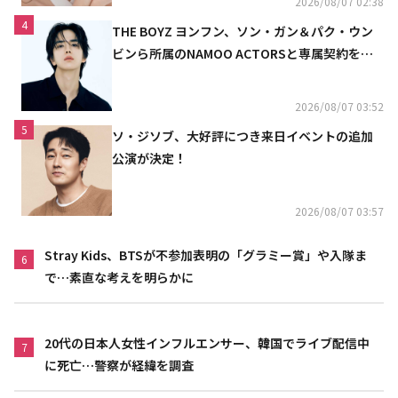
2026/08/07 02:38
4
THE BOYZ ヨンフン、ソン・ガン＆パク・ウン
ビンら所属のNAMOO ACTORSと専属契約を締
結
2026/08/07 03:52
5
ソ・ジソブ、大好評につき来日イベントの追加
公演が決定！
2026/08/07 03:57
Stray Kids、BTSが不参加表明の「グラミー賞」や入隊ま
6
で…素直な考えを明らかに
20代の日本人女性インフルエンサー、韓国でライブ配信中
7
に死亡…警察が経緯を調査