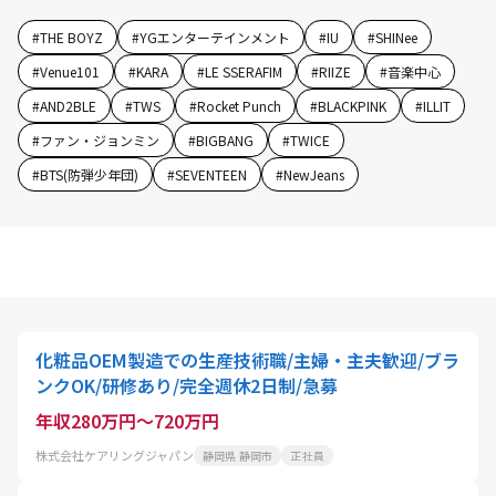
#
THE BOYZ
#
YGエンターテインメント
#
IU
#
SHINee
#
Venue101
#
KARA
#
LE SSERAFIM
#
RIIZE
#
音楽中心
#
AND2BLE
#
TWS
#
Rocket Punch
#
BLACKPINK
#
ILLIT
#
ファン・ジョンミン
#
BIGBANG
#
TWICE
#
BTS(防弾少年団)
#
SEVENTEEN
#
NewJeans
化粧品OEM製造での生産技術職/主婦・主夫歓迎/ブラ
ンクOK/研修あり/完全週休2日制/急募
年収280万円～720万円
株式会社ケアリングジャパン
静岡県 静岡市
正社員