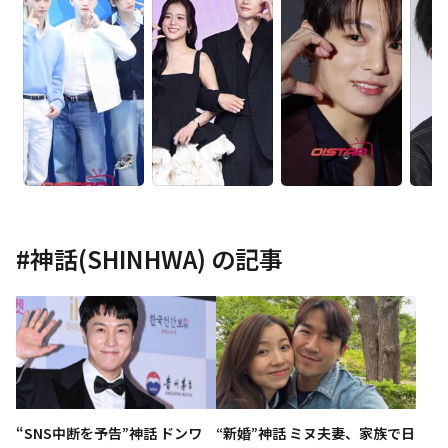
#
神話(SHINHWA)
の記事
“SNS中断を予告”神話 ドンワ
“新婚”神話 ミヌ夫妻、家族で日