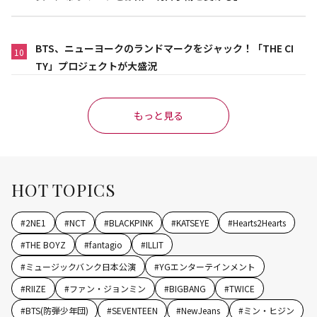
BTS、ニューヨークのランドマークをジャック！「THE CI
10
TY」プロジェクトが大盛況
もっと見る
HOT TOPICS
#
2NE1
#
NCT
#
BLACKPINK
#
KATSEYE
#
Hearts2Hearts
#
THE BOYZ
#
fantagio
#
ILLIT
#
ミュージックバンク日本公演
#
YGエンターテインメント
#
RIIZE
#
ファン・ジョンミン
#
BIGBANG
#
TWICE
#
BTS(防弾少年団)
#
SEVENTEEN
#
NewJeans
#
ミン・ヒジン