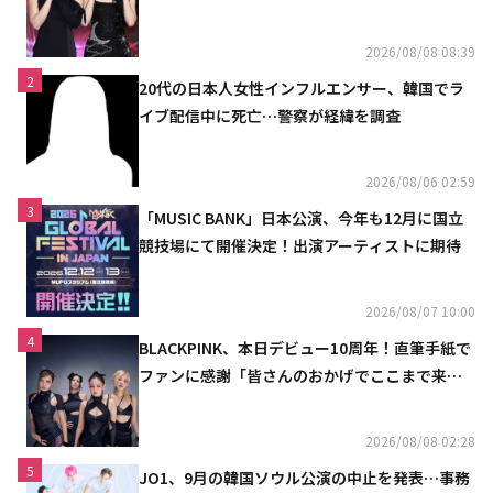
「コミュニケーション不足だった」
2026/08/08 08:39
2
20代の日本人女性インフルエンサー、韓国でラ
イブ配信中に死亡…警察が経緯を調査
2026/08/06 02:59
3
「MUSIC BANK」日本公演、今年も12月に国立
競技場にて開催決定！出演アーティストに期待
2026/08/07 10:00
4
BLACKPINK、本日デビュー10周年！直筆手紙で
ファンに感謝「皆さんのおかげでここまで来ら
れた」
2026/08/08 02:28
5
JO1、9月の韓国ソウル公演の中止を発表…事務