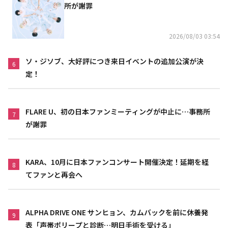
所が謝罪
2026/08/03 03:54
ソ・ジソブ、大好評につき来日イベントの追加公演が決
6
定！
FLARE U、初の日本ファンミーティングが中止に…事務所
7
が謝罪
KARA、10月に日本ファンコンサート開催決定！延期を経
8
てファンと再会へ
ALPHA DRIVE ONE サンヒョン、カムバックを前に休養発
9
表「声帯ポリープと診断…明日手術を受ける」