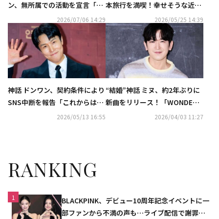
ン、無所属での活動を宣言「自
本旅行を満喫！幸せそうな近況
分に最も合った方向性」
ショットを公開
2026/07/06 14:29
2026/05/25 14:39
神話 ドンワン、契約条件により
“結婚”神話 ミヌ、約2年ぶりに
SNS中断を報告「これからは事
新曲をリリース！「WONDER
務室で管理」
U」を本日サプライズ公開
2026/05/13 16:55
2026/04/03 11:27
RANKING
1
BLACKPINK、デビュー10周年記念イベントに一
部ファンから不満の声も…ライブ配信で謝罪