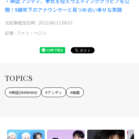
・神話 アンディ、挙式を控えウエディンググラビアを公
開！9歳年下のアナウンサーと見つめ合い幸せな笑顔
元記事配信日時 :
2022/06/12 06:01
記者 :
ファン・ヘジン
TOPICS
#
神話(SHINHWA)
#
アンディ
#
結婚