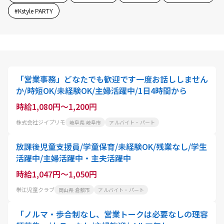
#
Kstyle PARTY
「営業事務」どなたでも歓迎です一度お話ししません
か/時短OK/未経験OK/主婦活躍中/1日4時間から
時給1,080円～1,200円
株式会社ジイプリモ
岐阜県 岐阜市
アルバイト・パート
放課後児童支援員/学童保育/未経験OK/残業なし/学生
活躍中/主婦活躍中・主夫活躍中
時給1,047円～1,050円
帯江児童クラブ
岡山県 倉敷市
アルバイト・パート
「ノルマ・歩合制なし、営業トークは必要なしの理容