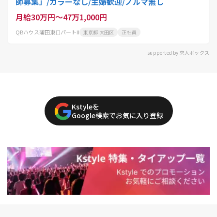
師募集」/カラーなし/主婦歓迎/ノルマ無し
月給30万円～47万1,000円
QBハウス蒲田東口パートII
東京都 大田区
正社員
supported by 求人ボックス
Kstyleを
Google検索でお気に入り登録