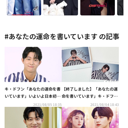
#
あなたの運命を書いています
の記事
キ・ドフン「あなたの運命を書
【終了しました】「あなたの運
いています」いよいよ日本初放
命を書いています」キ・ドフン
送！動画メッセージが到着“華
直筆サイン入りポラを2名様
2021/08/05 18:35
2021/08/04 18:43
やかなCGが見どころ”
に！応募はTwitterをフォロー
＆リツイート