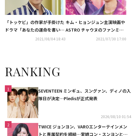
「トッケビ」の作家が手掛けた
キム・ヒョンジュン主演映画や
ドラマ「あなたの運命を書いて
ASTRO チャウヌのファンミ
います」が日本初放送！キ・ド
も！日本初放送ドラマから人気
2021/08/04 18:43
2021/07/30 17:00
フン、初めて台本を読んだ
のバラエティ番組まで、8月の
時“えっ神？神って何？なんだ
衛星劇場は話題作が盛りだくさ
ろうと…”
ん！
RANKING
1
SEVENTEEN ミンギュ、スングァン、ディノの入
隊日が決定…Pledisが正式発表
2026/08/10 01:54
2
TWICE ジョンヨン、VAROエンターテインメン
トと専属契約を締結…実姉コン・スンヨンと同