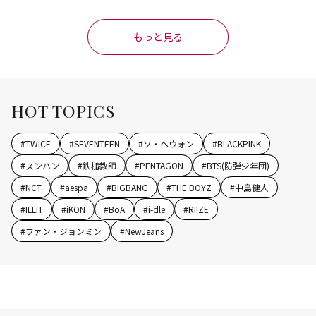
もっと見る
HOT TOPICS
#
TWICE
#
SEVENTEEN
#
ソ・ヘウォン
#
BLACKPINK
#
スンハン
#
鉄槌教師
#
PENTAGON
#
BTS(防弾少年団)
#
NCT
#
aespa
#
BIGBANG
#
THE BOYZ
#
中島健人
#
ILLIT
#
iKON
#
BoA
#
i-dle
#
RIIZE
#
ファン・ジョンミン
#
NewJeans