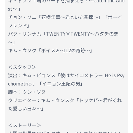
キ・ドフン「君のハートを捕まえろ！～Catch the Gho
st～ 」
チョン・ソニ「花様年華～君といた季節～」「ボーイ
フレンド」
パク・サンナム「TWENTY×TWENTY～ハタチの恋
～」
キム・ウソク「ボイス2～112の奇跡～」
＜スタッフ＞
演出：キム・ビョンス「彼はサイコメトラー-He is Psy
chometric-」「イニョン王妃の男」
脚本：ウン・ソヌ
クリエイター：キム・ウンスク「トッケビ～君がくれ
た愛しい日々～」
＜ストーリー＞