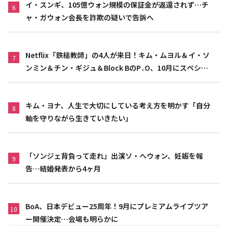
イ・スンギ、105億ウォン規模の保証金が返還されず…チ
6
ャ・ガウォン会長を詐欺の疑いで告訴へ
Netflix「鉄槌教師」の4人が来日！キム・ムヨル＆イ・ソ
7
ンミン＆チン・ギジュ＆Block BのP․O、10月にスペシャ
ルファンミーティング開催決定
キム・ヨナ、人生で大切にしている考え方を明かす「自分
8
軸を守りながら生きていきたい」
「ソンジェ背負って走れ」出演ソ・ヘウォン、妊娠を報
9
告…結婚発表から4ヶ月
BoA、日本デビュー25周年！9月にプレミアムライブツア
10
ー開催決定…会場も明らかに