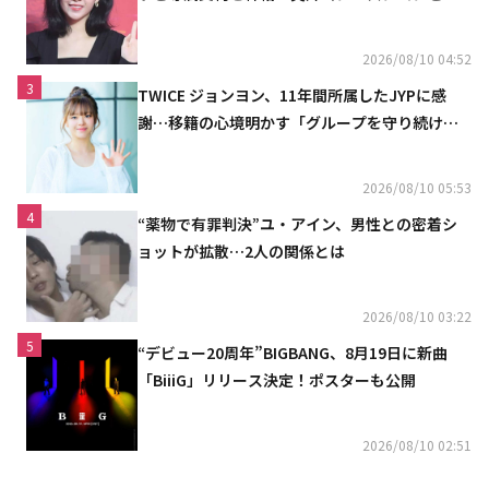
じ事務所（公式）
2026/08/10 04:52
3
TWICE ジョンヨン、11年間所属したJYPに感
謝…移籍の心境明かす「グループを守り続け
る」
2026/08/10 05:53
4
“薬物で有罪判決”ユ・アイン、男性との密着シ
ョットが拡散…2人の関係とは
2026/08/10 03:22
5
“デビュー20周年”BIGBANG、8月19日に新曲
「BiiiG」リリース決定！ポスターも公開
2026/08/10 02:51