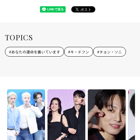
TOPICS
#
あなたの運命を書いています
#
キ・ドフン
#
チョン・ソニ