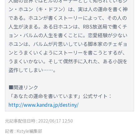
人間の世界ではビルのオーナーとして知られているシ
ン・ホユン（キ・ドフン）は、実は人の運命を書く神
である。ホユンが書くストーリーによって、その人の
人生が決まる。ある日ホユンは、RBS放送局で働くチ
ョン・バルムの人生を書くことに。恋愛経験が少ない
ホユンは、バルムが片思いしている脚本家のチェギョ
ンとうまくいくようにストーリーを書こうとするが、
うまくいかない。そして偶然手に入れた、ある小説を
盗作してしまい……。
■関連リンク
「あなたの運命を書いています」公式サイト：
http://www.kandra.jp/destiny/
元記事配信日時 :
2022/06/17 12:50
記者 :
Kstyle編集部