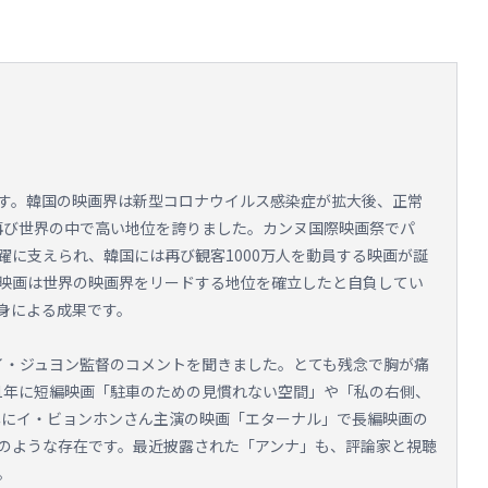
す。韓国の映画界は新型コロナウイルス感染症が拡大後、正常
再び世界の中で高い地位を誇りました。カンヌ国際映画祭でパ
躍に支えられ、韓国には再び観客1000万人を動員する映画が誕
映画は世界の映画界をリードする地位を確立したと自負してい
身による成果です。
ナ」のイ・ジュヨン監督のコメントを聞きました。とても残念で胸が痛
011年に短編映画「駐車のための見慣れない空間」や「私の右側、
4年にイ・ビョンホンさん主演の映画「エターナル」で長編映画の
のような存在です。最近披露された「アンナ」も、評論家と視聴
。