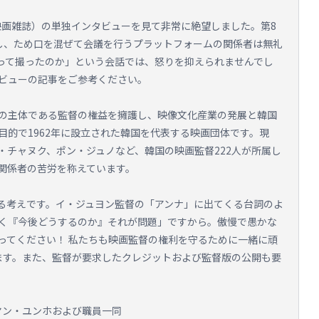
（映画雑誌）の単独インタビューを見て非常に絶望しました。第8
し、ため口を混ぜて会議を行うプラットフォームの関係者は無礼
って撮ったのか」という会話では、怒りを抑えられませんでし
ビューの記事をご参考ください。
の主体である監督の権益を擁護し、映像文化産業の発展と韓国
目的で1962年に設立された韓国を代表する映画団体です。現
・チャヌク、ポン・ジュノなど、韓国の映画監督222人が所属し
関係者の苦労を称えています。
る考えです。イ・ジュヨン監督の「アンナ」に出てくる台詞のよ
く『今後どうするのか』それが問題」ですから。傲慢で愚かな
ってください！ 私たちも映画監督の権利を守るために一緒に頑
要求します。また、監督が要求したクレジットおよび監督版の公開も要
長ヤン・ユンホおよび職員一同