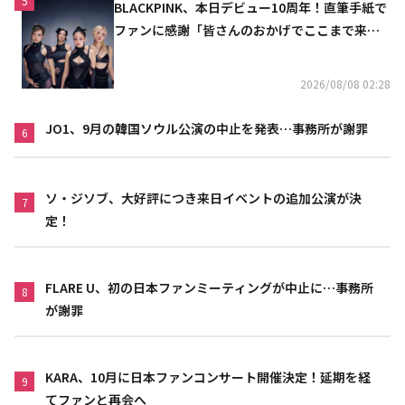
5
BLACKPINK、本日デビュー10周年！直筆手紙で
ファンに感謝「皆さんのおかげでここまで来ら
れた」
2026/08/08 02:28
JO1、9月の韓国ソウル公演の中止を発表…事務所が謝罪
6
ソ・ジソブ、大好評につき来日イベントの追加公演が決
7
定！
FLARE U、初の日本ファンミーティングが中止に…事務所
8
が謝罪
KARA、10月に日本ファンコンサート開催決定！延期を経
9
てファンと再会へ