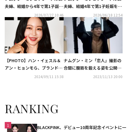
夫婦、結婚から4年で第1子誕
夫婦、結婚4年で第1子妊娠を発
生！事務所が公式コメント
表！「新しい命を迎える準備を
2026/07/27 10:46
2026/06/18 12:54
している」
ナムグン・ミン「恋人」撮影の
【PHOTO】ハン・イェスル＆
合間に腹筋を鍛える姿を公開…
アン・ヒョンモら、ブランド
妻チン・アルムも応援
「L'AGENCE」のイベントに出
2024/09/11 15:38
2023/11/13 20:00
席
RANKING
1
BLACKPINK、デビュー10周年記念イベントに一