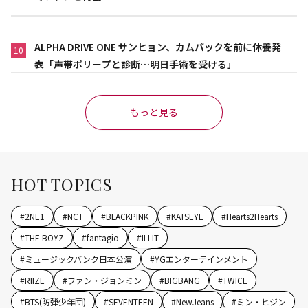
ALPHA DRIVE ONE サンヒョン、カムバックを前に休養発
10
表「声帯ポリープと診断…明日手術を受ける」
もっと見る
HOT TOPICS
#
2NE1
#
NCT
#
BLACKPINK
#
KATSEYE
#
Hearts2Hearts
#
THE BOYZ
#
fantagio
#
ILLIT
#
ミュージックバンク日本公演
#
YGエンターテインメント
#
RIIZE
#
ファン・ジョンミン
#
BIGBANG
#
TWICE
#
BTS(防弾少年団)
#
SEVENTEEN
#
NewJeans
#
ミン・ヒジン