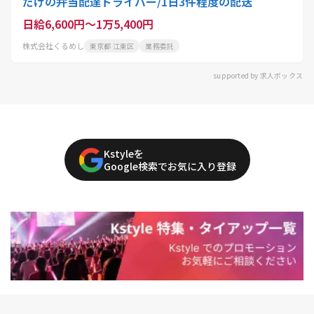
だけの弁当配達ドライバー/1日3件程度の配送
日給6,600円～1万5,400円
株式会社くるめし
東京都 江東区
業務委託
supported by 求人ボックス
Kstyleを
Google検索でお気に入り登録